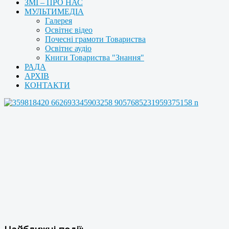
ЗМІ – ПРО НАС
МУЛЬТИМЕДІА
Галерея
Освітнє відео
Почесні грамоти Товариства
Освітнє аудіо
Книги Товариства "Знання"
РАДА
АРХІВ
КОНТАКТИ