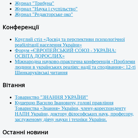
Журнал "Трибуна"
Журнал "Наука і суспільство"
Журнал "Редакторське око"
Конференції
Круглий стіл «Досвід та перспективи психологічної
реабілітації населення України»
Форум «ЄВРОПЕЙСЬКИЙ СОЮЗ - УКРАЇНА:
ОСВІТА ДОРОСЛИХ»
Міжнародна науково-практична конференція «Проблеми
людини в українських реаліях: надії та сподівання»: 12-ті
Шинкаруківські читання
Вітання
Товариство "ЗНАННЯ УКРАЇНИ"
Кушерцю Василю Івановичу, голові правління
Товариства «Знання» України, члену-кореспонденту
НАПН України, доктору філософських наук, професору,
заслуженому діячу науки і техніки України.
Останні новини