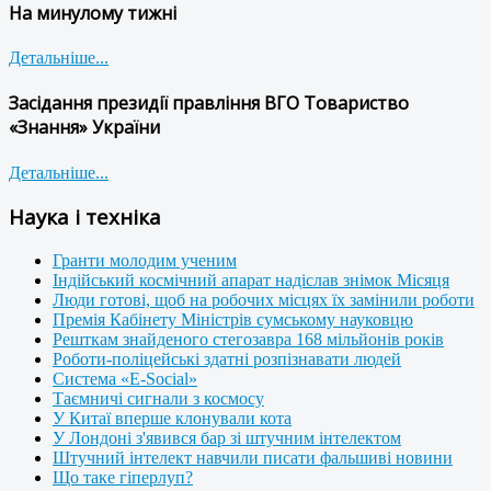
На минулому тижні
Детальніше...
Засідання президії правління ВГО Товариство
«Знання» України
Детальніше...
Наука і техніка
Гранти молодим ученим
Індійський космічний апарат надіслав знімок Місяця
Люди готові, щоб на робочих місцях їх замінили роботи
Премія Кабінету Міністрів сумському науковцю
Решткам знайденого стегозавра 168 мільйонів років
Роботи-поліцейські здатні розпізнавати людей
Система «E-Social»
Таємничі сигнали з космосу
У Китаї вперше клонували кота
У Лондоні з'явився бар зі штучним інтелектом
Штучний інтелект навчили писати фальшиві новини
Що таке гіперлуп?