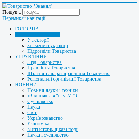
Пошук...
Перемикач навігації
ГОЛОВНА
ПРО ТОВАРИСТВО
У лекторії
Знамениті українці
Підрозділи Товариства
УПРАВЛІННЯ
З'їзд Товариства
Правління Товариства
Штатний апарат правління Товариства
Регіональні організації Товариства
НОВИНИ
Новини науки і техніки
«Знання» - воїнам АТО
Суспільство
Наука
Світ
Українознавство
Економіка
Миті історії, цікаві події
Наука і суспільство