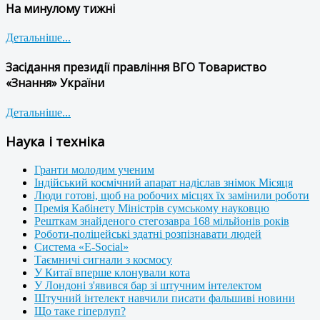
На минулому тижні
Детальніше...
Засідання президії правління ВГО Товариство
«Знання» України
Детальніше...
Наука і техніка
Гранти молодим ученим
Індійський космічний апарат надіслав знімок Місяця
Люди готові, щоб на робочих місцях їх замінили роботи
Премія Кабінету Міністрів сумському науковцю
Решткам знайденого стегозавра 168 мільйонів років
Роботи-поліцейські здатні розпізнавати людей
Система «E-Social»
Таємничі сигнали з космосу
У Китаї вперше клонували кота
У Лондоні з'явився бар зі штучним інтелектом
Штучний інтелект навчили писати фальшиві новини
Що таке гіперлуп?