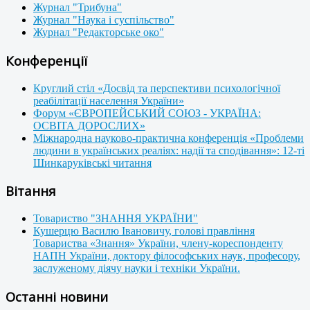
Журнал "Трибуна"
Журнал "Наука і суспільство"
Журнал "Редакторське око"
Конференції
Круглий стіл «Досвід та перспективи психологічної
реабілітації населення України»
Форум «ЄВРОПЕЙСЬКИЙ СОЮЗ - УКРАЇНА:
ОСВІТА ДОРОСЛИХ»
Міжнародна науково-практична конференція «Проблеми
людини в українських реаліях: надії та сподівання»: 12-ті
Шинкаруківські читання
Вітання
Товариство "ЗНАННЯ УКРАЇНИ"
Кушерцю Василю Івановичу, голові правління
Товариства «Знання» України, члену-кореспонденту
НАПН України, доктору філософських наук, професору,
заслуженому діячу науки і техніки України.
Останні новини