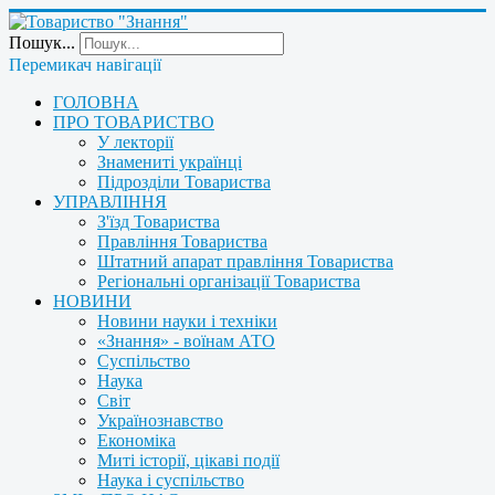
Пошук...
Перемикач навігації
ГОЛОВНА
ПРО ТОВАРИСТВО
У лекторії
Знамениті українці
Підрозділи Товариства
УПРАВЛІННЯ
З'їзд Товариства
Правління Товариства
Штатний апарат правління Товариства
Регіональні організації Товариства
НОВИНИ
Новини науки і техніки
«Знання» - воїнам АТО
Суспільство
Наука
Світ
Українознавство
Економіка
Миті історії, цікаві події
Наука і суспільство