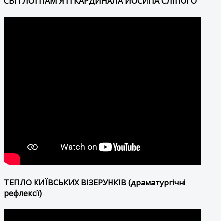
СВІТЛОЇ ПАМ'ЯТІ КАРДИНАЛА ЙОСИПА СЛІПОГО
ТЕПЛО КИЇВСЬКИХ ВІЗЕРУНКІВ (драматургічні
рефлексії)