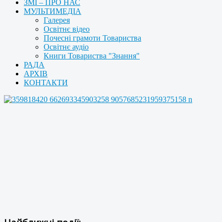
ЗМІ – ПРО НАС
МУЛЬТИМЕДІА
Галерея
Освітнє відео
Почесні грамоти Товариства
Освітнє аудіо
Книги Товариства "Знання"
РАДА
АРХІВ
КОНТАКТИ