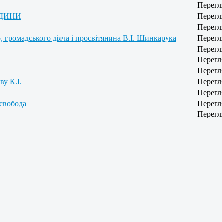
Перегл
ЮДИНИ
Перегл
Перегл
, громадського діяча і просвітянина В.І. Шинкарука
Перегл
Перегл
Перегл
Перегл
у К.І.
Перегл
Перегл
 свобода
Перегл
Перегл