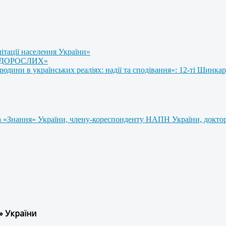
літації населення України»
 ДОРОСЛИХ»
ини в українських реаліях: надії та сподівання»: 12-ті Шинкар
 «Знання» України, члену-кореспонденту НАПН України, доктору
» України