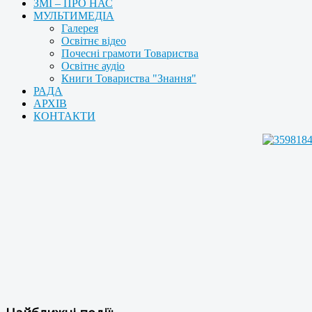
ЗМІ – ПРО НАС
МУЛЬТИМЕДІА
Галерея
Освітнє відео
Почесні грамоти Товариства
Освітнє аудіо
Книги Товариства "Знання"
РАДА
АРХІВ
КОНТАКТИ