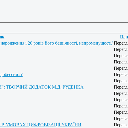
ок
Пер
народження і 20 років його безвічності, непроменущості/
Перегл
Перегл
Перегл
Перегл
Перегл
едобессии»?
Перегл
Перегл
: ТВОРЧИЙ ДОДАТОК М.Д. РУДЕНКА
Перегл
Перегл
Перегл
Перегл
Перегл
Перегл
 В УМОВАХ ЦИФРОВІЗАЦІЇ УКРАЇНИ
Перегл