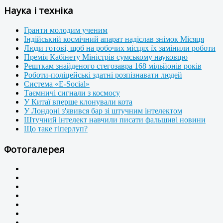
Наука і техніка
Гранти молодим ученим
Індійський космічний апарат надіслав знімок Місяця
Люди готові, щоб на робочих місцях їх замінили роботи
Премія Кабінету Міністрів сумському науковцю
Решткам знайденого стегозавра 168 мільйонів років
Роботи-поліцейські здатні розпізнавати людей
Система «E-Social»
Таємничі сигнали з космосу
У Китаї вперше клонували кота
У Лондоні з'явився бар зі штучним інтелектом
Штучний інтелект навчили писати фальшиві новини
Що таке гіперлуп?
Фотогалерея