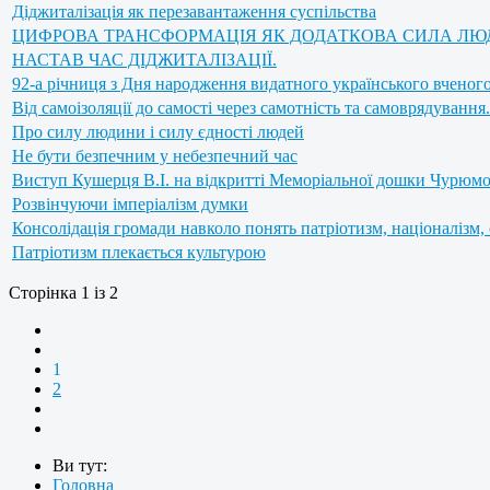
Діджиталізація як перезавантаження суспільства
ЦИФРОВА ТРАНСФОРМАЦІЯ ЯК ДОДАТКОВА СИЛА Л
НАСТАВ ЧАС ДІДЖИТАЛІЗАЦІЇ.
92-а річниця з Дня народження видатного українського вченого
Від самоізоляції до самості через самотність та самоврядування.
Про силу людини і силу єдності людей
Не бути безпечним у небезпечний час
Виступ Кушерця В.І. на відкритті Меморіальної дошки Чурюмов
Розвінчуючи імперіалізм думки
Консолідація громади навколо понять патріотизм, націоналізм,
Патріотизм плекається культурою
Сторінка 1 із 2
1
2
Ви тут:
Головна