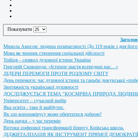
Показувати
Заголов
Микола Амосов: людина позачасовості /До 119 років з дня його 
Мова як чинник створення соціальної дійсності
Трійця – символ духовної істини України
Григорій Сковорода: «Істинне щастя всередині нас…»
ЛІДЕРИ ПЕРЕМОГИ ПРОТИ РОЗЛОМУ СВІТУ
День перемоги: час духовної істини та ганьби дикунської «поб
Звитяжність української духовності
ДОСЛІДЖУЄТЬСЯ ТЕМА "КОСМІЧНА ПРИРОДА ЛЮДИНИ"
Університет – сучасний вибір
Яка освіта - таке й майбутнє.
Як зло коронавірусу може обертатися добром?
День науки – у час перемін
Витоки цифрової трансформації бізнесу. Київська школа.
ДІДЖИТАЛІЗАЦІЯ ЯК ІНСТРУМЕНТ ПРЯМОЇ ДЕМОКРАТІЇ