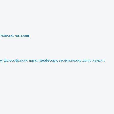
уківські читання
 філософських наук, професору, заслуженому діячу науки і