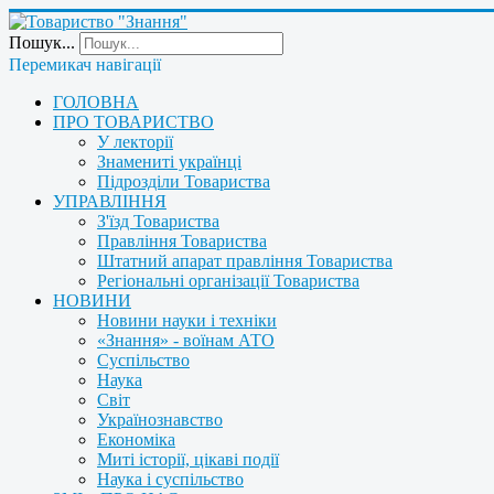
Пошук...
Перемикач навігації
ГОЛОВНА
ПРО ТОВАРИСТВО
У лекторії
Знамениті українці
Підрозділи Товариства
УПРАВЛІННЯ
З'їзд Товариства
Правління Товариства
Штатний апарат правління Товариства
Регіональні організації Товариства
НОВИНИ
Новини науки і техніки
«Знання» - воїнам АТО
Суспільство
Наука
Світ
Українознавство
Економіка
Миті історії, цікаві події
Наука і суспільство