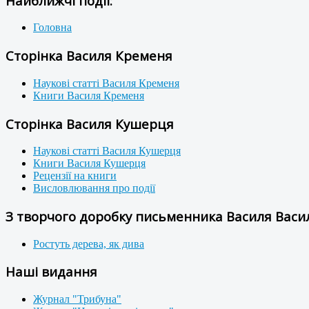
Найближчі події:
Головна
Сторінка Василя Кременя
Наукові статті Василя Кременя
Книги Василя Кременя
Сторінка Василя Кушерця
Наукові статті Василя Кушерця
Книги Василя Кушерця
Рецензії на книги
Висловлювання про події
З творчого доробку письменника Василя Васил
Ростуть дерева, як дива
Наші видання
Журнал "Трибуна"