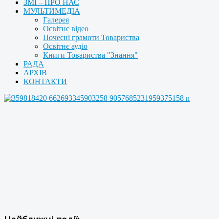
ЗМІ – ПРО НАС
МУЛЬТИМЕДІА
Галерея
Освітнє відео
Почесні грамоти Товариства
Освітнє аудіо
Книги Товариства "Знання"
РАДА
АРХІВ
КОНТАКТИ