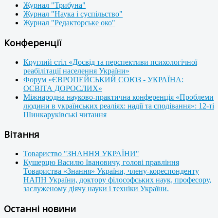
Журнал "Трибуна"
Журнал "Наука і суспільство"
Журнал "Редакторське око"
Конференції
Круглий стіл «Досвід та перспективи психологічної
реабілітації населення України»
Форум «ЄВРОПЕЙСЬКИЙ СОЮЗ - УКРАЇНА:
ОСВІТА ДОРОСЛИХ»
Міжнародна науково-практична конференція «Проблеми
людини в українських реаліях: надії та сподівання»: 12-ті
Шинкаруківські читання
Вітання
Товариство "ЗНАННЯ УКРАЇНИ"
Кушерцю Василю Івановичу, голові правління
Товариства «Знання» України, члену-кореспонденту
НАПН України, доктору філософських наук, професору,
заслуженому діячу науки і техніки України.
Останні новини