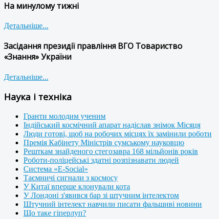
На минулому тижні
Детальніше...
Засідання президії правління ВГО Товариство
«Знання» України
Детальніше...
Наука і техніка
Гранти молодим ученим
Індійський космічний апарат надіслав знімок Місяця
Люди готові, щоб на робочих місцях їх замінили роботи
Премія Кабінету Міністрів сумському науковцю
Решткам знайденого стегозавра 168 мільйонів років
Роботи-поліцейські здатні розпізнавати людей
Система «E-Social»
Таємничі сигнали з космосу
У Китаї вперше клонували кота
У Лондоні з'явився бар зі штучним інтелектом
Штучний інтелект навчили писати фальшиві новини
Що таке гіперлуп?