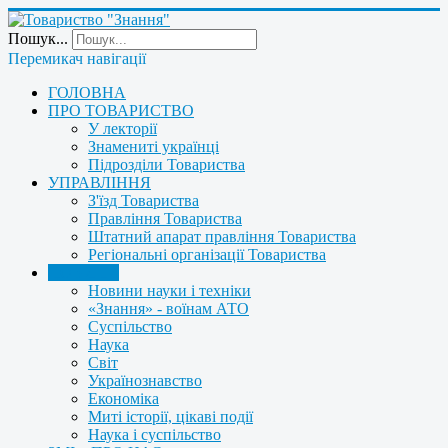
Пошук...
Перемикач навігації
ГОЛОВНА
ПРО ТОВАРИСТВО
У лекторії
Знамениті українці
Підрозділи Товариства
УПРАВЛІННЯ
З'їзд Товариства
Правління Товариства
Штатний апарат правління Товариства
Регіональні організації Товариства
НОВИНИ
Новини науки і техніки
«Знання» - воїнам АТО
Суспільство
Наука
Світ
Українознавство
Економіка
Миті історії, цікаві події
Наука і суспільство