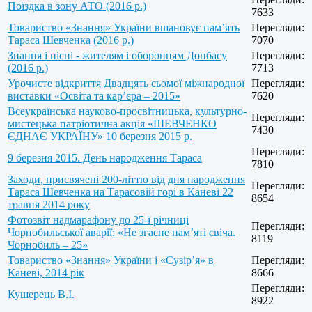
Поїздка в зону АТО (2016 р.)
7633
Товариство «Знання» України вшановує пам’ять
Перегляди:
Тараса Шевченка (2016 р.)
7070
Знання і пісні - жителям і оборонцям Донбасу
Перегляди:
(2016 р.)
7713
Урочисте відкриття Двадцять сьомої міжнародної
Перегляди:
виставки «Освіта та кар’єра – 2015»
7620
Всеукраїнська науково-просвітницька, культурно-
Перегляди:
мистецька патріотична акція «ШЕВЧЕНКО
7430
ЄДНАЄ УКРАЇНУ» 10 березня 2015 р.
Перегляди:
9 березня 2015. День народження Тараса
7810
Заходи, присвячені 200-літтю від дня народження
Перегляди:
Тараса Шевченка на Тарасовій горі в Каневі 22
8654
травня 2014 року
Фотозвіт надмарафону до 25-ї річниці
Перегляди:
Чорнобильської аварії: «Не згасне пам’яті свіча.
8119
Чорнобиль – 25»
Товариство «Знання» України і «Сузір’я» в
Перегляди:
Каневі, 2014 рік
8666
Перегляди:
Кушерець В.І.
8922