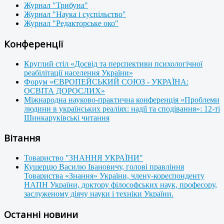
Журнал "Трибуна"
Журнал "Наука і суспільство"
Журнал "Редакторське око"
Конференції
Круглий стіл «Досвід та перспективи психологічної
реабілітації населення України»
Форум «ЄВРОПЕЙСЬКИЙ СОЮЗ - УКРАЇНА:
ОСВІТА ДОРОСЛИХ»
Міжнародна науково-практична конференція «Проблеми
людини в українських реаліях: надії та сподівання»: 12-ті
Шинкаруківські читання
Вітання
Товариство "ЗНАННЯ УКРАЇНИ"
Кушерцю Василю Івановичу, голові правління
Товариства «Знання» України, члену-кореспонденту
НАПН України, доктору філософських наук, професору,
заслуженому діячу науки і техніки України.
Останні новини