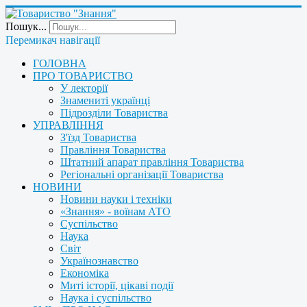
Пошук...
Перемикач навігації
ГОЛОВНА
ПРО ТОВАРИСТВО
У лекторії
Знамениті українці
Підрозділи Товариства
УПРАВЛІННЯ
З'їзд Товариства
Правління Товариства
Штатний апарат правління Товариства
Регіональні організації Товариства
НОВИНИ
Новини науки і техніки
«Знання» - воїнам АТО
Суспільство
Наука
Світ
Українознавство
Економіка
Миті історії, цікаві події
Наука і суспільство