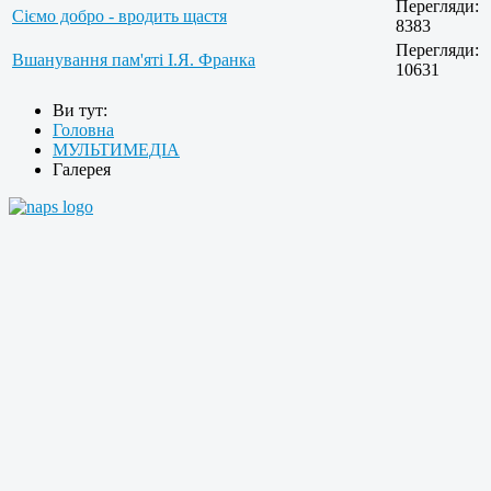
Перегляди:
Сіємо добро - вродить щастя
8383
Перегляди:
Вшанування пам'яті І.Я. Франка
10631
Ви тут:
Головна
МУЛЬТИМЕДІА
Галерея