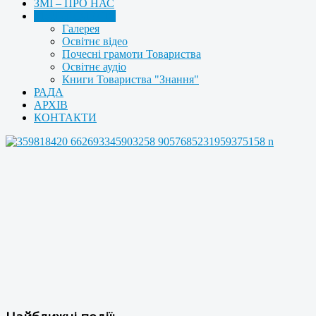
ЗМІ – ПРО НАС
МУЛЬТИМЕДІА
Галерея
Освітнє відео
Почесні грамоти Товариства
Освітнє аудіо
Книги Товариства "Знання"
РАДА
АРХІВ
КОНТАКТИ