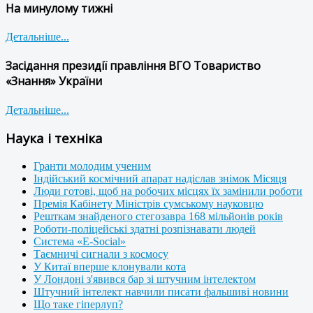
На минулому тижні
Детальніше...
Засідання президії правління ВГО Товариство
«Знання» України
Детальніше...
Наука і техніка
Гранти молодим ученим
Індійський космічний апарат надіслав знімок Місяця
Люди готові, щоб на робочих місцях їх замінили роботи
Премія Кабінету Міністрів сумському науковцю
Решткам знайденого стегозавра 168 мільйонів років
Роботи-поліцейські здатні розпізнавати людей
Система «E-Social»
Таємничі сигнали з космосу
У Китаї вперше клонували кота
У Лондоні з'явився бар зі штучним інтелектом
Штучний інтелект навчили писати фальшиві новини
Що таке гіперлуп?