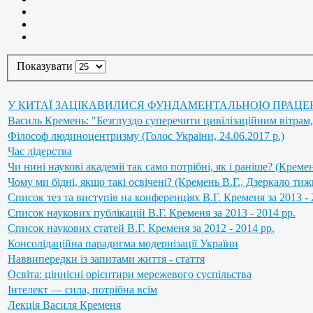
Показувати
У КИТАЇ ЗАЦІКАВИЛИСЯ ФУНДАМЕНТАЛЬНОЮ ПРАЦЕЮ ВЧЕНИХ
Василь Кремень: "Безглуздо суперечити цивілізаційним вітрам,
Філософ людиноцентризму (Голос України, 24.06.2017 р.)
Час лідерства
Чи нині наукові академії так само потрібні, як і раніше? (Кремен
Чому ми бідні, якщо такі освічені? (Кремень В.Г., Дзеркало тиж
Список тез та виступів на конференціях В.Г. Кременя за 2013 - 
Список наукових публікацій В.Г. Кременя за 2013 - 2014 рр.
Список наукових статей В.Г. Кременя за 2012 - 2014 рр.
Консолідаційна парадигма модернізації України
Наввипередки із запитами життя - стаття
Освіта: ціннісні орієнтири мережевого суспільства
Інтелект — сила, потрібна всім
Лекція Василя Кременя