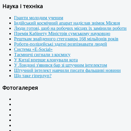
Наука і техніка
Гранти молодим ученим
Індійський космічний апарат надіслав знімок Місяця
Люди готові, щоб на робочих місцях їх замінили роботи
Премія Кабінету Міністрів сумському науковцю
Решткам знайденого стегозавра 168 мільйонів років
Роботи-поліцейські здатні розпізнавати людей
Система «E-Social»
Таємничі сигнали з космосу
У Китаї вперше клонували кота
У Лондоні з'явився бар зі штучним інтелектом
Штучний інтелект навчили писати фальшиві новини
Що таке гіперлуп?
Фотогалерея