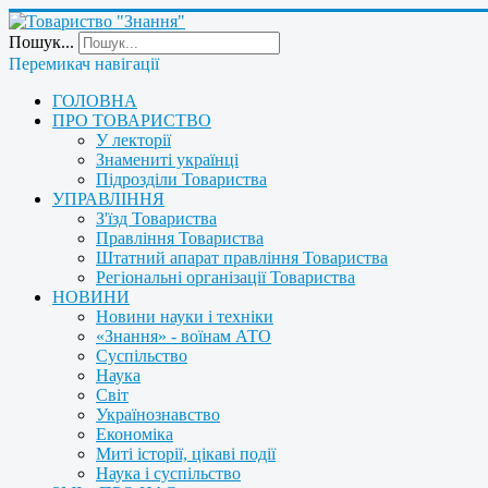
Пошук...
Перемикач навігації
ГОЛОВНА
ПРО ТОВАРИСТВО
У лекторії
Знамениті українці
Підрозділи Товариства
УПРАВЛІННЯ
З'їзд Товариства
Правління Товариства
Штатний апарат правління Товариства
Регіональні організації Товариства
НОВИНИ
Новини науки і техніки
«Знання» - воїнам АТО
Суспільство
Наука
Світ
Українознавство
Економіка
Миті історії, цікаві події
Наука і суспільство