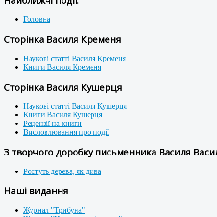
Найближчі події:
Головна
Сторінка Василя Кременя
Наукові статті Василя Кременя
Книги Василя Кременя
Сторінка Василя Кушерця
Наукові статті Василя Кушерця
Книги Василя Кушерця
Рецензії на книги
Висловлювання про події
З творчого доробку письменника Василя Васил
Ростуть дерева, як дива
Наші видання
Журнал "Трибуна"