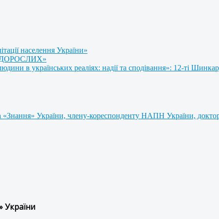
літації населення України»
 ДОРОСЛИХ»
ини в українських реаліях: надії та сподівання»: 12-ті Шинкар
 «Знання» України, члену-кореспонденту НАПН України, доктору
» України