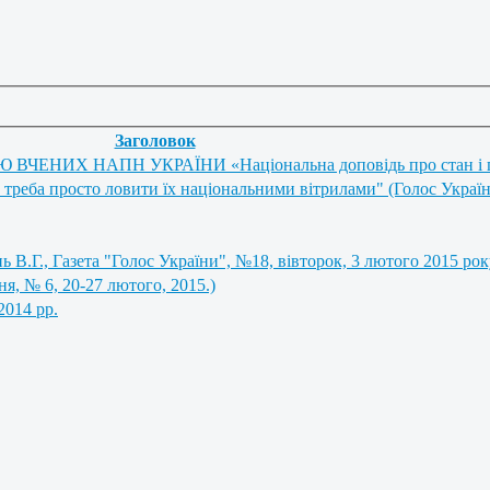
Заголовок
 НАПН УКРАЇНИ «Національна доповідь про стан і перспе
 треба просто ловити їх національними вітрилами" (Голос України
ь В.Г., Газета "Голос України", №18, вівторок, 3 лютого 2015 року,
ня, № 6, 20-27 лютого, 2015.)
2014 рр.