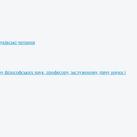
уківські читання
 філософських наук, професору, заслуженому діячу науки і