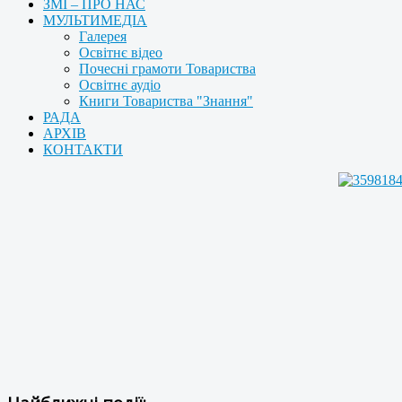
ЗМІ – ПРО НАС
МУЛЬТИМЕДІА
Галерея
Освітнє відео
Почесні грамоти Товариства
Освітнє аудіо
Книги Товариства "Знання"
РАДА
АРХІВ
КОНТАКТИ