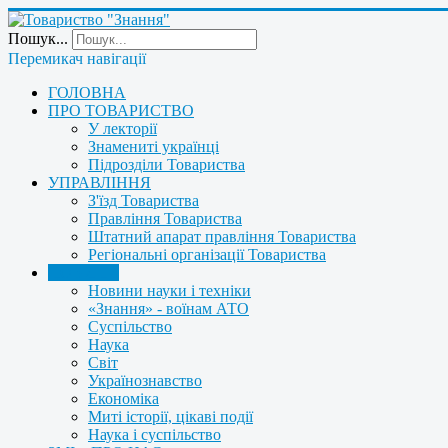
Пошук...
Перемикач навігації
ГОЛОВНА
ПРО ТОВАРИСТВО
У лекторії
Знамениті українці
Підрозділи Товариства
УПРАВЛІННЯ
З'їзд Товариства
Правління Товариства
Штатний апарат правління Товариства
Регіональні організації Товариства
НОВИНИ
Новини науки і техніки
«Знання» - воїнам АТО
Суспільство
Наука
Світ
Українознавство
Економіка
Миті історії, цікаві події
Наука і суспільство