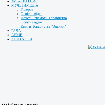
ЗМІ – ПРО НАС
МУЛЬТИМЕДІА
Галерея
Освітнє відео
Почесні грамоти Товариства
Освітнє аудіо
Книги Товариства "Знання"
РАДА
АРХІВ
КОНТАКТИ