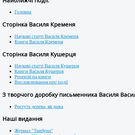
Найближчі події:
Головна
Сторінка Василя Кременя
Наукові статті Василя Кременя
Книги Василя Кременя
Сторінка Василя Кушерця
Наукові статті Василя Кушерця
Книги Василя Кушерця
Рецензії на книги
Висловлювання про події
З творчого доробку письменника Василя Васил
Ростуть дерева, як дива
Наші видання
Журнал "Трибуна"