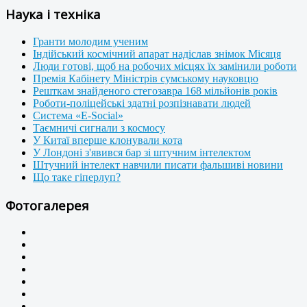
Наука і техніка
Гранти молодим ученим
Індійський космічний апарат надіслав знімок Місяця
Люди готові, щоб на робочих місцях їх замінили роботи
Премія Кабінету Міністрів сумському науковцю
Решткам знайденого стегозавра 168 мільйонів років
Роботи-поліцейські здатні розпізнавати людей
Система «E-Social»
Таємничі сигнали з космосу
У Китаї вперше клонували кота
У Лондоні з'явився бар зі штучним інтелектом
Штучний інтелект навчили писати фальшиві новини
Що таке гіперлуп?
Фотогалерея