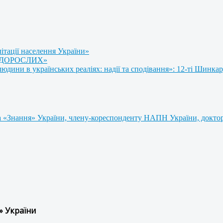
літації населення України»
 ДОРОСЛИХ»
ини в українських реаліях: надії та сподівання»: 12-ті Шинкар
 «Знання» України, члену-кореспонденту НАПН України, доктору
» України