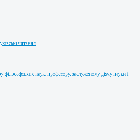
уківські читання
 філософських наук, професору, заслуженому діячу науки і