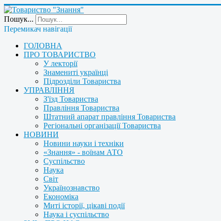
Пошук...
Перемикач навігації
ГОЛОВНА
ПРО ТОВАРИСТВО
У лекторії
Знамениті українці
Підрозділи Товариства
УПРАВЛІННЯ
З'їзд Товариства
Правління Товариства
Штатний апарат правління Товариства
Регіональні організації Товариства
НОВИНИ
Новини науки і техніки
«Знання» - воїнам АТО
Суспільство
Наука
Світ
Українознавство
Економіка
Миті історії, цікаві події
Наука і суспільство