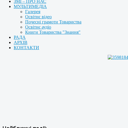
ЗМІ – ПРО НАС
МУЛЬТИМЕДІА
Галерея
Освітнє відео
Почесні грамоти Товариства
Освітнє аудіо
Книги Товариства "Знання"
РАДА
АРХІВ
КОНТАКТИ