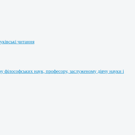
уківські читання
 філософських наук, професору, заслуженому діячу науки і