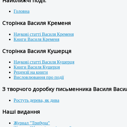
Найближчі події:
Головна
Сторінка Василя Кременя
Наукові статті Василя Кременя
Книги Василя Кременя
Сторінка Василя Кушерця
Наукові статті Василя Кушерця
Книги Василя Кушерця
Рецензії на книги
Висловлювання про події
З творчого доробку письменника Василя Васил
Ростуть дерева, як дива
Наші видання
Журнал "Трибуна"