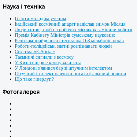
Наука і техніка
Гранти молодим ученим
Індійський космічний апарат надіслав знімок Місяця
Люди готові, щоб на робочих місцях їх замінили роботи
Премія Кабінету Міністрів сумському науковцю
Решткам знайденого стегозавра 168 мільйонів років
Роботи-поліцейські здатні розпізнавати людей
Система «E-Social»
Таємничі сигнали з космосу
У Китаї вперше клонували кота
У Лондоні з'явився бар зі штучним інтелектом
Штучний інтелект навчили писати фальшиві новини
Що таке гіперлуп?
Фотогалерея