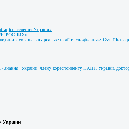
літації населення України»
 ДОРОСЛИХ»
ини в українських реаліях: надії та сподівання»: 12-ті Шинкар
 «Знання» України, члену-кореспонденту НАПН України, доктору
» України