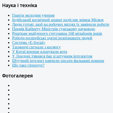
Наука і техніка
Гранти молодим ученим
Індійський космічний апарат надіслав знімок Місяця
Люди готові, щоб на робочих місцях їх замінили роботи
Премія Кабінету Міністрів сумському науковцю
Решткам знайденого стегозавра 168 мільйонів років
Роботи-поліцейські здатні розпізнавати людей
Система «E-Social»
Таємничі сигнали з космосу
У Китаї вперше клонували кота
У Лондоні з'явився бар зі штучним інтелектом
Штучний інтелект навчили писати фальшиві новини
Що таке гіперлуп?
Фотогалерея