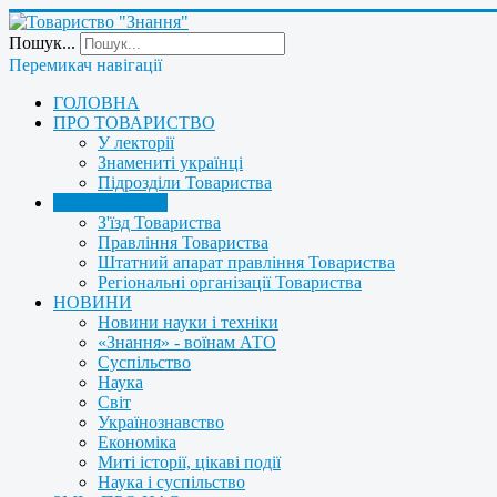
Пошук...
Перемикач навігації
ГОЛОВНА
ПРО ТОВАРИСТВО
У лекторії
Знамениті українці
Підрозділи Товариства
УПРАВЛІННЯ
З'їзд Товариства
Правління Товариства
Штатний апарат правління Товариства
Регіональні організації Товариства
НОВИНИ
Новини науки і техніки
«Знання» - воїнам АТО
Суспільство
Наука
Світ
Українознавство
Економіка
Миті історії, цікаві події
Наука і суспільство