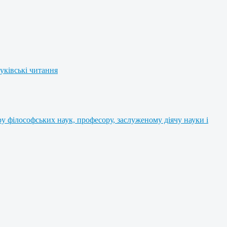
уківські читання
 філософських наук, професору, заслуженому діячу науки і