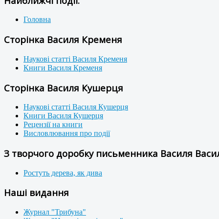
Найближчі події:
Головна
Сторінка Василя Кременя
Наукові статті Василя Кременя
Книги Василя Кременя
Сторінка Василя Кушерця
Наукові статті Василя Кушерця
Книги Василя Кушерця
Рецензії на книги
Висловлювання про події
З творчого доробку письменника Василя Васил
Ростуть дерева, як дива
Наші видання
Журнал "Трибуна"