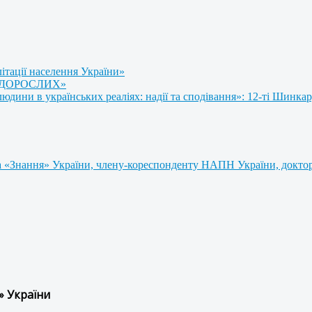
літації населення України»
 ДОРОСЛИХ»
ини в українських реаліях: надії та сподівання»: 12-ті Шинкар
 «Знання» України, члену-кореспонденту НАПН України, доктору
» України