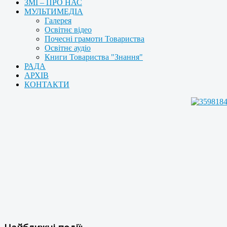
ЗМІ – ПРО НАС
МУЛЬТИМЕДІА
Галерея
Освітнє відео
Почесні грамоти Товариства
Освітнє аудіо
Книги Товариства "Знання"
РАДА
АРХІВ
КОНТАКТИ