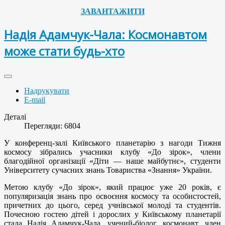
ЗАВАНТАЖИТИ
Надія Адамчук-Чала: Космонавтом
може стати будь-хто
Надрукувати
E-mail
Деталі
Перегляди: 6804
У конференц-залі Київського планетарію з нагоди Тижня
космосу зібрались учасники клубу «До зірок», члени
благодійної організації «Діти — наше майбутнє», студенти
Університету сучасних знань Товариства «Знання» України.
Метою клубу «До зірок», який працює уже 20 років, є
популяризація знань про освоєння космосу та особистостей,
причетних до цього, серед учнівської молоді та студентів.
Почесною гостею дітей і дорослих у Київському планетарії
стала Надія Адамчук-Чала, учений-біолог, космонавт, член