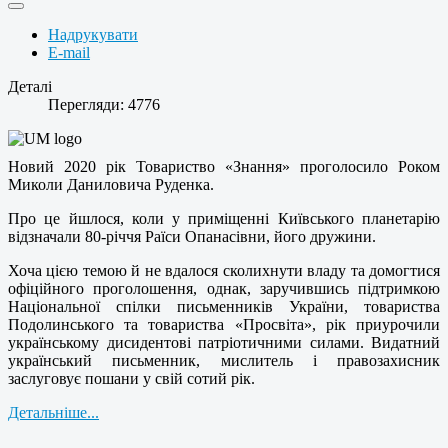
Надрукувати
E-mail
Деталі
Перегляди: 4776
Новий 2020 рік Товариство «Знання» проголосило Роком
Миколи Даниловича Руденка.
Про це йшлося, коли у приміщенні Київського планетарію
відзначали 80-річчя Раїси Опанасівни, його дружини.
Хоча цією темою й не вдалося сколихнути владу та домогтися
офіційного проголошення, однак, заручившись підтримкою
Національної спілки письменників України, товариства
Подолинського та товариства «Просвіта», рік приурочили
українському дисидентові патріотичними силами. Видатний
український письменник, мислитель і правозахисник
заслуговує пошани у свій сотий рік.
Детальніше...