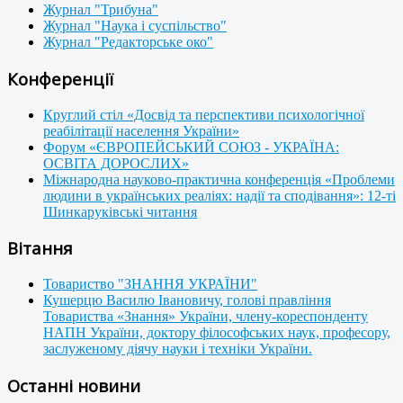
Журнал "Трибуна"
Журнал "Наука і суспільство"
Журнал "Редакторське око"
Конференції
Круглий стіл «Досвід та перспективи психологічної
реабілітації населення України»
Форум «ЄВРОПЕЙСЬКИЙ СОЮЗ - УКРАЇНА:
ОСВІТА ДОРОСЛИХ»
Міжнародна науково-практична конференція «Проблеми
людини в українських реаліях: надії та сподівання»: 12-ті
Шинкаруківські читання
Вітання
Товариство "ЗНАННЯ УКРАЇНИ"
Кушерцю Василю Івановичу, голові правління
Товариства «Знання» України, члену-кореспонденту
НАПН України, доктору філософських наук, професору,
заслуженому діячу науки і техніки України.
Останні новини