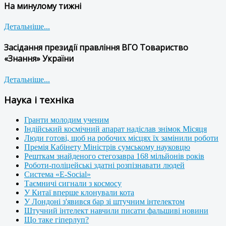
На минулому тижні
Детальніше...
Засідання президії правління ВГО Товариство
«Знання» України
Детальніше...
Наука і техніка
Гранти молодим ученим
Індійський космічний апарат надіслав знімок Місяця
Люди готові, щоб на робочих місцях їх замінили роботи
Премія Кабінету Міністрів сумському науковцю
Решткам знайденого стегозавра 168 мільйонів років
Роботи-поліцейські здатні розпізнавати людей
Система «E-Social»
Таємничі сигнали з космосу
У Китаї вперше клонували кота
У Лондоні з'явився бар зі штучним інтелектом
Штучний інтелект навчили писати фальшиві новини
Що таке гіперлуп?