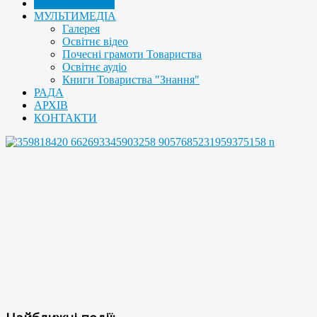
ЗМІ – ПРО НАС
МУЛЬТИМЕДІА
Галерея
Освітнє відео
Почесні грамоти Товариства
Освітнє аудіо
Книги Товариства "Знання"
РАДА
АРХІВ
КОНТАКТИ