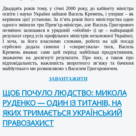
Двадцять років тому, у січні 2000 року, до кабінету міністра
освіти і науки України зайшов Василь Кремень, і уперше – як
керівник цієї установи. За п’ять років його міністерства один
одного змінили три Прем’єр-міністри, але Василь Григорович
незмінно залишався в урядовій «обоймі» (і це – найкращий
результат серед усіх профільних міністрів незалежної України).
І хоча, за його власними словами, робота на цій посаді
серйозно додала сивини і «скоригувала» тиск, Василь
Кремень вважає саме цей період найбільш продуктивним,
зважаючи на досягнуті результати. Про них, а також про
відповідальність, важливість зворотного зв’язку та бачення
майбутнього ми розмовляємо з Василем Григоровичем.
ЗАВАНТАЖИТИ
ЩОБ ПОЧУЛО ЛЮДСТВО: МИКОЛА
РУДЕНКО — ОДИН ІЗ ТИТАНІВ, НА
ЯКИХ ТРИМАЄТЬСЯ УКРАЇНСЬКИЙ
ПРАВОЗАХИСТ