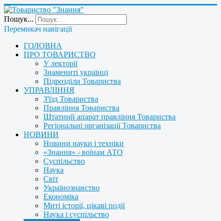
Пошук...
Перемикач навігації
ГОЛОВНА
ПРО ТОВАРИСТВО
У лекторії
Знамениті українці
Підрозділи Товариства
УПРАВЛІННЯ
З'їзд Товариства
Правління Товариства
Штатний апарат правління Товариства
Регіональні організації Товариства
НОВИНИ
Новини науки і техніки
«Знання» - воїнам АТО
Суспільство
Наука
Світ
Українознавство
Економіка
Миті історії, цікаві події
Наука і суспільство