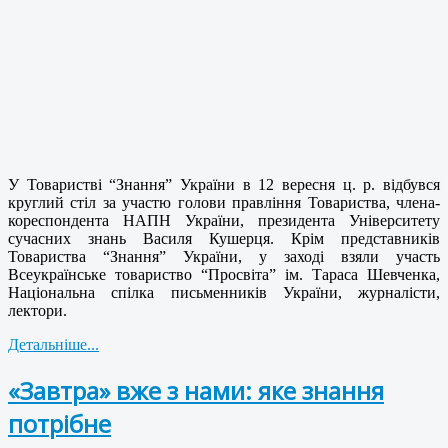
У Товаристві “Знання” України в 12 вересня ц. р. відбувся
круглий стіл за участю голови правління Товариства, члена-
кореспондента НАПН України, президента Університету
сучасних знань Василя Кушерця. Крім представників
Товариства “Знання” України, у заході взяли участь
Всеукраїнське товариство “Просвіта” ім. Тараса Шевченка,
Національна спілка письменників України, журналісти,
лектори.
Детальніше...
«Завтра» вже з нами: яке знання
потрібне