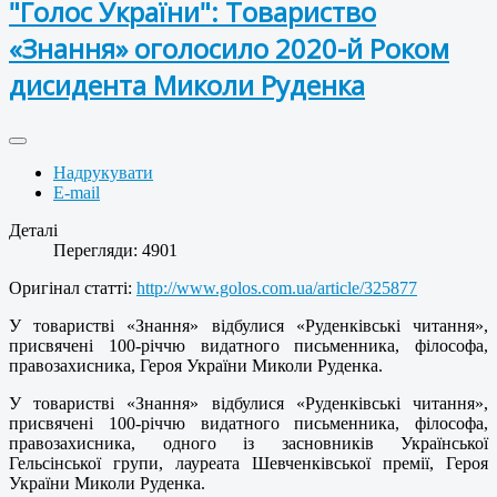
"Голос України": Товариство
«Знання» оголосило 2020-й Роком
дисидента Миколи Руденка
Надрукувати
E-mail
Деталі
Перегляди: 4901
Оригінал статті:
http://www.golos.com.ua/article/325877
У товаристві «Знання» відбулися «Руденківські читання»,
присвячені 100-річчю видатного письменника, філософа,
правозахисника, Героя України Миколи Руденка.
У товаристві «Знання» відбулися «Руденківські читання»,
присвячені 100-річчю видатного письменника, філософа,
правозахисника, одного із засновників Української
Гельсінської групи, лауреата Шевченківської премії, Героя
України Миколи Руденка.