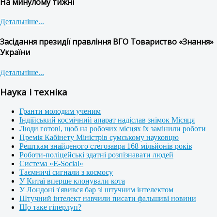
На минулому тижні
Детальніше...
Засідання президії правління ВГО Товариство «Знання»
України
Детальніше...
Наука і техніка
Гранти молодим ученим
Індійський космічний апарат надіслав знімок Місяця
Люди готові, щоб на робочих місцях їх замінили роботи
Премія Кабінету Міністрів сумському науковцю
Решткам знайденого стегозавра 168 мільйонів років
Роботи-поліцейські здатні розпізнавати людей
Система «E-Social»
Таємничі сигнали з космосу
У Китаї вперше клонували кота
У Лондоні з'явився бар зі штучним інтелектом
Штучний інтелект навчили писати фальшиві новини
Що таке гіперлуп?