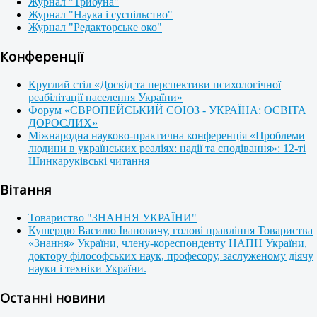
Журнал "Трибуна"
Журнал "Наука і суспільство"
Журнал "Редакторське око"
Конференції
Круглий стіл «Досвід та перспективи психологічної
реабілітації населення України»
Форум «ЄВРОПЕЙСЬКИЙ СОЮЗ - УКРАЇНА: ОСВІТА
ДОРОСЛИХ»
Міжнародна науково-практична конференція «Проблеми
людини в українських реаліях: надії та сподівання»: 12-ті
Шинкаруківські читання
Вітання
Товариство "ЗНАННЯ УКРАЇНИ"
Кушерцю Василю Івановичу, голові правління Товариства
«Знання» України, члену-кореспонденту НАПН України,
доктору філософських наук, професору, заслуженому діячу
науки і техніки України.
Останні новини