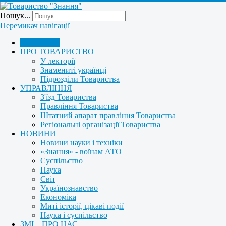
Пошук...
Перемикач навігації
ГОЛОВНА
ПРО ТОВАРИСТВО
У лекторії
Знамениті українці
Підрозділи Товариства
УПРАВЛІННЯ
З'їзд Товариства
Правління Товариства
Штатний апарат правління Товариства
Регіональні організації Товариства
НОВИНИ
Новини науки і техніки
«Знання» - воїнам АТО
Суспільство
Наука
Світ
Українознавство
Економіка
Миті історії, цікаві події
Наука і суспільство
ЗМІ – ПРО НАС