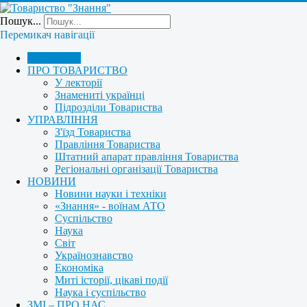
Пошук...
Перемикач навігації
ГОЛОВНА
ПРО ТОВАРИСТВО
У лекторії
Знамениті українці
Підрозділи Товариства
УПРАВЛІННЯ
З'їзд Товариства
Правління Товариства
Штатний апарат правління Товариства
Регіональні організації Товариства
НОВИНИ
Новини науки і техніки
«Знання» - воїнам АТО
Суспільство
Наука
Світ
Українознавство
Економіка
Миті історії, цікаві події
Наука і суспільство
ЗМІ – ПРО НАС