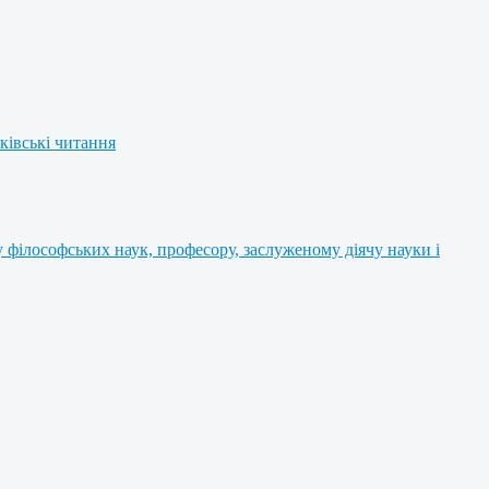
ківські читання
філософських наук, професору, заслуженому діячу науки і