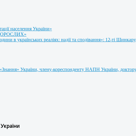
тації населення України»
 ДОРОСЛИХ»
ни в українських реаліях: надії та сподівання»: 12-ті Шинкару
«Знання» України, члену-кореспонденту НАПН України, доктору 
 України