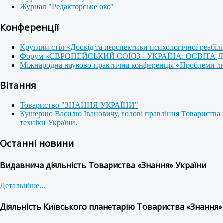
Журнал "Редакторське око"
Конференції
Круглий стіл «Досвід та перспективи психологічної реабілі
Форум «ЄВРОПЕЙСЬКИЙ СОЮЗ - УКРАЇНА: ОСВІТА
Міжнародна науково-практична конференція «Проблеми люди
Вітання
Товариство "ЗНАННЯ УКРАЇНИ"
Кушерцю Василю Івановичу, голові правління Товариства 
техніки України.
Останні новини
Видавнича діяльність Товариства «Знання» України
Детальніше...
Діяльність Київського планетарію Товариства «Знання»