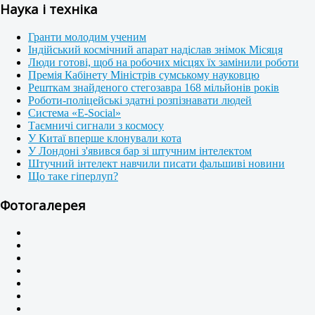
Наука і техніка
Гранти молодим ученим
Індійський космічний апарат надіслав знімок Місяця
Люди готові, щоб на робочих місцях їх замінили роботи
Премія Кабінету Міністрів сумському науковцю
Решткам знайденого стегозавра 168 мільйонів років
Роботи-поліцейські здатні розпізнавати людей
Система «E-Social»
Таємничі сигнали з космосу
У Китаї вперше клонували кота
У Лондоні з'явився бар зі штучним інтелектом
Штучний інтелект навчили писати фальшиві новини
Що таке гіперлуп?
Фотогалерея