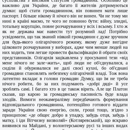
суспільства з високим статусом громадянина. Особливо це
важливо для України, де багато її жителів дотримуються
думки: щоб стати громадянином, він повинен мати лише
паспорт. І більше нікому й нічого він не винен. Чи не тому ми
нині в країні маємо, те чого не повинно бути: війну, злидні,
тотальну корупцію, повне розчарування у всіх і всьому. І хто ж
як не держава має навести тут розумний лад! Потрібно
усвідомити, що так званий ніякий громадянин є дуже зручним
для будь-якого олігархічного режиму, якому дуже вигідне
цілковите розчарування у виборах, адже чим менше людей на
них ходить, тим легше провести фальсифікацію й обрати своїх
представників. Олігархія зацікавлена у просуванні тези «від
мене нічого не зале¬жить», щоб люди не об'єднувалися, а
сиділи й обурювалися не далі своєї кухні, бо об'єднані
громадяни становлять небезпеку олігархічній владі. Тож вона
латентно вкладає в голови громадян Думку, що їм не треба
нічого робити, бо за них подумають «добрі дяді» й усе
зроблять самі. І багато хто в це також вірить. Але ще Платон
сказав, що карою за громадянську пасивність буде влада
злодіїв. Вимоги неокамералізму передбачають формування
відповідального громадянина, потенційно готового віддати
заради України свою енергію, сили, гроші тощо, згідно з
принципом: «де общеє добро в упадку, забудь отця, забудь і
матку, і іди Вітчизну визволяй» (Котляревський), що яскраво
виявився на Майдані, у волонтерському русі та інших видах