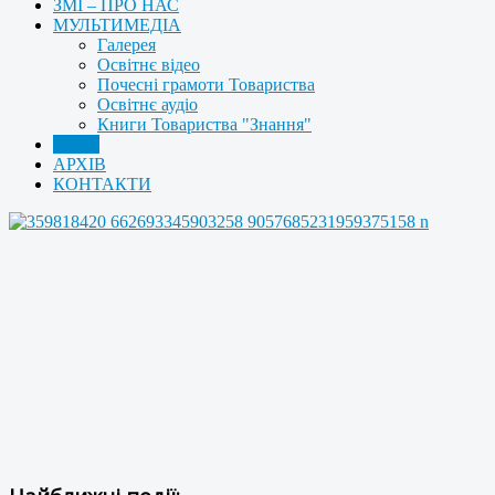
ЗМІ – ПРО НАС
МУЛЬТИМЕДІА
Галерея
Освітнє відео
Почесні грамоти Товариства
Освітнє аудіо
Книги Товариства "Знання"
РАДА
АРХІВ
КОНТАКТИ