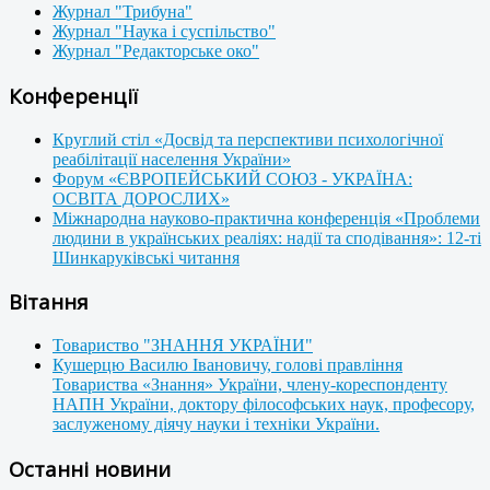
Журнал "Трибуна"
Журнал "Наука і суспільство"
Журнал "Редакторське око"
Конференції
Круглий стіл «Досвід та перспективи психологічної
реабілітації населення України»
Форум «ЄВРОПЕЙСЬКИЙ СОЮЗ - УКРАЇНА:
ОСВІТА ДОРОСЛИХ»
Міжнародна науково-практична конференція «Проблеми
людини в українських реаліях: надії та сподівання»: 12-ті
Шинкаруківські читання
Вітання
Товариство "ЗНАННЯ УКРАЇНИ"
Кушерцю Василю Івановичу, голові правління
Товариства «Знання» України, члену-кореспонденту
НАПН України, доктору філософських наук, професору,
заслуженому діячу науки і техніки України.
Останні новини