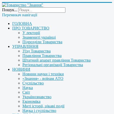
Пошук...
Перемикач навігації
ГОЛОВНА
ПРО ТОВАРИСТВО
У лекторії
Знамениті українці
Підрозділи Товариства
УПРАВЛІННЯ
З'їзд Товариства
Правління Товариства
Штатний апарат правління Товариства
Регіональні організації Товариства
НОВИНИ
Новини науки і техніки
«Знання» - воїнам АТО
Суспільство
Наука
Світ
Українознавство
Економіка
Миті історії, цікаві події
Наука і суспільство