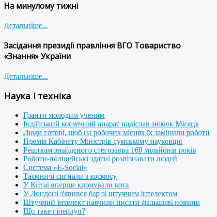
На минулому тижні
Детальніше...
Засідання президії правління ВГО Товариство
«Знання» України
Детальніше...
Наука і техніка
Гранти молодим ученим
Індійський космічний апарат надіслав знімок Місяця
Люди готові, щоб на робочих місцях їх замінили роботи
Премія Кабінету Міністрів сумському науковцю
Решткам знайденого стегозавра 168 мільйонів років
Роботи-поліцейські здатні розпізнавати людей
Система «E-Social»
Таємничі сигнали з космосу
У Китаї вперше клонували кота
У Лондоні з'явився бар зі штучним інтелектом
Штучний інтелект навчили писати фальшиві новини
Що таке гіперлуп?