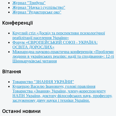
Журнал "Трибуна"
Журнал "Наука і суспільство"
Журнал "Редакторське око"
Конференції
Круглий стіл «Досвід та перспективи психологічної
реабілітації населення України»
Форум «ЄВРОПЕЙСЬКИЙ СОЮЗ - УКРАЇНА:
ОСВІТА ДОРОСЛИХ»
Міжнародна науково-практична конференція «Проблеми
людини в українських реаліях: надії та сподівання»: 12-ті
Шинкаруківські читання
Вітання
Товариство "ЗНАННЯ УКРАЇНИ"
Кушерцю Василю Івановичу, голові правління
Товариства «Знання» України, члену-кореспонденту
НАПН України, доктору філософських наук, професору,
заслуженому діячу науки і техніки України.
Останні новини