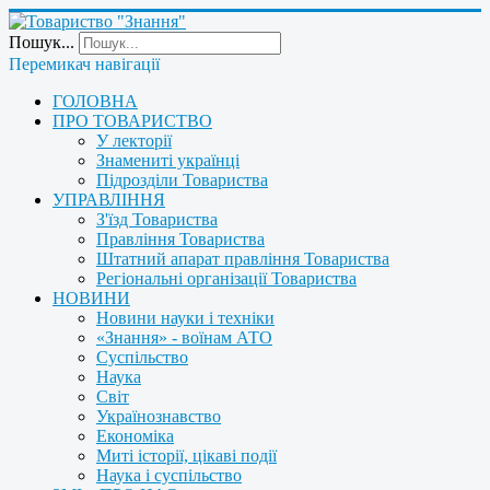
Пошук...
Перемикач навігації
ГОЛОВНА
ПРО ТОВАРИСТВО
У лекторії
Знамениті українці
Підрозділи Товариства
УПРАВЛІННЯ
З'їзд Товариства
Правління Товариства
Штатний апарат правління Товариства
Регіональні організації Товариства
НОВИНИ
Новини науки і техніки
«Знання» - воїнам АТО
Суспільство
Наука
Світ
Українознавство
Економіка
Миті історії, цікаві події
Наука і суспільство