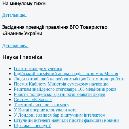
На минулому тижні
Детальніше...
Засідання президії правління ВГО Товариство
«Знання» України
Детальніше...
Наука і техніка
Гранти молодим ученим
Індійський космічний апарат надіслав знімок Місяця
Люди готові, щоб на робочих місцях їх замінили роботи
Премія Кабінету Міністрів сумському науковцю
Решткам знайденого стегозавра 168 мільйонів років
Роботи-поліцейські здатні розпізнавати людей
Система «E-Social»
Таємничі сигнали з космосу
У Китаї вперше клонували кота
У Лондоні з'явився бар зі штучним інтелектом
Штучний інтелект навчили писати фальшиві новини
Що таке гіперлуп?