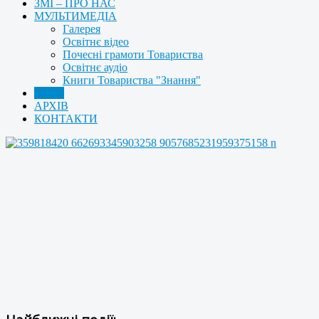
ЗМІ – ПРО НАС
МУЛЬТИМЕДІА
Галерея
Освітнє відео
Почесні грамоти Товариства
Освітнє аудіо
Книги Товариства "Знання"
РАДА
АРХІВ
КОНТАКТИ