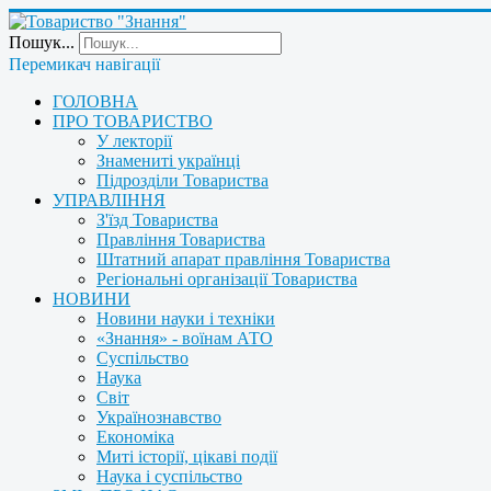
Пошук...
Перемикач навігації
ГОЛОВНА
ПРО ТОВАРИСТВО
У лекторії
Знамениті українці
Підрозділи Товариства
УПРАВЛІННЯ
З'їзд Товариства
Правління Товариства
Штатний апарат правління Товариства
Регіональні організації Товариства
НОВИНИ
Новини науки і техніки
«Знання» - воїнам АТО
Суспільство
Наука
Світ
Українознавство
Економіка
Миті історії, цікаві події
Наука і суспільство