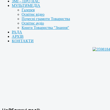
ЗМІ – ПРО НАС
МУЛЬТИМЕДІА
Галерея
Освітнє відео
Почесні грамоти Товариства
Освітнє аудіо
Книги Товариства "Знання"
РАДА
АРХІВ
КОНТАКТИ