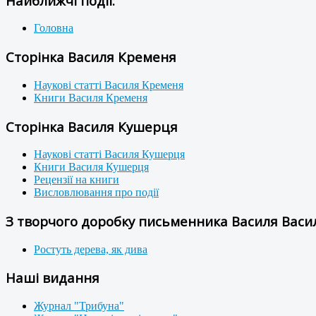
Найближчі події:
Головна
Сторінка Василя Кременя
Наукові статті Василя Кременя
Книги Василя Кременя
Сторінка Василя Кушерця
Наукові статті Василя Кушерця
Книги Василя Кушерця
Рецензії на книги
Висловлювання про події
З творчого доробку письменника Василя Васил
Ростуть дерева, як дива
Наші видання
Журнал "Трибуна"