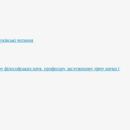
уківські читання
 філософських наук, професору, заслуженому діячу науки і