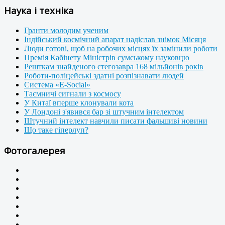
Наука і техніка
Гранти молодим ученим
Індійський космічний апарат надіслав знімок Місяця
Люди готові, щоб на робочих місцях їх замінили роботи
Премія Кабінету Міністрів сумському науковцю
Решткам знайденого стегозавра 168 мільйонів років
Роботи-поліцейські здатні розпізнавати людей
Система «E-Social»
Таємничі сигнали з космосу
У Китаї вперше клонували кота
У Лондоні з'явився бар зі штучним інтелектом
Штучний інтелект навчили писати фальшиві новини
Що таке гіперлуп?
Фотогалерея