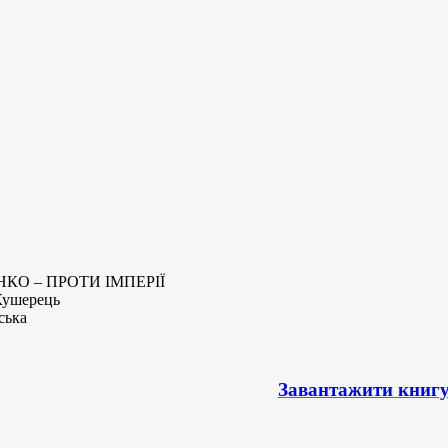
КО – ПРОТИ ІМПЕРІЇ
Кушерець
ська
Завантажити книг