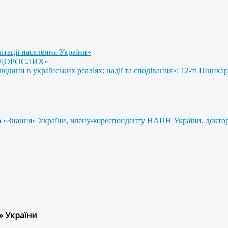
літації населення України»
 ДОРОСЛИХ»
ини в українських реаліях: надії та сподівання»: 12-ті Шинкар
 «Знання» України, члену-кореспонденту НАПН України, доктору
» України