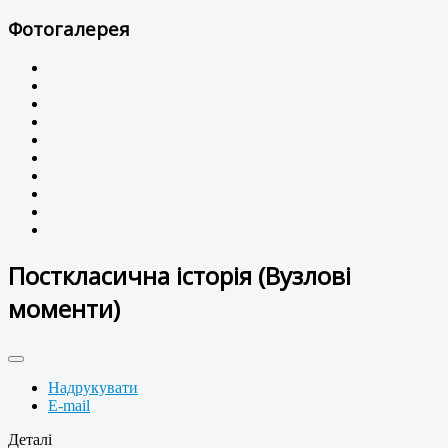
Фотогалерея
Посткласична історія (Вузлові
моменти)
Надрукувати
E-mail
Деталі