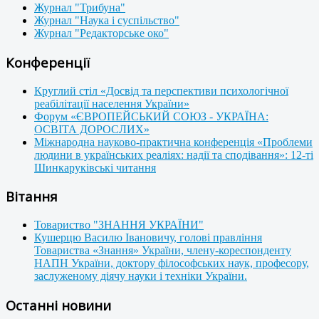
Журнал "Трибуна"
Журнал "Наука і суспільство"
Журнал "Редакторське око"
Конференції
Круглий стіл «Досвід та перспективи психологічної
реабілітації населення України»
Форум «ЄВРОПЕЙСЬКИЙ СОЮЗ - УКРАЇНА:
ОСВІТА ДОРОСЛИХ»
Міжнародна науково-практична конференція «Проблеми
людини в українських реаліях: надії та сподівання»: 12-ті
Шинкаруківські читання
Вітання
Товариство "ЗНАННЯ УКРАЇНИ"
Кушерцю Василю Івановичу, голові правління
Товариства «Знання» України, члену-кореспонденту
НАПН України, доктору філософських наук, професору,
заслуженому діячу науки і техніки України.
Останні новини