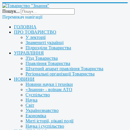
Пошук...
Перемикач навігації
ГОЛОВНА
ПРО ТОВАРИСТВО
У лекторії
Знамениті українці
Підрозділи Товариства
УПРАВЛІННЯ
З'їзд Товариства
Правління Товариства
Штатний апарат правління Товариства
Регіональні організації Товариства
НОВИНИ
Новини науки і техніки
«Знання» - воїнам АТО
Суспільство
Наука
Світ
Українознавство
Економіка
Миті історії, цікаві події
Наука і суспільство