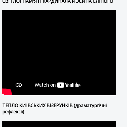
СВІТЛОЇ ПАМ'ЯТІ КАРДИНАЛА ЙОСИПА СЛІПОГО
ТЕПЛО КИЇВСЬКИХ ВІЗЕРУНКІВ (драматургічні
рефлексії)