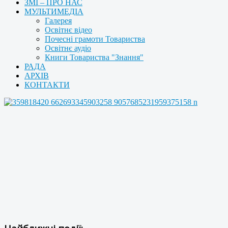
ЗМІ – ПРО НАС
МУЛЬТИМЕДІА
Галерея
Освітнє відео
Почесні грамоти Товариства
Освітнє аудіо
Книги Товариства "Знання"
РАДА
АРХІВ
КОНТАКТИ