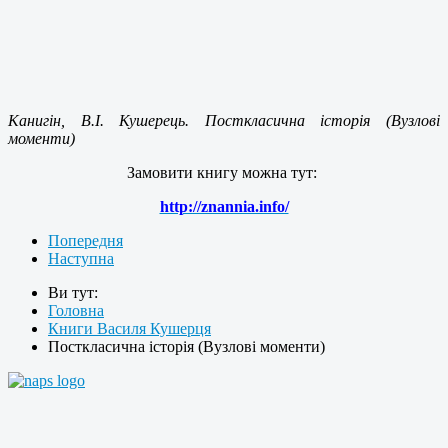
Канигін, В.І. Кушерець. Посткласична історія (Вузлові
моменти)
Замовити книгу можна тут:
http://znannia.info/
Попередня
Наступна
Ви тут:
Головна
Книги Василя Кушерця
Посткласична історія (Вузлові моменти)