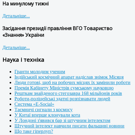
На минулому тижні
Детальніше...
Засідання президії правління ВГО Товариство
«Знання» України
Детальніше...
Наука і техніка
Гранти молодим ученим
Індійський космічний апарат надіслав знімок Місяця
Люди готові, щоб на робочих місцях їх замінили роботи
Премія Кабінету Міністрів сумському науковцю
Решткам знайденого стегозавра 168 мільйонів років
Роботи-поліцейські здатні розпізнавати людей
Система «E-Social»
Таємничі сигнали з космосу
У Китаї вперше клонували кота
У Лондоні з'явився бар зі штучним інтелектом
Штучний інтелект навчили писати фальшиві новини
Що таке гіперлуп?