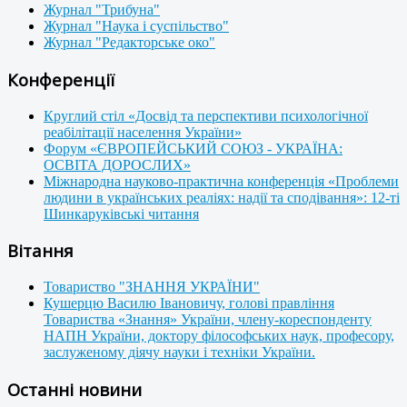
Журнал "Трибуна"
Журнал "Наука і суспільство"
Журнал "Редакторське око"
Конференції
Круглий стіл «Досвід та перспективи психологічної
реабілітації населення України»
Форум «ЄВРОПЕЙСЬКИЙ СОЮЗ - УКРАЇНА:
ОСВІТА ДОРОСЛИХ»
Міжнародна науково-практична конференція «Проблеми
людини в українських реаліях: надії та сподівання»: 12-ті
Шинкаруківські читання
Вітання
Товариство "ЗНАННЯ УКРАЇНИ"
Кушерцю Василю Івановичу, голові правління
Товариства «Знання» України, члену-кореспонденту
НАПН України, доктору філософських наук, професору,
заслуженому діячу науки і техніки України.
Останні новини