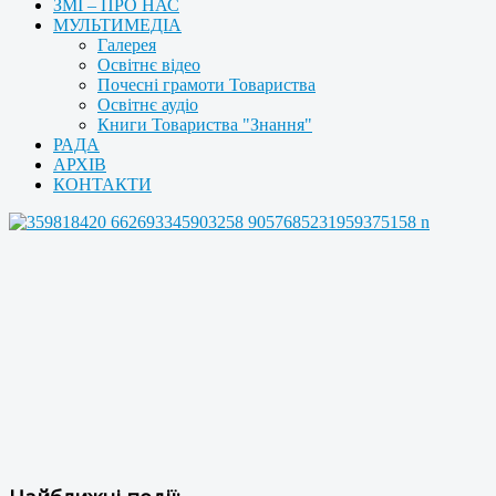
ЗМІ – ПРО НАС
МУЛЬТИМЕДІА
Галерея
Освітнє відео
Почесні грамоти Товариства
Освітнє аудіо
Книги Товариства "Знання"
РАДА
АРХІВ
КОНТАКТИ