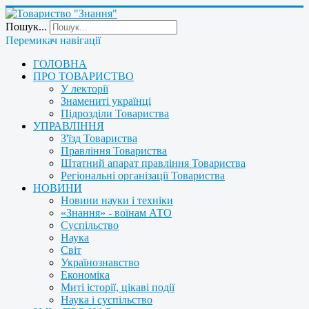
Пошук...
Перемикач навігації
ГОЛОВНА
ПРО ТОВАРИСТВО
У лекторії
Знамениті українці
Підрозділи Товариства
УПРАВЛІННЯ
З'їзд Товариства
Правління Товариства
Штатний апарат правління Товариства
Регіональні організації Товариства
НОВИНИ
Новини науки і техніки
«Знання» - воїнам АТО
Суспільство
Наука
Світ
Українознавство
Економіка
Миті історії, цікаві події
Наука і суспільство