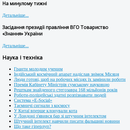
На минулому тижні
Детальніше...
Засідання президії правління ВГО Товариство
«Знання» України
Детальніше...
Наука і техніка
Гранти молодим ученим
Індійський космічний апарат надіслав знімок Місяця
Люди готові, щоб на робочих місцях їх замінили роботи
Премія Кабінету Міністрів сумському науковцю
Решткам знайденого стегозавра 168 мільйонів років
Роботи-поліцейські здатні розпізнавати людей
Система «E-Social»
Таємничі сигнали з космосу
У Китаї вперше клонували кота
У Лондоні з'явився бар зі штучним інтелектом
Штучний інтелект навчили писати фальшиві новини
Що таке гіперлуп?