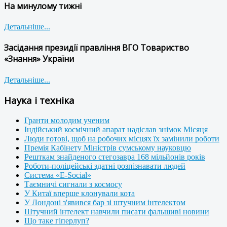
На минулому тижні
Детальніше...
Засідання президії правління ВГО Товариство
«Знання» України
Детальніше...
Наука і техніка
Гранти молодим ученим
Індійський космічний апарат надіслав знімок Місяця
Люди готові, щоб на робочих місцях їх замінили роботи
Премія Кабінету Міністрів сумському науковцю
Решткам знайденого стегозавра 168 мільйонів років
Роботи-поліцейські здатні розпізнавати людей
Система «E-Social»
Таємничі сигнали з космосу
У Китаї вперше клонували кота
У Лондоні з'явився бар зі штучним інтелектом
Штучний інтелект навчили писати фальшиві новини
Що таке гіперлуп?