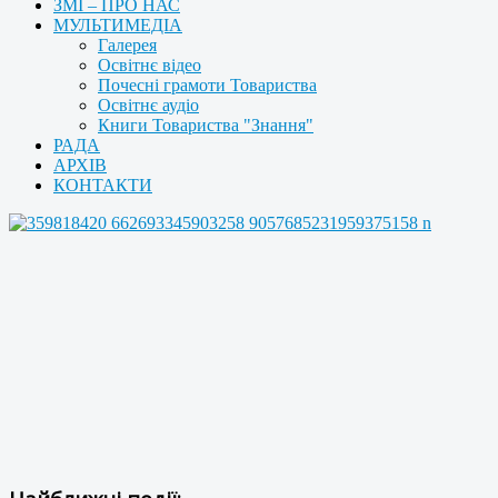
ЗМІ – ПРО НАС
МУЛЬТИМЕДІА
Галерея
Освітнє відео
Почесні грамоти Товариства
Освітнє аудіо
Книги Товариства "Знання"
РАДА
АРХІВ
КОНТАКТИ