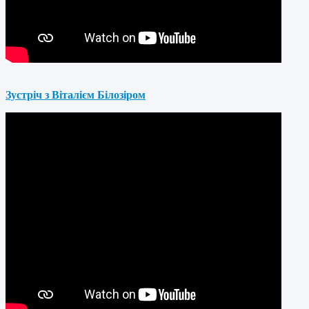
Зустріч з Віталієм Білозіром