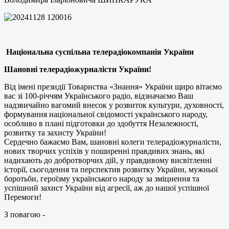
Національна суспільна телерадіокомпанія України
Шановні телерадіожурналісти України!
Від імені президії Товариства «Знання» України щиро вітаємо
вас зі 100-річчям Українського радіо, відзначаємо Ваш
надзвичайно вагомий внесок у розвиток культури, духовності,
формування національної свідомості українського народу,
особливо в плані підготовки до здобуття Незалежності,
розвитку та захисту України!
Сердечно бажаємо Вам, шановні колеги телерадіожурналісти,
нових творчих успіхів у поширенні правдивих знань, які
надихають до добротворчих дій, у правдивому висвітленні
історії, сьогодення та перспектив розвитку України, мужньої
боротьби, героїзму українського народу за зміцнення та
успішний захист України від агресії, аж до нашої успішної
Перемоги!
З повагою -