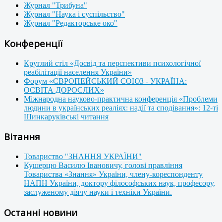
Журнал "Трибуна"
Журнал "Наука і суспільство"
Журнал "Редакторське око"
Конференції
Круглий стіл «Досвід та перспективи психологічної
реабілітації населення України»
Форум «ЄВРОПЕЙСЬКИЙ СОЮЗ - УКРАЇНА:
ОСВІТА ДОРОСЛИХ»
Міжнародна науково-практична конференція «Проблеми
людини в українських реаліях: надії та сподівання»: 12-ті
Шинкаруківські читання
Вітання
Товариство "ЗНАННЯ УКРАЇНИ"
Кушерцю Василю Івановичу, голові правління
Товариства «Знання» України, члену-кореспонденту
НАПН України, доктору філософських наук, професору,
заслуженому діячу науки і техніки України.
Останні новини