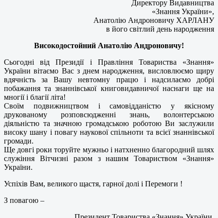
Директору Видавництва
«Знання України»,
Анатолію Андроновичу ХАРЛАНУ
в його світлий день народження
Високодостойний Анатолію Андроновичу!
Сьогодні від Президії і Правління Товариства «Знання»
України вітаємо Вас з днем народження, висловлюємо щиру
вдячність за Вашу невтомну працю і надсилаємо добрі
побажання та знаннівської книговидавничої наснаги ще на
многії і благії літа!
Своїм подвижництвом і самовідданістю у якісному
друкованому розповсюдженні знань, волонтерською
діяльністю та значною громадською роботою Ви заслужили
високу шану і повагу наукової спільноти та всієї знаннівської
громади.
Ще довгі роки торуйте мужньо і натхненно благородний шлях
служіння Вітчизні разом з нашим Товариством «Знання»
України.
Успіхів Вам, великого щастя, гарної долі і Перемоги !
З повагою –
Президент Товариства «Знання» України,