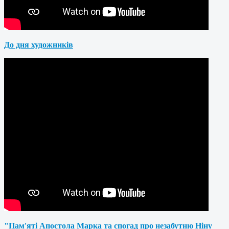
До дня художників
"Пам'яті Апостола Марка та спогад про незабутню Ніну