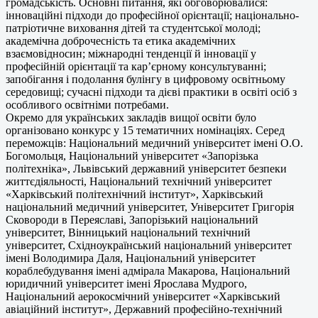
громадськість. Основні питання, які обговорювалися:
інноваційні підходи до професійної орієнтації; національно-
патріотичне виховання дітей та студентської молоді;
академічна доброчесність та етика академічних
взаємовідносин; міжнародні тенденції й інновації у
професійній орієнтації та кар’єрному консультуванні;
запобігання і подолання булінгу в цифровому освітньому
середовищі; сучасні підходи та дієві практики в освіті осіб з
особливого освітніми потребами.
Окремо для українських закладів вищої освіти було
організовано конкурс у 15 тематичних номінаціях. Серед
переможців: Національний медичний університет імені О.О.
Богомольця, Національний університет «Запорізька
політехніка», Львівський державний університет безпеки
життєдіяльності, Національний технічний університет
«Харківський політехнічний інститут», Харківський
національний медичний університет, Університет Григорія
Сковороди в Переяславі, Запорізький національний
університет, Вінницький національний технічний
університет, Східноукраїнський національний університет
імені Володимира Даля, Національний університет
кораблебудування імені адмірала Макарова, Національний
юридичний університет імені Ярослава Мудрого,
Національний аерокосмічний університет «Харківський
авіаційний інститут», Державний професійно-технічний