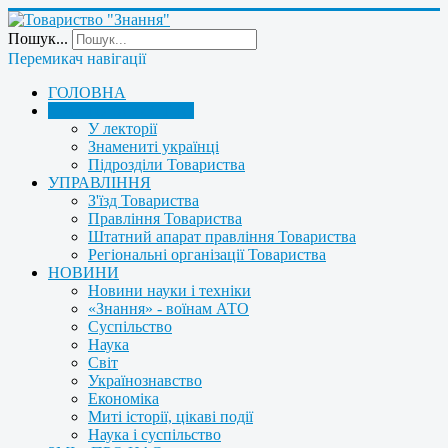
Пошук...
Перемикач навігації
ГОЛОВНА
ПРО ТОВАРИСТВО
У лекторії
Знамениті українці
Підрозділи Товариства
УПРАВЛІННЯ
З'їзд Товариства
Правління Товариства
Штатний апарат правління Товариства
Регіональні організації Товариства
НОВИНИ
Новини науки і техніки
«Знання» - воїнам АТО
Суспільство
Наука
Світ
Українознавство
Економіка
Миті історії, цікаві події
Наука і суспільство