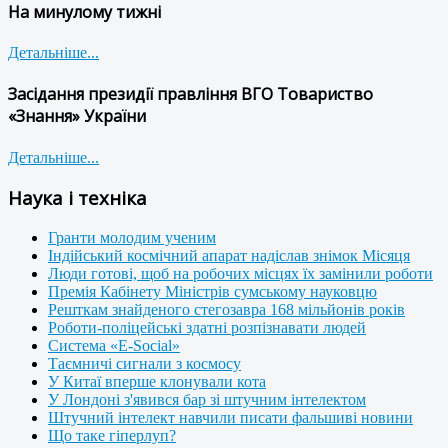
На минулому тижні
Детальніше...
Засідання президії правління ВГО Товариство
«Знання» України
Детальніше...
Наука і техніка
Гранти молодим ученим
Індійський космічний апарат надіслав знімок Місяця
Люди готові, щоб на робочих місцях їх замінили роботи
Премія Кабінету Міністрів сумському науковцю
Решткам знайденого стегозавра 168 мільйонів років
Роботи-поліцейські здатні розпізнавати людей
Система «E-Social»
Таємничі сигнали з космосу
У Китаї вперше клонували кота
У Лондоні з'явився бар зі штучним інтелектом
Штучний інтелект навчили писати фальшиві новини
Що таке гіперлуп?