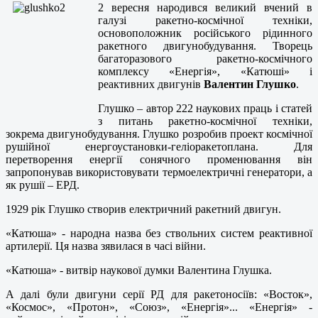
2 вересня народився великий вчений в
галузі ракетно-космічної техніки,
основоположник російського рідинного
ракетного двигунобудування. Творець
багаторазового ракетно-космічного
комплексу «Енергія», «Катюші» і
реактивних двигунів
Валентин Глушко
.
Глушко – автор 222 наукових праць і статей
з питань ракетно-космічної техніки,
зокрема двигунобудування. Глушко розробив проект космічної
рушійної енергоустановки-геліоракетоплана. Для
перетворення енергії сонячного променювання він
запропонував використовувати термоелектричні генератори, а
як рушії – ЕРД.
1929 рік Глушко створив електричний ракетний двигун.
«Катюша» - народна назва без ствольних систем реактивної
артилерії. Ця назва зявилася в часі війни.
«Катюша» - витвір наукової думки Валентина Глушка.
А далі були двигуни серії РД для ракетоносіїв: «Восток»,
«Космос», «Протон», «Союз», «Енергія»... «Енергія» -