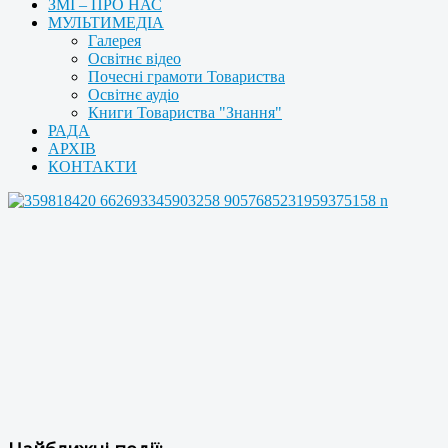
ЗМІ – ПРО НАС
МУЛЬТИМЕДІА
Галерея
Освітнє відео
Почесні грамоти Товариства
Освітнє аудіо
Книги Товариства "Знання"
РАДА
АРХІВ
КОНТАКТИ