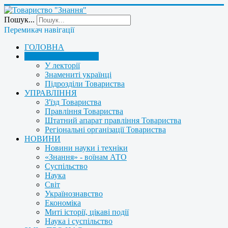
Пошук...
Перемикач навігації
ГОЛОВНА
ПРО ТОВАРИСТВО
У лекторії
Знамениті українці
Підрозділи Товариства
УПРАВЛІННЯ
З'їзд Товариства
Правління Товариства
Штатний апарат правління Товариства
Регіональні організації Товариства
НОВИНИ
Новини науки і техніки
«Знання» - воїнам АТО
Суспільство
Наука
Світ
Українознавство
Економіка
Миті історії, цікаві події
Наука і суспільство