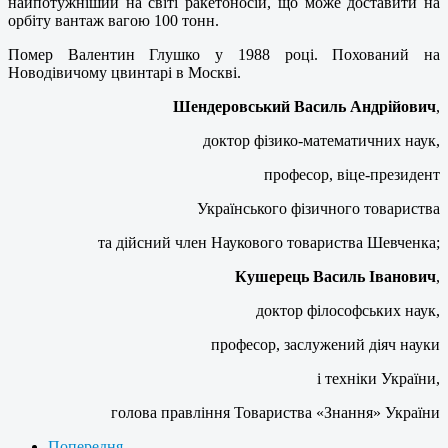
найпотужніший на світі ракетоносій, що може доставити на
орбіту вантаж вагою 100 тонн.
Помер Валентин Глушко у 1988 році. Похований на
Новодівичому цвинтарі в Москві.
Шендеровський Василь Андрійович
,
доктор фізико-математичних наук,
професор, віце-президент
Українського фізичного товариства
та дійсний член Наукового товариства Шевченка;
Кушерець Василь Іванович
,
доктор філософських наук,
професор, заслужений діяч науки
і техніки України,
голова правління Товариства «Знання» України
Попередня