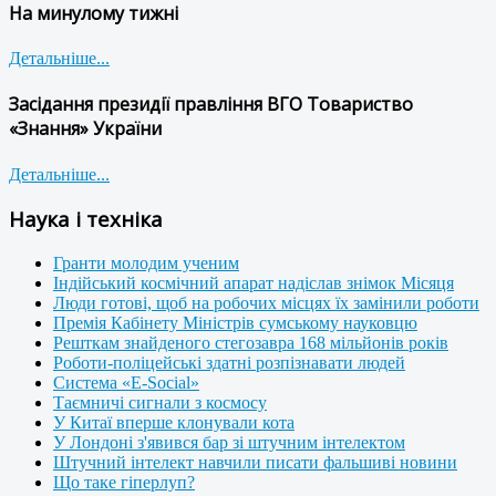
На минулому тижні
Детальніше...
Засідання президії правління ВГО Товариство
«Знання» України
Детальніше...
Наука і техніка
Гранти молодим ученим
Індійський космічний апарат надіслав знімок Місяця
Люди готові, щоб на робочих місцях їх замінили роботи
Премія Кабінету Міністрів сумському науковцю
Решткам знайденого стегозавра 168 мільйонів років
Роботи-поліцейські здатні розпізнавати людей
Система «E-Social»
Таємничі сигнали з космосу
У Китаї вперше клонували кота
У Лондоні з'явився бар зі штучним інтелектом
Штучний інтелект навчили писати фальшиві новини
Що таке гіперлуп?