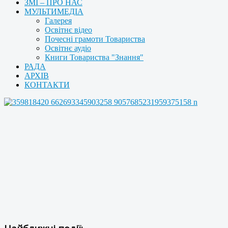
ЗМІ – ПРО НАС
МУЛЬТИМЕДІА
Галерея
Освітнє відео
Почесні грамоти Товариства
Освітнє аудіо
Книги Товариства "Знання"
РАДА
АРХІВ
КОНТАКТИ