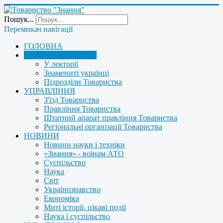
Пошук...
Перемикач навігації
ГОЛОВНА
ПРО ТОВАРИСТВО
У лекторії
Знамениті українці
Підрозділи Товариства
УПРАВЛІННЯ
З'їзд Товариства
Правління Товариства
Штатний апарат правління Товариства
Регіональні організації Товариства
НОВИНИ
Новини науки і техніки
«Знання» - воїнам АТО
Суспільство
Наука
Світ
Українознавство
Економіка
Миті історії, цікаві події
Наука і суспільство