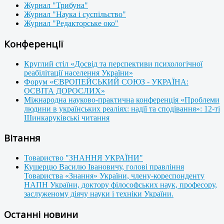
Журнал "Трибуна"
Журнал "Наука і суспільство"
Журнал "Редакторське око"
Конференції
Круглий стіл «Досвід та перспективи психологічної
реабілітації населення України»
Форум «ЄВРОПЕЙСЬКИЙ СОЮЗ - УКРАЇНА:
ОСВІТА ДОРОСЛИХ»
Міжнародна науково-практична конференція «Проблеми
людини в українських реаліях: надії та сподівання»: 12-ті
Шинкаруківські читання
Вітання
Товариство "ЗНАННЯ УКРАЇНИ"
Кушерцю Василю Івановичу, голові правління
Товариства «Знання» України, члену-кореспонденту
НАПН України, доктору філософських наук, професору,
заслуженому діячу науки і техніки України.
Останні новини