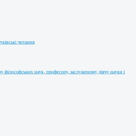
уківські читання
 філософських наук, професору, заслуженому діячу науки і