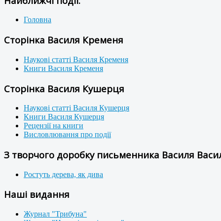
Найближчі події:
Головна
Сторінка Василя Кременя
Наукові статті Василя Кременя
Книги Василя Кременя
Сторінка Василя Кушерця
Наукові статті Василя Кушерця
Книги Василя Кушерця
Рецензії на книги
Висловлювання про події
З творчого доробку письменника Василя Васил
Ростуть дерева, як дива
Наші видання
Журнал "Трибуна"