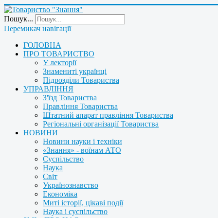
Пошук...
Перемикач навігації
ГОЛОВНА
ПРО ТОВАРИСТВО
У лекторії
Знамениті українці
Підрозділи Товариства
УПРАВЛІННЯ
З'їзд Товариства
Правління Товариства
Штатний апарат правління Товариства
Регіональні організації Товариства
НОВИНИ
Новини науки і техніки
«Знання» - воїнам АТО
Суспільство
Наука
Світ
Українознавство
Економіка
Миті історії, цікаві події
Наука і суспільство