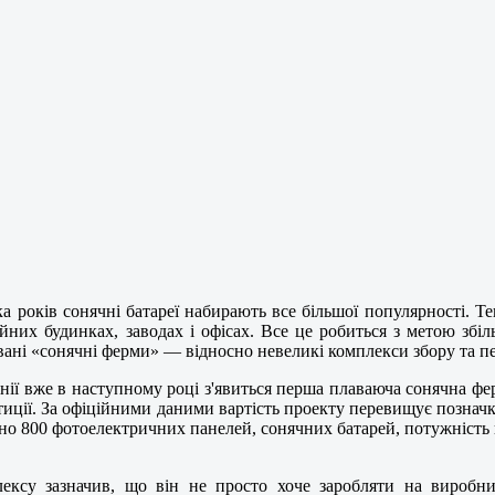
ка років сонячні батареї набирають все більшої популярності. 
йних будинках, заводах і офісах. Все це робиться з метою збі
звані «сонячні ферми» — відносно невеликі комплекси збору та пе
ії вже в наступному році з'явиться перша плаваюча сонячна фер
тиції. За офіційними даними вартість проекту перевищує позначк
но 800 фотоелектричних панелей, сонячних батарей, потужність 
ексу зазначив, що він не просто хоче заробляти на виробни