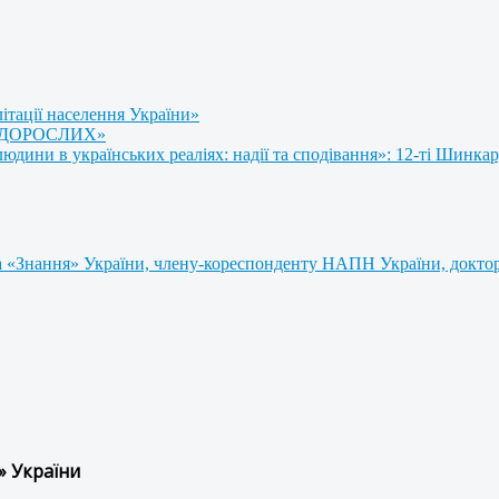
літації населення України»
 ДОРОСЛИХ»
ини в українських реаліях: надії та сподівання»: 12-ті Шинкар
 «Знання» України, члену-кореспонденту НАПН України, доктору
» України