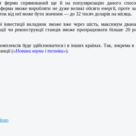
ект ферми спрямований ще й на популяризацію даного спос
ферма зможе виробляти не дуже великі обсяги енергії, проте з
ток від неї може бути значним — до 32 тисяч доларів на місяць.
ї інвестиції вкладник зможе вже через шість, максимум дванад
ації чи реконструкції станція зможе пропрацювати більше 20 ро
мплексів буде здійснюватися і в інших країнах. Так, зокрема в 
нції (
«Новини науки і техніки»
).