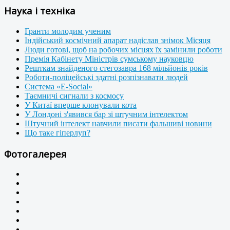
Наука і техніка
Гранти молодим ученим
Індійський космічний апарат надіслав знімок Місяця
Люди готові, щоб на робочих місцях їх замінили роботи
Премія Кабінету Міністрів сумському науковцю
Решткам знайденого стегозавра 168 мільйонів років
Роботи-поліцейські здатні розпізнавати людей
Система «E-Social»
Таємничі сигнали з космосу
У Китаї вперше клонували кота
У Лондоні з'явився бар зі штучним інтелектом
Штучний інтелект навчили писати фальшиві новини
Що таке гіперлуп?
Фотогалерея