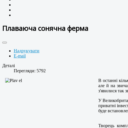
Плаваюча сонячна ферма
Надрукувати
E-mail
Деталі
Перегляди: 5792
В останні кіль
але й на звича
з'явилися так 
У Великобритан
приватні інвес
буде встановле
Творець компл