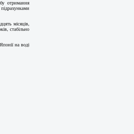
обу отримання
а підрахунками
цять місяців,
ків, стабільно
Японії на воді