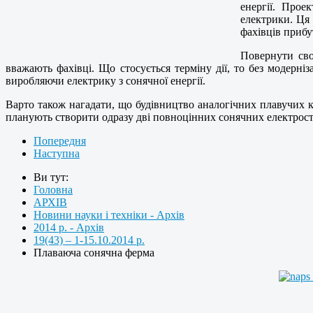
енергії. Про
електрики. Ця 
фахівців прибу
Повернути сво
вважають фахівці. Що стосується терміну дії, то без модерніз
виробляючи електрику з сонячної енергії.
Варто також нагадати, що будівництво аналогічних плавучих ко
планують створити одразу дві повноцінних сонячних електроста
Попередня
Наступна
Ви тут:
Головна
АРХІВ
Новини науки і техніки - Архів
2014 р. - Архів
19(43) – 1-15.10.2014 р.
Плаваюча сонячна ферма