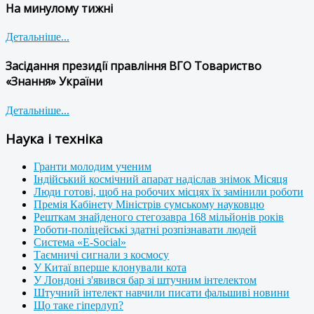
На минулому тижні
Детальніше...
Засідання президії правління ВГО Товариство
«Знання» України
Детальніше...
Наука і техніка
Гранти молодим ученим
Індійський космічний апарат надіслав знімок Місяця
Люди готові, щоб на робочих місцях їх замінили роботи
Премія Кабінету Міністрів сумському науковцю
Решткам знайденого стегозавра 168 мільйонів років
Роботи-поліцейські здатні розпізнавати людей
Система «E-Social»
Таємничі сигнали з космосу
У Китаї вперше клонували кота
У Лондоні з'явився бар зі штучним інтелектом
Штучний інтелект навчили писати фальшиві новини
Що таке гіперлуп?