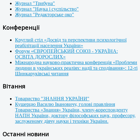
Журнал "Трибуна"
Журнал "Наука і суспільство"
Журнал "Редакторське око"
Конференції
Круглий стіл «Досвід та перспективи психологічної
реабілітації населення України»
Форум «ЄВРОПЕЙСЬКИЙ СОЮЗ - УКРАЇНА:
ОСВІТА ДОРОСЛИХ»
Міжнародна науково-практична конференція «Проблеми
людини в українських реаліях: надії та сподівання»: 12-ті
Шинкаруківські читання
Вітання
Товариство "ЗНАННЯ УКРАЇНИ"
Кушерцю Василю Івановичу, голові правління
Товариства «Знання» України, члену-кореспонденту
НАПН України, доктору філософських наук, професору,
заслуженому діячу науки і техніки України.
Останні новини