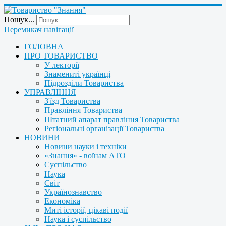
Пошук...
Перемикач навігації
ГОЛОВНА
ПРО ТОВАРИСТВО
У лекторії
Знамениті українці
Підрозділи Товариства
УПРАВЛІННЯ
З'їзд Товариства
Правління Товариства
Штатний апарат правління Товариства
Регіональні організації Товариства
НОВИНИ
Новини науки і техніки
«Знання» - воїнам АТО
Суспільство
Наука
Світ
Українознавство
Економіка
Миті історії, цікаві події
Наука і суспільство