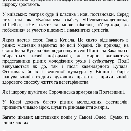
щороку зростають.
У київських театрах буде й класика і нові постановки. Серед
них такі як «Кайдашева сім‘я», «Шельменко-денщик»,
«Швейк», «Не плачте за мною ніколи», «Увертюра, до
побачення» за участю відомих і знаменитих артистів.
Якраз настав сезон Івана Купала. Це свято відзначають в
різних місцевих варіантах по всій Україні. Як приклад, на
свято Івана Купала біля водоспаду в селі Шипіт на Закарпатті
збираються тисячі неформалів, де мирно вживаються
представники різних молодіжних рухів і субкультур. Події
відбуваються як до, так і після календарного Купала.
Фестиваль йогів і ведичної культури у Вінниці збирає
шанувальників східних духовних практик , прихильників
здорового способу життя та вегетаріанства.
Як і щороку шумітиме Сорочинська ярмарка на Полтавщині.
У Києві досить багато різних молодіжних фестивалів,
приїздить чимало зірок, шумить різноманіття жанрів.
Багато цікавих мистецьких подій у Львові ,Одесі, Сумах та
інших містах.