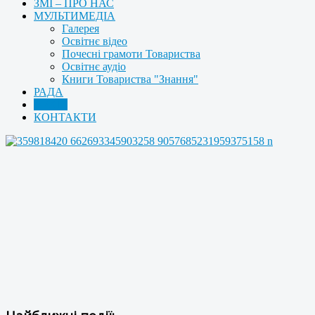
ЗМІ – ПРО НАС
МУЛЬТИМЕДІА
Галерея
Освітнє відео
Почесні грамоти Товариства
Освітнє аудіо
Книги Товариства "Знання"
РАДА
АРХІВ
КОНТАКТИ