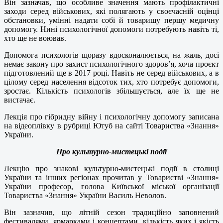
Він зазначав, що особливе значення мають профілактичні
заходи серед військових, які полягають у своєчасній оцінці
обстановки, умінні надати собі й товаришу першу медичну
допомогу. Нині психологічної допомоги потребують навіть ті,
хто ще не воював.
Допомога психологів щоразу вдосконалюється, на жаль, досі
немає закону про захист психологічного здоров’я, хоча проєкт
підготовлений ще в 2017 році. Навіть не серед військових, а в
цілому серед населення відсоток тих, хто потребує допомоги,
зростає. Кількість психологів збільшується, але їх ще не
вистачає.
Лекція про гібридну війну і психологічну допомогу записана
на відеоплівку в рубриці Ютуб на сайті Товариства «Знання»
України.
Про культурно-мистецькі події
Лекцію про знакові культурно-мистецькі події в столиці
України та інших регіонах прочитав у Товаристві «Знання»
України професор, голова Київської міської організації
Товариства «Знання» України Василь Неволов.
Він зазначив, що літній сезон традиційно заповнений
фестивалями, ярмарками і концертами, кількість яких і якість