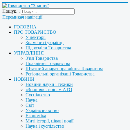
Пошук...
Перемикач навігації
ГОЛОВНА
ПРО ТОВАРИСТВО
У лекторії
Знамениті українці
Підрозділи Товариства
УПРАВЛІННЯ
З'їзд Товариства
Правління Товариства
Штатний апарат правління Товариства
Регіональні організації Товариства
НОВИНИ
Новини науки і техніки
«Знання» - воїнам АТО
Суспільство
Наука
Світ
Українознавство
Економіка
Миті історії, цікаві події
Наука і суспільство