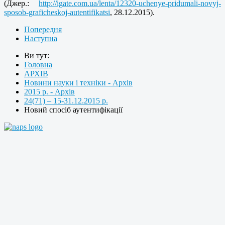
(Джер.:
http://igate.com.ua/lenta/12320-uchenye-pridumali-novyj-
sposob-graficheskoj-autentifikatsi
, 28.12.2015).
Попередня
Наступна
Ви тут:
Головна
АРХІВ
Новини науки і техніки - Архів
2015 р. - Архів
24(71) – 15-31.12.2015 р.
Новий спосіб аутентифікації