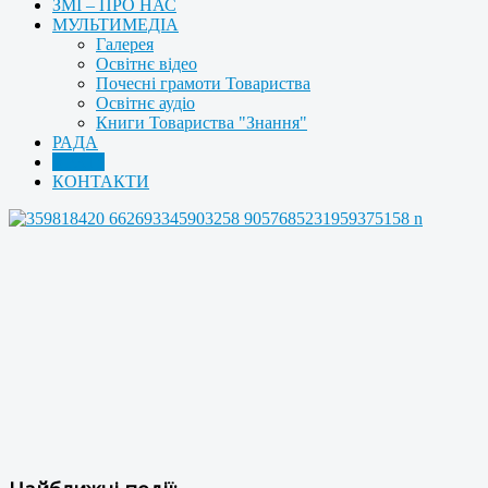
ЗМІ – ПРО НАС
МУЛЬТИМЕДІА
Галерея
Освітнє відео
Почесні грамоти Товариства
Освітнє аудіо
Книги Товариства "Знання"
РАДА
АРХІВ
КОНТАКТИ