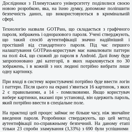
Дослідники з Плимутського університету поділилися своєю
новою розробкою, яка, на їхню думку, допоможе поліпшити
безпечність даних, що використовуються в кримінальній
сфері.
Технологію назвали GOTPass, що складається з графічного
пароля, зображень і одноразового пароля. Учені стверджують,
що такий спосіб аутентифікації значно надійніший і
простіший від стандартного пароля. Під час першого
налаштування GOTPass-користувач має намалювати паттерн
на полі 4х4, що схожий до пароля в Android. Далі йому буде
запропоновано дві категорії, в яких нараховується по 30
зображень, і в кожній з них людині потрібно вибрати лише
одну картинку.
При вході в систему користувачеві потрібно буде ввести логін
і паттерн. Після цього на екрані з’явиться 16 картинок, з яких
2 є правильними, а 14 - помилковими. Якщо користувач
вибере картинки, вказані при установці, він одержить пароль,
який потрібно ввести в спеціальне поле.
На практиці цей процес займає не більше часу, ніж звичайне
введення пароля. Розробники стверджують, що цей метод
аутентифікації по-справжньому безпечний. На даному етапі
тільки 23 спроби зламування (3,33%) з 690 були успішними