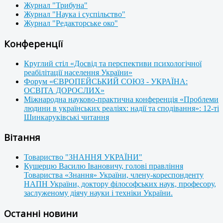
Журнал "Трибуна"
Журнал "Наука і суспільство"
Журнал "Редакторське око"
Конференції
Круглий стіл «Досвід та перспективи психологічної
реабілітації населення України»
Форум «ЄВРОПЕЙСЬКИЙ СОЮЗ - УКРАЇНА:
ОСВІТА ДОРОСЛИХ»
Міжнародна науково-практична конференція «Проблеми
людини в українських реаліях: надії та сподівання»: 12-ті
Шинкаруківські читання
Вітання
Товариство "ЗНАННЯ УКРАЇНИ"
Кушерцю Василю Івановичу, голові правління
Товариства «Знання» України, члену-кореспонденту
НАПН України, доктору філософських наук, професору,
заслуженому діячу науки і техніки України.
Останні новини