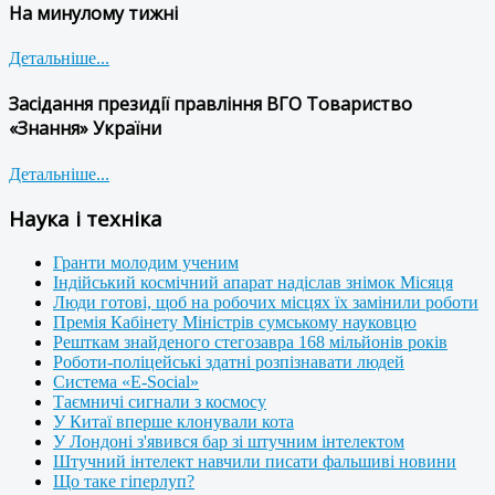
На минулому тижні
Детальніше...
Засідання президії правління ВГО Товариство
«Знання» України
Детальніше...
Наука і техніка
Гранти молодим ученим
Індійський космічний апарат надіслав знімок Місяця
Люди готові, щоб на робочих місцях їх замінили роботи
Премія Кабінету Міністрів сумському науковцю
Решткам знайденого стегозавра 168 мільйонів років
Роботи-поліцейські здатні розпізнавати людей
Система «E-Social»
Таємничі сигнали з космосу
У Китаї вперше клонували кота
У Лондоні з'явився бар зі штучним інтелектом
Штучний інтелект навчили писати фальшиві новини
Що таке гіперлуп?