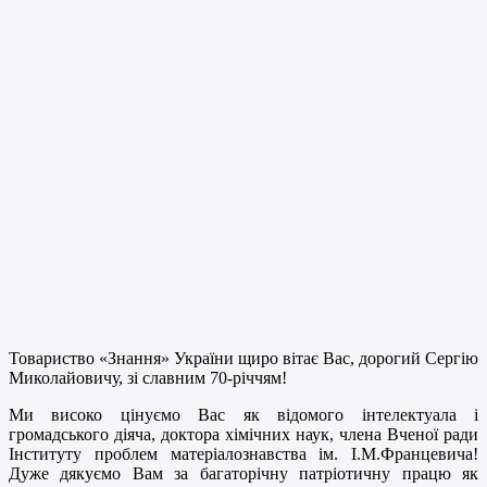
Товариство «Знання» України щиро вітає Вас, дорогий Сергію
Миколайовичу, зі славним 70-річчям!
Ми високо цінуємо Вас як відомого інтелектуала і
громадського діяча, доктора хімічних наук, члена Вченої ради
Інституту проблем матеріалознавства ім. І.М.Францевича!
Дуже дякуємо Вам за багаторічну патріотичну працю як