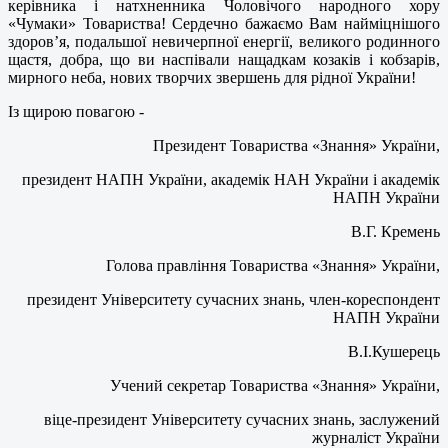
керівника і натхненника Чоловічого народного хору
«Чумаки» Товариства! Сердечно бажаємо Вам найміцнішого
здоров’я, подальшої невичерпної енергії, великого родинного
щастя, добра, що ви наспівали нащадкам козаків і кобзарів,
мирного неба, нових творчих звершень для рідної України!
Із щирою повагою -
Президент Товариства «Знання» України,
президент НАПН України, академік НАН України і академік
НАПН України
В.Г. Кремень
Голова правління Товариства «Знання» України,
президент Університету сучасних знань, член-кореспондент
НАПН України
В.І.Кушерець
Учений секретар Товариства «Знання» України,
віце-президент Університету сучасних знань, заслужений
журналіст України