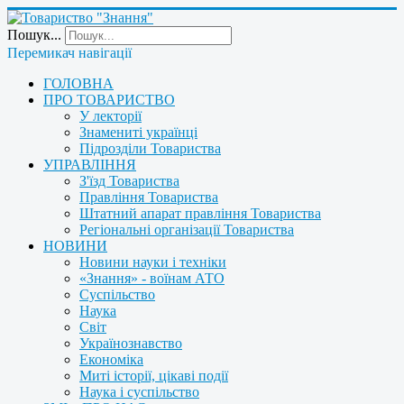
Пошук...
Перемикач навігації
ГОЛОВНА
ПРО ТОВАРИСТВО
У лекторії
Знамениті українці
Підрозділи Товариства
УПРАВЛІННЯ
З'їзд Товариства
Правління Товариства
Штатний апарат правління Товариства
Регіональні організації Товариства
НОВИНИ
Новини науки і техніки
«Знання» - воїнам АТО
Суспільство
Наука
Світ
Українознавство
Економіка
Миті історії, цікаві події
Наука і суспільство