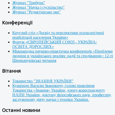
Журнал "Трибуна"
Журнал "Наука і суспільство"
Журнал "Редакторське око"
Конференції
Круглий стіл «Досвід та перспективи психологічної
реабілітації населення України»
Форум «ЄВРОПЕЙСЬКИЙ СОЮЗ - УКРАЇНА:
ОСВІТА ДОРОСЛИХ»
Міжнародна науково-практична конференція «Проблеми
людини в українських реаліях: надії та сподівання»: 12-ті
Шинкаруківські читання
Вітання
Товариство "ЗНАННЯ УКРАЇНИ"
Кушерцю Василю Івановичу, голові правління
Товариства «Знання» України, члену-кореспонденту
НАПН України, доктору філософських наук, професору,
заслуженому діячу науки і техніки України.
Останні новини