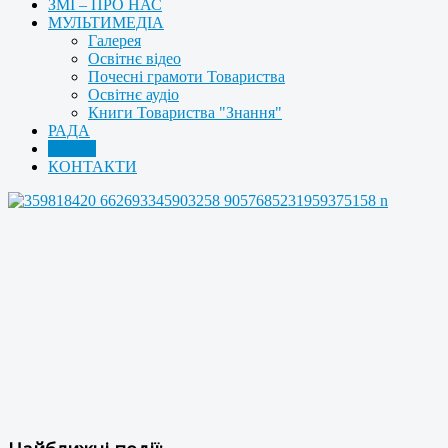
ЗМІ – ПРО НАС
МУЛЬТИМЕДІА
Галерея
Освітнє відео
Почесні грамоти Товариства
Освітнє аудіо
Книги Товариства "Знання"
РАДА
АРХІВ
КОНТАКТИ