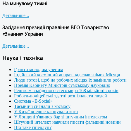
На минулому тижні
Детальніше...
Засідання президії правління ВГО Товариство
«Знання» України
Детальніше...
Наука і техніка
Гранти молодим ученим
Індійський космічний апарат надіслав знімок Місяця
Люди готові, щоб на робочих місцях їх замінили роботи
Премія Кабінету Міністрів сумському науковцю
Решткам знайденого стегозавра 168 мільйонів років
Роботи-поліцейські здатні розпізнавати людей
Система «E-Social»
Таємничі сигнали з космосу
У Китаї вперше клонували кота
У Лондоні з'явився бар зі штучним інтелектом
Штучний інтелект навчили писати фальшиві новини
Що таке гіперлуп?