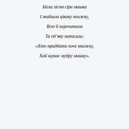
Бігла лісом сіра мишка
І знайшла цікаву книжку,
Всю її перечитала
Та об’яву написала:
«Хто придбати хоче книжку,
Хай шукає мудру мишку».