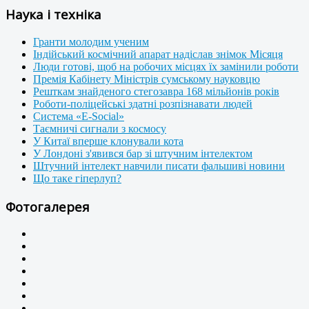
Наука і техніка
Гранти молодим ученим
Індійський космічний апарат надіслав знімок Місяця
Люди готові, щоб на робочих місцях їх замінили роботи
Премія Кабінету Міністрів сумському науковцю
Решткам знайденого стегозавра 168 мільйонів років
Роботи-поліцейські здатні розпізнавати людей
Система «E-Social»
Таємничі сигнали з космосу
У Китаї вперше клонували кота
У Лондоні з'явився бар зі штучним інтелектом
Штучний інтелект навчили писати фальшиві новини
Що таке гіперлуп?
Фотогалерея