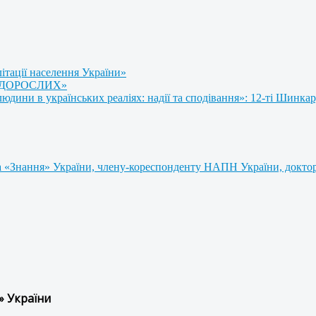
літації населення України»
 ДОРОСЛИХ»
ини в українських реаліях: надії та сподівання»: 12-ті Шинкар
 «Знання» України, члену-кореспонденту НАПН України, доктору
» України