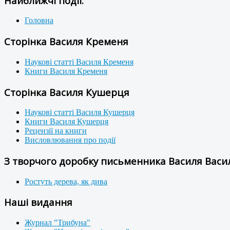
Найближчі події:
Головна
Сторінка Василя Кременя
Наукові статті Василя Кременя
Книги Василя Кременя
Сторінка Василя Кушерця
Наукові статті Василя Кушерця
Книги Василя Кушерця
Рецензії на книги
Висловлювання про події
З творчого доробку письменника Василя Васил
Ростуть дерева, як дива
Наші видання
Журнал "Трибуна"