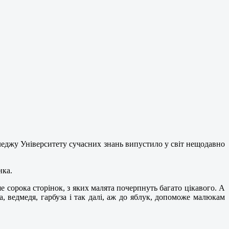
леджу Університету сучасних знань випустило у світ нещодавно
нка.
ше сорока сторінок, з яких малята почерпнуть багато цікавого. А
, ведмедя, гарбуза і так далі, аж до яблук, допоможе малюкам