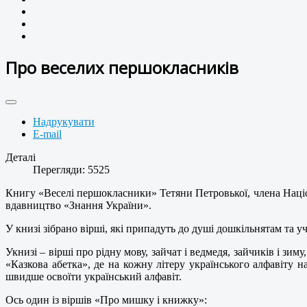
Про веселих першокласників
Надрукувати
E-mail
Деталі
Перегляди: 5525
Книгу «Веселі першокласники» Тетяни Петровької, члена Націо
вдавництво «Знання України».
У книзі зібрано вірші, які припадуть до душі дошкільнятам т
Укнизі – вірші про рідну мову, зайчат і ведмедя, зайчиків і зи
«Казкова абетка», де на кожну літеру українського алфавіту 
швидше освоїти український алфавіт.
Ось один із віршів «Про мишку і книжку»: