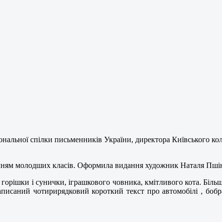
нальної спілки письменників України, директора Київського ко
а учням молодших класів. Оформила видання художник Наталя Пші
му, горішки і сунички, іграшкового човника, кмітливого кота. Біль
написаний чотирирядковий короткий текст про автомобілі , бобра