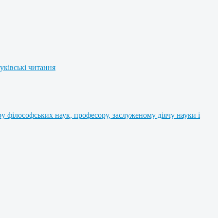
уківські читання
 філософських наук, професору, заслуженому діячу науки і