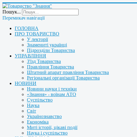
Пошук...
Перемикач навігації
ГОЛОВНА
ПРО ТОВАРИСТВО
У лекторії
Знамениті українці
Підрозділи Товариства
УПРАВЛІННЯ
З'їзд Товариства
Правління Товариства
Штатний апарат правління Товариства
Регіональні організації Товариства
НОВИНИ
Новини науки і техніки
«Знання» - воїнам АТО
Суспільство
Наука
Світ
Українознавство
Економіка
Миті історії, цікаві події
Наука і суспільство