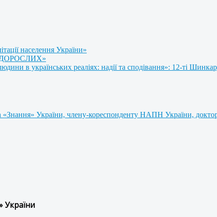
літації населення України»
 ДОРОСЛИХ»
ини в українських реаліях: надії та сподівання»: 12-ті Шинкар
 «Знання» України, члену-кореспонденту НАПН України, доктору
» України