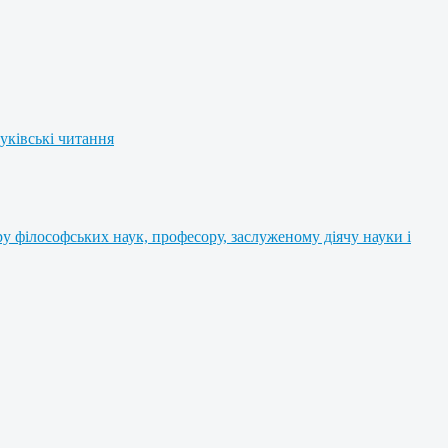
уківські читання
 філософських наук, професору, заслуженому діячу науки і