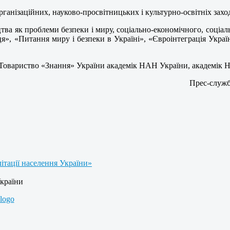
анізаційних, науково-просвітницьких і культурно-освітніх заході
тва як проблеми безпеки і миру, соціально-економічного, соціал
я», «Питання миру і безпеки в Україні», «Євроінтеграція Україн
ції Товариство «Знання» України академік НАН України, академі
Прес-служб
літації населення України»
України