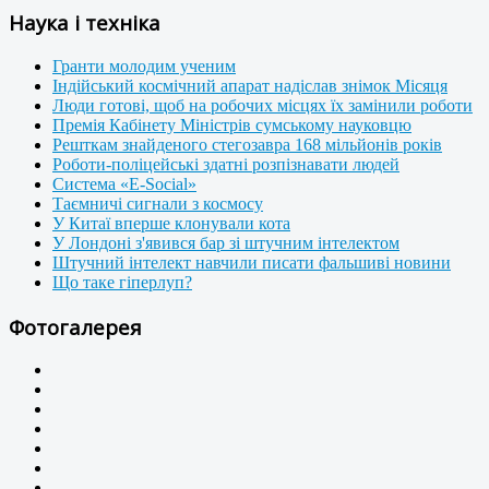
Наука і техніка
Гранти молодим ученим
Індійський космічний апарат надіслав знімок Місяця
Люди готові, щоб на робочих місцях їх замінили роботи
Премія Кабінету Міністрів сумському науковцю
Решткам знайденого стегозавра 168 мільйонів років
Роботи-поліцейські здатні розпізнавати людей
Система «E-Social»
Таємничі сигнали з космосу
У Китаї вперше клонували кота
У Лондоні з'явився бар зі штучним інтелектом
Штучний інтелект навчили писати фальшиві новини
Що таке гіперлуп?
Фотогалерея