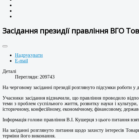
Засідання президії правління ВГО То
Надрукувати
E-mail
Деталі
Перегляди: 209743
На черговому засіданні президії розглянуто підсумки роботи у 
Учасники засідання відзначили, що правління проводило відпов
теми з проблем суспільного життя, розвитку науки і культури
історичному, конфесійному, економічному, фінансовому, держа
Інформація голови правління В.І. Кушерця з цього питання взята
На засіданні розглянуто питання щодо захисту інтересів Това
терміни його виконання.