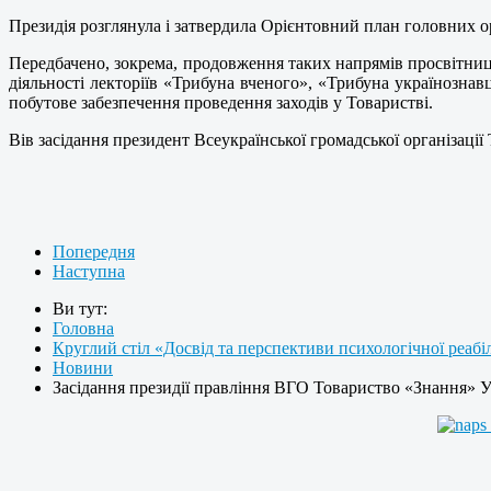
Президія розглянула і затвердила Орієнтовний план головних орг
Передбачено, зокрема, продовження таких напрямів просвітниц
діяльності лекторіїв «Трибуна вченого», «Трибуна українознавц
побутове забезпечення проведення заходів у Товаристві.
Вів засідання президент Всеукраїнської громадської організа
Попередня
Наступна
Ви тут:
Головна
Круглий стіл «Досвід та перспективи психологічної реабі
Новини
Засідання президії правління ВГО Товариство «Знання» 