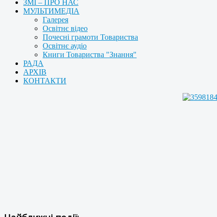
ЗМІ – ПРО НАС
МУЛЬТИМЕДІА
Галерея
Освітнє відео
Почесні грамоти Товариства
Освітнє аудіо
Книги Товариства "Знання"
РАДА
АРХІВ
КОНТАКТИ