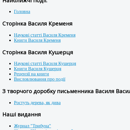
Найближчі події:
Головна
Сторінка Василя Кременя
Наукові статті Василя Кременя
Книги Василя Кременя
Сторінка Василя Кушерця
Наукові статті Василя Кушерця
Книги Василя Кушерця
Рецензії на книги
Висловлювання про події
З творчого доробку письменника Василя Васил
Ростуть дерева, як дива
Наші видання
Журнал "Трибуна"