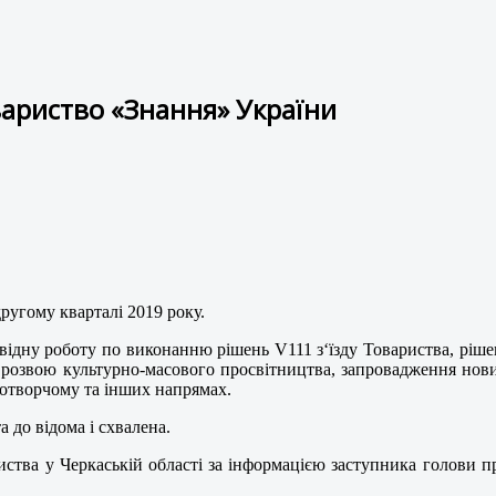
вариство «Знання» України
другому кварталі 2019 року.
ідну роботу по виконанню рішень V111 з‘їзду Товариства, рішень
, розвою культурно-масового просвітництва, запровадження нов
вотворчому та інших напрямах.
 до відома і схвалена.
риства у Черкаській області за інформацією заступника голови п