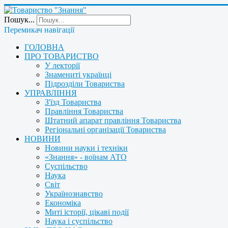
Пошук...
Перемикач навігації
ГОЛОВНА
ПРО ТОВАРИСТВО
У лекторії
Знамениті українці
Підрозділи Товариства
УПРАВЛІННЯ
З'їзд Товариства
Правління Товариства
Штатний апарат правління Товариства
Регіональні організації Товариства
НОВИНИ
Новини науки і техніки
«Знання» - воїнам АТО
Суспільство
Наука
Світ
Українознавство
Економіка
Миті історії, цікаві події
Наука і суспільство