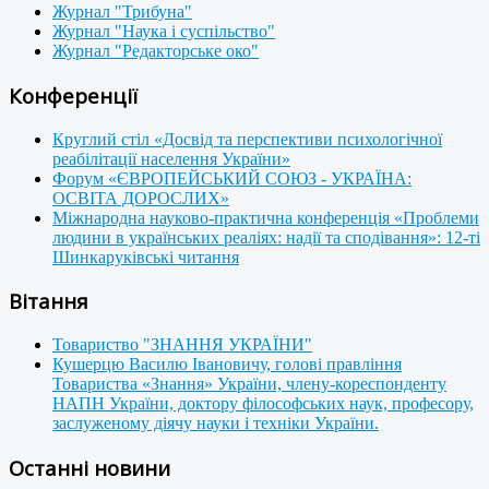
Журнал "Трибуна"
Журнал "Наука і суспільство"
Журнал "Редакторське око"
Конференції
Круглий стіл «Досвід та перспективи психологічної
реабілітації населення України»
Форум «ЄВРОПЕЙСЬКИЙ СОЮЗ - УКРАЇНА:
ОСВІТА ДОРОСЛИХ»
Міжнародна науково-практична конференція «Проблеми
людини в українських реаліях: надії та сподівання»: 12-ті
Шинкаруківські читання
Вітання
Товариство "ЗНАННЯ УКРАЇНИ"
Кушерцю Василю Івановичу, голові правління
Товариства «Знання» України, члену-кореспонденту
НАПН України, доктору філософських наук, професору,
заслуженому діячу науки і техніки України.
Останні новини