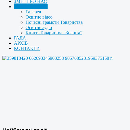
ЗМІ – ПРО НАС
МУЛЬТИМЕДІА
Галерея
Освітнє відео
Почесні грамоти Товариства
Освітнє аудіо
Книги Товариства "Знання"
РАДА
АРХІВ
КОНТАКТИ