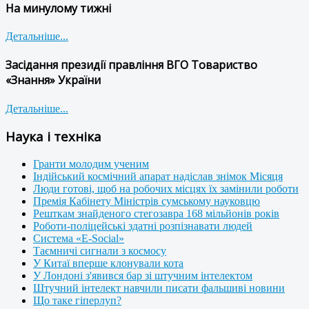
На минулому тижні
Детальніше...
Засідання президії правління ВГО Товариство
«Знання» України
Детальніше...
Наука і техніка
Гранти молодим ученим
Індійський космічний апарат надіслав знімок Місяця
Люди готові, щоб на робочих місцях їх замінили роботи
Премія Кабінету Міністрів сумському науковцю
Решткам знайденого стегозавра 168 мільйонів років
Роботи-поліцейські здатні розпізнавати людей
Система «E-Social»
Таємничі сигнали з космосу
У Китаї вперше клонували кота
У Лондоні з'явився бар зі штучним інтелектом
Штучний інтелект навчили писати фальшиві новини
Що таке гіперлуп?