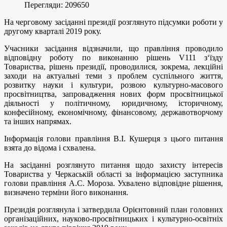
Перегляди: 209650
На черговому засіданні президії розглянуто підсумки роботи у
другому кварталі 2019 року.
Учасники засідання відзначили, що правління проводило
відповідну роботу по виконанню рішень V111 з‘їзду
Товариства, рішень президії, проводилися, зокрема, лекційні
заходи на актуальні теми з проблем суспільного життя,
розвитку науки і культури, розвою культурно-масового
просвітництва, запровадження нових форм просвітницької
діяльності у політичному, юридичному, історичному,
конфесійному, економічному, фінансовому, державотворчому
та інших напрямах.
Інформація голови правління В.І. Кушерця з цього питання
взята до відома і схвалена.
На засіданні розглянуто питання щодо захисту інтересів
Товариства у Черкаській області за інформацією заступника
голови правління А.С. Мороза. Ухвалено відповідне рішення,
визначено терміни його виконання.
Президія розглянула і затвердила Орієнтовний план головних
організаційних, науково-просвітницьких і культурно-освітніх