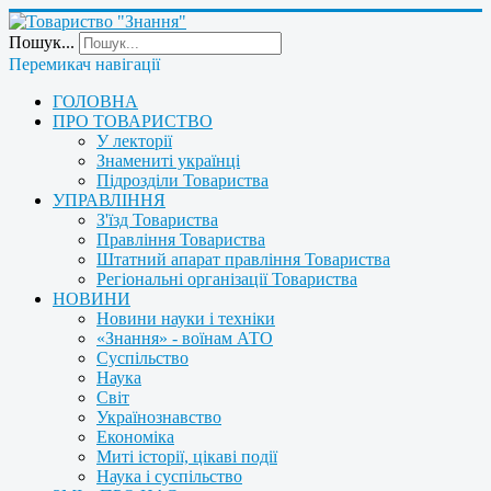
Пошук...
Перемикач навігації
ГОЛОВНА
ПРО ТОВАРИСТВО
У лекторії
Знамениті українці
Підрозділи Товариства
УПРАВЛІННЯ
З'їзд Товариства
Правління Товариства
Штатний апарат правління Товариства
Регіональні організації Товариства
НОВИНИ
Новини науки і техніки
«Знання» - воїнам АТО
Суспільство
Наука
Світ
Українознавство
Економіка
Миті історії, цікаві події
Наука і суспільство