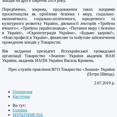
заходів на друге півріччя 2019 року.
Передбачено, зокрема, продовження таких напрямів
просвітництва як проблеми безпеки і миру, соціально-
економічного, соціально-політичного, юридичного та
культурного розвитку України, діяльності лекторіїв «Трибуна
вченого», «Трибуна українознавця», «Питання миру і безпеки
в Україні», «Євроінтеграція України», «Будьмо здорові!»,
«Нові професії в Україні», фінансове та побутове забезпечення
проведення заходів у Товаристві.
Вів засідання президент Всеукраїнської громадської
організації Товариство «Знання» України академік НАН
України, академік НАПН України Василь Кремень.
Прес-служба правління ВГО Товариство «Знання» України
(Петро Швець).
2.07.2019 р.
Попередня
Наступна
Ви тут:
Головна
МУЛЬТИМЕДІА