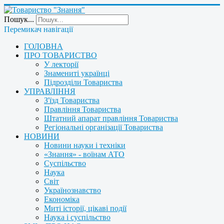
Пошук...
Перемикач навігації
ГОЛОВНА
ПРО ТОВАРИСТВО
У лекторії
Знамениті українці
Підрозділи Товариства
УПРАВЛІННЯ
З'їзд Товариства
Правління Товариства
Штатний апарат правління Товариства
Регіональні організації Товариства
НОВИНИ
Новини науки і техніки
«Знання» - воїнам АТО
Суспільство
Наука
Світ
Українознавство
Економіка
Миті історії, цікаві події
Наука і суспільство