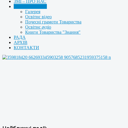
ЗМІ – ПРО НАС
МУЛЬТИМЕДІА
Галерея
Освітнє відео
Почесні грамоти Товариства
Освітнє аудіо
Книги Товариства "Знання"
РАДА
АРХІВ
КОНТАКТИ