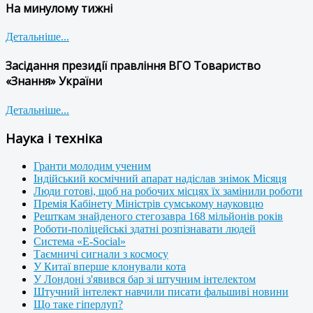
На минулому тижні
Детальніше...
Засідання президії правління ВГО Товариство
«Знання» України
Детальніше...
Наука і техніка
Гранти молодим ученим
Індійський космічний апарат надіслав знімок Місяця
Люди готові, щоб на робочих місцях їх замінили роботи
Премія Кабінету Міністрів сумському науковцю
Решткам знайденого стегозавра 168 мільйонів років
Роботи-поліцейські здатні розпізнавати людей
Система «E-Social»
Таємничі сигнали з космосу
У Китаї вперше клонували кота
У Лондоні з'явився бар зі штучним інтелектом
Штучний інтелект навчили писати фальшиві новини
Що таке гіперлуп?