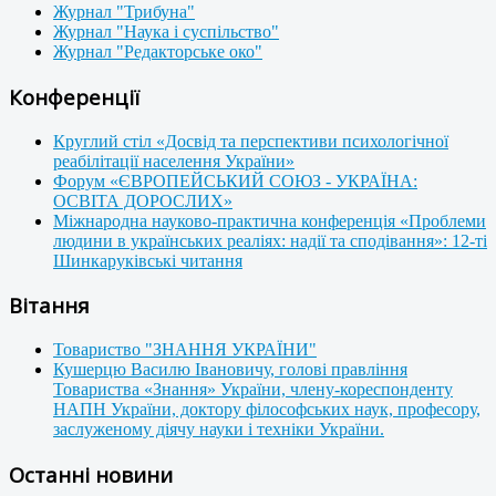
Журнал "Трибуна"
Журнал "Наука і суспільство"
Журнал "Редакторське око"
Конференції
Круглий стіл «Досвід та перспективи психологічної
реабілітації населення України»
Форум «ЄВРОПЕЙСЬКИЙ СОЮЗ - УКРАЇНА:
ОСВІТА ДОРОСЛИХ»
Міжнародна науково-практична конференція «Проблеми
людини в українських реаліях: надії та сподівання»: 12-ті
Шинкаруківські читання
Вітання
Товариство "ЗНАННЯ УКРАЇНИ"
Кушерцю Василю Івановичу, голові правління
Товариства «Знання» України, члену-кореспонденту
НАПН України, доктору філософських наук, професору,
заслуженому діячу науки і техніки України.
Останні новини