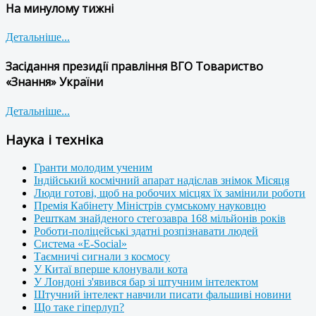
На минулому тижні
Детальніше...
Засідання президії правління ВГО Товариство
«Знання» України
Детальніше...
Наука і техніка
Гранти молодим ученим
Індійський космічний апарат надіслав знімок Місяця
Люди готові, щоб на робочих місцях їх замінили роботи
Премія Кабінету Міністрів сумському науковцю
Решткам знайденого стегозавра 168 мільйонів років
Роботи-поліцейські здатні розпізнавати людей
Система «E-Social»
Таємничі сигнали з космосу
У Китаї вперше клонували кота
У Лондоні з'явився бар зі штучним інтелектом
Штучний інтелект навчили писати фальшиві новини
Що таке гіперлуп?