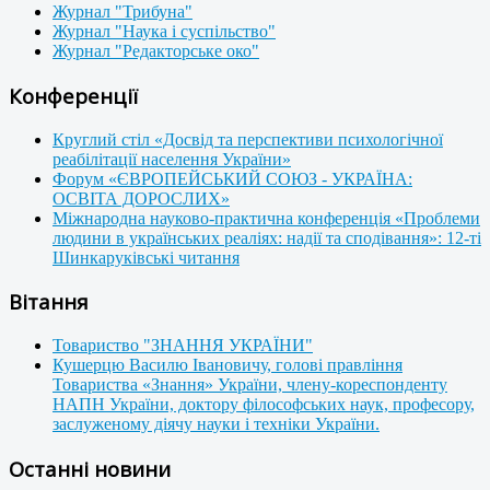
Журнал "Трибуна"
Журнал "Наука і суспільство"
Журнал "Редакторське око"
Конференції
Круглий стіл «Досвід та перспективи психологічної
реабілітації населення України»
Форум «ЄВРОПЕЙСЬКИЙ СОЮЗ - УКРАЇНА:
ОСВІТА ДОРОСЛИХ»
Міжнародна науково-практична конференція «Проблеми
людини в українських реаліях: надії та сподівання»: 12-ті
Шинкаруківські читання
Вітання
Товариство "ЗНАННЯ УКРАЇНИ"
Кушерцю Василю Івановичу, голові правління
Товариства «Знання» України, члену-кореспонденту
НАПН України, доктору філософських наук, професору,
заслуженому діячу науки і техніки України.
Останні новини