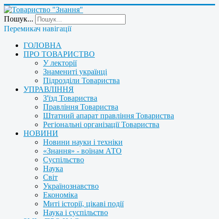
Пошук...
Перемикач навігації
ГОЛОВНА
ПРО ТОВАРИСТВО
У лекторії
Знамениті українці
Підрозділи Товариства
УПРАВЛІННЯ
З'їзд Товариства
Правління Товариства
Штатний апарат правління Товариства
Регіональні організації Товариства
НОВИНИ
Новини науки і техніки
«Знання» - воїнам АТО
Суспільство
Наука
Світ
Українознавство
Економіка
Миті історії, цікаві події
Наука і суспільство