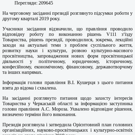
Перегляди: 209645
На черговому засіданні президії розглянуто підсумки роботи у
другому кварталі 2019 року.
Учасники засідання відзначили, що правління проводило
відповідну роботу по виконанню рішень V111 з‘їзду
Товариства, рішень президії, проводилися, зокрема, лекційні
заходи на актуальні теми з проблем суспільного життя,
розвитку науки і культури, розвою культурно-масового
просвітництва, запровадження нових форм просвітницької
діяльності у політичному, юридичному, історичному,
конфесійному, економічному, фінансовому, державотворчому
та інших напрямах.
Інформація голови правління В.І. Кушерця з цього питання
взята до відома і схвалена.
На засіданні розглянуто питання щодо захисту інтересів
Товариства у Черкаській області за інформацією заступника
голови правління А.С. Мороза. Ухвалено відповідне рішення,
визначено терміни його виконання.
Президія розглянула і затвердила Орієнтовний план головних
організаційних, науково-просвітницьких і культурно-освітніх