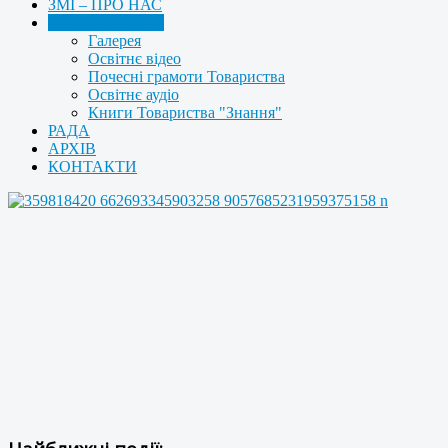
ЗМІ – ПРО НАС
МУЛЬТИМЕДІА
Галерея
Освітнє відео
Почесні грамоти Товариства
Освітнє аудіо
Книги Товариства "Знання"
РАДА
АРХІВ
КОНТАКТИ