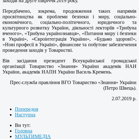
заходів на друге півріччя 2019 року.
Передбачено, зокрема, продовження таких напрямів
просвітництва як проблеми безпеки і миру, соціально-
економічного, соціально-політичного, юридичного та
культурного розвитку України, діяльності лекторіїв «Трибуна
вченого», «Трибуна українознавця», «Питання миру і безпеки
в Україні», «Євроінтеграція України», «Будьмо здорові!»,
«Нові професії в Україні», фінансове та побутове забезпечення
проведення заходів у Товаристві.
Вів засідання президент Всеукраїнської громадської
організації Товариство «Знання» України академік НАН
України, академік НАПН України Василь Кремень.
Прес-служба правління ВГО Товариство «Знання» України
(Петро Швець).
2.07.2019 р.
Попередня
Наступна
Ви тут:
Головна
МУЛЬТИМЕДІА