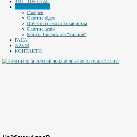
ЗМІ – ПРО НАС
МУЛЬТИМЕДІА
Галерея
Освітнє відео
Почесні грамоти Товариства
Освітнє аудіо
Книги Товариства "Знання"
РАДА
АРХІВ
КОНТАКТИ