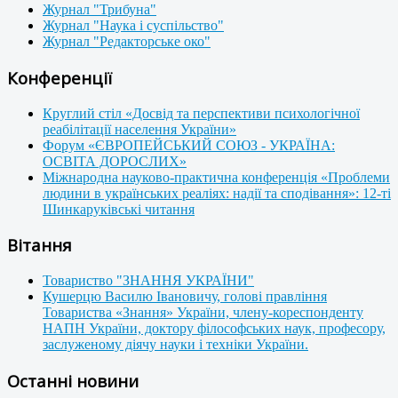
Журнал "Трибуна"
Журнал "Наука і суспільство"
Журнал "Редакторське око"
Конференції
Круглий стіл «Досвід та перспективи психологічної
реабілітації населення України»
Форум «ЄВРОПЕЙСЬКИЙ СОЮЗ - УКРАЇНА:
ОСВІТА ДОРОСЛИХ»
Міжнародна науково-практична конференція «Проблеми
людини в українських реаліях: надії та сподівання»: 12-ті
Шинкаруківські читання
Вітання
Товариство "ЗНАННЯ УКРАЇНИ"
Кушерцю Василю Івановичу, голові правління
Товариства «Знання» України, члену-кореспонденту
НАПН України, доктору філософських наук, професору,
заслуженому діячу науки і техніки України.
Останні новини