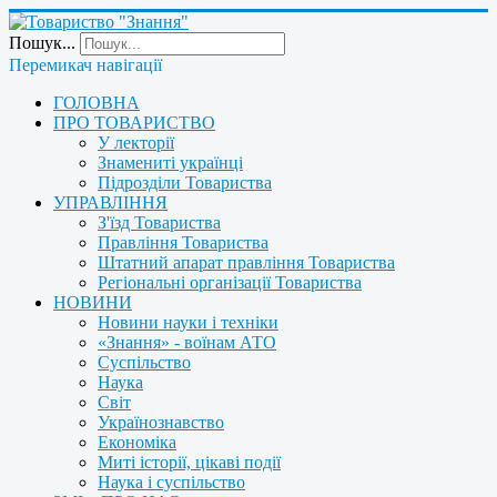
Пошук...
Перемикач навігації
ГОЛОВНА
ПРО ТОВАРИСТВО
У лекторії
Знамениті українці
Підрозділи Товариства
УПРАВЛІННЯ
З'їзд Товариства
Правління Товариства
Штатний апарат правління Товариства
Регіональні організації Товариства
НОВИНИ
Новини науки і техніки
«Знання» - воїнам АТО
Суспільство
Наука
Світ
Українознавство
Економіка
Миті історії, цікаві події
Наука і суспільство