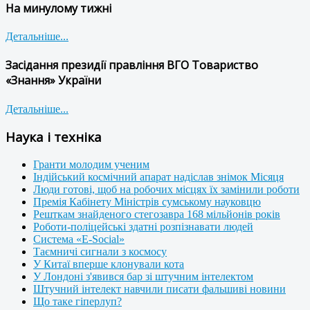
На минулому тижні
Детальніше...
Засідання президії правління ВГО Товариство
«Знання» України
Детальніше...
Наука і техніка
Гранти молодим ученим
Індійський космічний апарат надіслав знімок Місяця
Люди готові, щоб на робочих місцях їх замінили роботи
Премія Кабінету Міністрів сумському науковцю
Решткам знайденого стегозавра 168 мільйонів років
Роботи-поліцейські здатні розпізнавати людей
Система «E-Social»
Таємничі сигнали з космосу
У Китаї вперше клонували кота
У Лондоні з'явився бар зі штучним інтелектом
Штучний інтелект навчили писати фальшиві новини
Що таке гіперлуп?