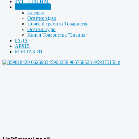
ЗМІ – ПРО НАС
МУЛЬТИМЕДІА
Галерея
Освітнє відео
Почесні грамоти Товариства
Освітнє аудіо
Книги Товариства "Знання"
РАДА
АРХІВ
КОНТАКТИ