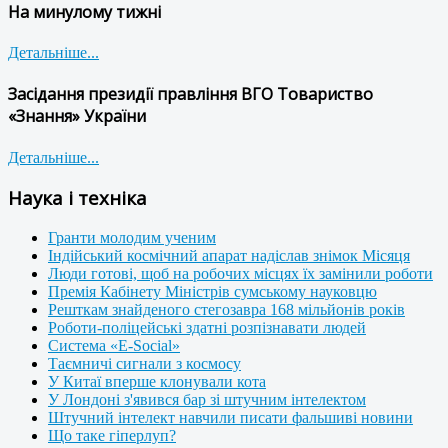
На минулому тижні
Детальніше...
Засідання президії правління ВГО Товариство
«Знання» України
Детальніше...
Наука і техніка
Гранти молодим ученим
Індійський космічний апарат надіслав знімок Місяця
Люди готові, щоб на робочих місцях їх замінили роботи
Премія Кабінету Міністрів сумському науковцю
Решткам знайденого стегозавра 168 мільйонів років
Роботи-поліцейські здатні розпізнавати людей
Система «E-Social»
Таємничі сигнали з космосу
У Китаї вперше клонували кота
У Лондоні з'явився бар зі штучним інтелектом
Штучний інтелект навчили писати фальшиві новини
Що таке гіперлуп?