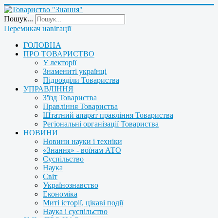
Пошук...
Перемикач навігації
ГОЛОВНА
ПРО ТОВАРИСТВО
У лекторії
Знамениті українці
Підрозділи Товариства
УПРАВЛІННЯ
З'їзд Товариства
Правління Товариства
Штатний апарат правління Товариства
Регіональні організації Товариства
НОВИНИ
Новини науки і техніки
«Знання» - воїнам АТО
Суспільство
Наука
Світ
Українознавство
Економіка
Миті історії, цікаві події
Наука і суспільство