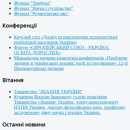
Журнал "Трибуна"
Журнал "Наука і суспільство"
Журнал "Редакторське око"
Конференції
Круглий стіл «Досвід та перспективи психологічної
реабілітації населення України»
Форум «ЄВРОПЕЙСЬКИЙ СОЮЗ - УКРАЇНА:
ОСВІТА ДОРОСЛИХ»
Міжнародна науково-практична конференція «Проблеми
людини в українських реаліях: надії та сподівання»: 12-ті
Шинкаруківські читання
Вітання
Товариство "ЗНАННЯ УКРАЇНИ"
Кушерцю Василю Івановичу, голові правління
Товариства «Знання» України, члену-кореспонденту
НАПН України, доктору філософських наук, професору,
заслуженому діячу науки і техніки України.
Останні новини