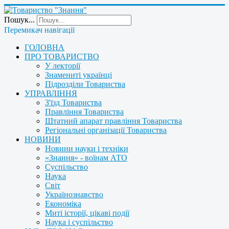
Пошук...
Перемикач навігації
ГОЛОВНА
ПРО ТОВАРИСТВО
У лекторії
Знамениті українці
Підрозділи Товариства
УПРАВЛІННЯ
З'їзд Товариства
Правління Товариства
Штатний апарат правління Товариства
Регіональні організації Товариства
НОВИНИ
Новини науки і техніки
«Знання» - воїнам АТО
Суспільство
Наука
Світ
Українознавство
Економіка
Миті історії, цікаві події
Наука і суспільство