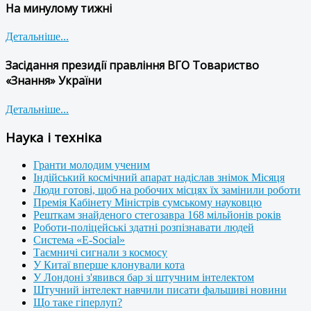
На минулому тижні
Детальніше...
Засідання президії правління ВГО Товариство
«Знання» України
Детальніше...
Наука і техніка
Гранти молодим ученим
Індійський космічний апарат надіслав знімок Місяця
Люди готові, щоб на робочих місцях їх замінили роботи
Премія Кабінету Міністрів сумському науковцю
Решткам знайденого стегозавра 168 мільйонів років
Роботи-поліцейські здатні розпізнавати людей
Система «E-Social»
Таємничі сигнали з космосу
У Китаї вперше клонували кота
У Лондоні з'явився бар зі штучним інтелектом
Штучний інтелект навчили писати фальшиві новини
Що таке гіперлуп?