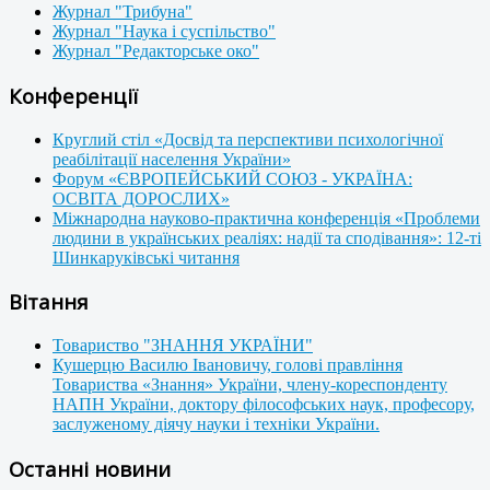
Журнал "Трибуна"
Журнал "Наука і суспільство"
Журнал "Редакторське око"
Конференції
Круглий стіл «Досвід та перспективи психологічної
реабілітації населення України»
Форум «ЄВРОПЕЙСЬКИЙ СОЮЗ - УКРАЇНА:
ОСВІТА ДОРОСЛИХ»
Міжнародна науково-практична конференція «Проблеми
людини в українських реаліях: надії та сподівання»: 12-ті
Шинкаруківські читання
Вітання
Товариство "ЗНАННЯ УКРАЇНИ"
Кушерцю Василю Івановичу, голові правління
Товариства «Знання» України, члену-кореспонденту
НАПН України, доктору філософських наук, професору,
заслуженому діячу науки і техніки України.
Останні новини