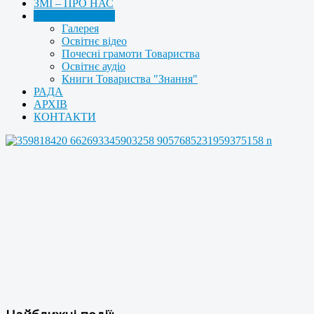
ЗМІ – ПРО НАС
МУЛЬТИМЕДІА
Галерея
Освітнє відео
Почесні грамоти Товариства
Освітнє аудіо
Книги Товариства "Знання"
РАДА
АРХІВ
КОНТАКТИ