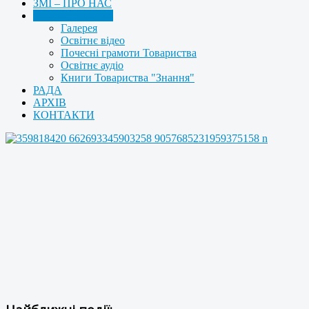
ЗМІ – ПРО НАС
МУЛЬТИМЕДІА
Галерея
Освітнє відео
Почесні грамоти Товариства
Освітнє аудіо
Книги Товариства "Знання"
РАДА
АРХІВ
КОНТАКТИ