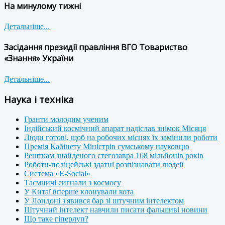
На минулому тижні
Детальніше...
Засідання президії правління ВГО Товариство
«Знання» України
Детальніше...
Наука і техніка
Гранти молодим ученим
Індійський космічний апарат надіслав знімок Місяця
Люди готові, щоб на робочих місцях їх замінили роботи
Премія Кабінету Міністрів сумському науковцю
Решткам знайденого стегозавра 168 мільйонів років
Роботи-поліцейські здатні розпізнавати людей
Система «E-Social»
Таємничі сигнали з космосу
У Китаї вперше клонували кота
У Лондоні з'явився бар зі штучним інтелектом
Штучний інтелект навчили писати фальшиві новини
Що таке гіперлуп?