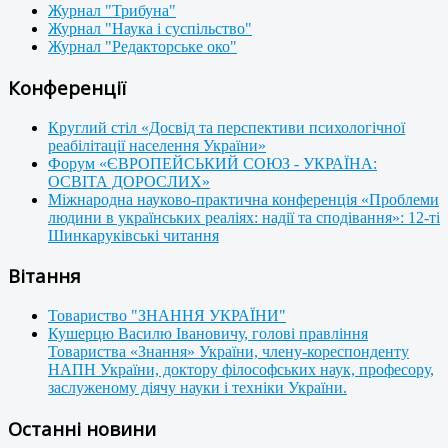
Журнал "Трибуна"
Журнал "Наука і суспільство"
Журнал "Редакторське око"
Конференції
Круглий стіл «Досвід та перспективи психологічної
реабілітації населення України»
Форум «ЄВРОПЕЙСЬКИЙ СОЮЗ - УКРАЇНА:
ОСВІТА ДОРОСЛИХ»
Міжнародна науково-практична конференція «Проблеми
людини в українських реаліях: надії та сподівання»: 12-ті
Шинкаруківські читання
Вітання
Товариство "ЗНАННЯ УКРАЇНИ"
Кушерцю Василю Івановичу, голові правління
Товариства «Знання» України, члену-кореспонденту
НАПН України, доктору філософських наук, професору,
заслуженому діячу науки і техніки України.
Останні новини