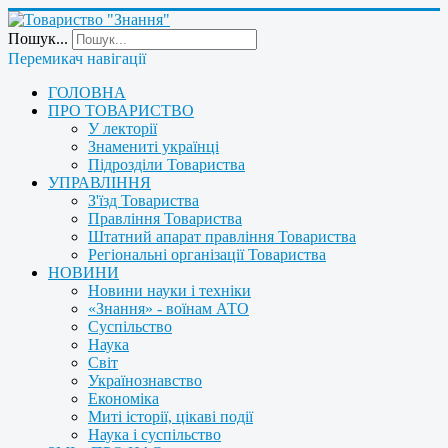
Пошук...
Перемикач навігації
ГОЛОВНА
ПРО ТОВАРИСТВО
У лекторії
Знамениті українці
Підрозділи Товариства
УПРАВЛІННЯ
З'їзд Товариства
Правління Товариства
Штатний апарат правління Товариства
Регіональні організації Товариства
НОВИНИ
Новини науки і техніки
«Знання» - воїнам АТО
Суспільство
Наука
Світ
Українознавство
Економіка
Миті історії, цікаві події
Наука і суспільство