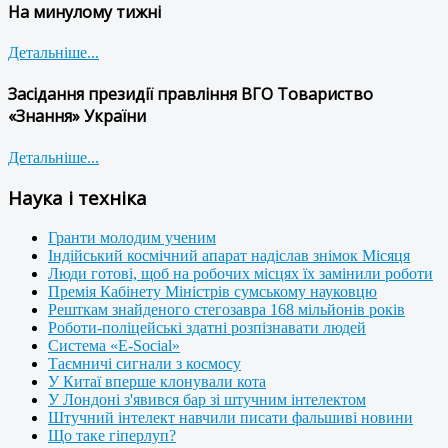
На минулому тижні
Детальніше...
Засідання президії правління ВГО Товариство
«Знання» України
Детальніше...
Наука і техніка
Гранти молодим ученим
Індійський космічний апарат надіслав знімок Місяця
Люди готові, щоб на робочих місцях їх замінили роботи
Премія Кабінету Міністрів сумському науковцю
Решткам знайденого стегозавра 168 мільйонів років
Роботи-поліцейські здатні розпізнавати людей
Система «E-Social»
Таємничі сигнали з космосу
У Китаї вперше клонували кота
У Лондоні з'явився бар зі штучним інтелектом
Штучний інтелект навчили писати фальшиві новини
Що таке гіперлуп?