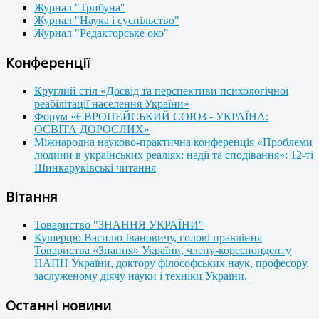
Журнал "Трибуна"
Журнал "Наука і суспільство"
Журнал "Редакторське око"
Конференції
Круглий стіл «Досвід та перспективи психологічної
реабілітації населення України»
Форум «ЄВРОПЕЙСЬКИЙ СОЮЗ - УКРАЇНА:
ОСВІТА ДОРОСЛИХ»
Міжнародна науково-практична конференція «Проблеми
людини в українських реаліях: надії та сподівання»: 12-ті
Шинкаруківські читання
Вітання
Товариство "ЗНАННЯ УКРАЇНИ"
Кушерцю Василю Івановичу, голові правління
Товариства «Знання» України, члену-кореспонденту
НАПН України, доктору філософських наук, професору,
заслуженому діячу науки і техніки України.
Останні новини