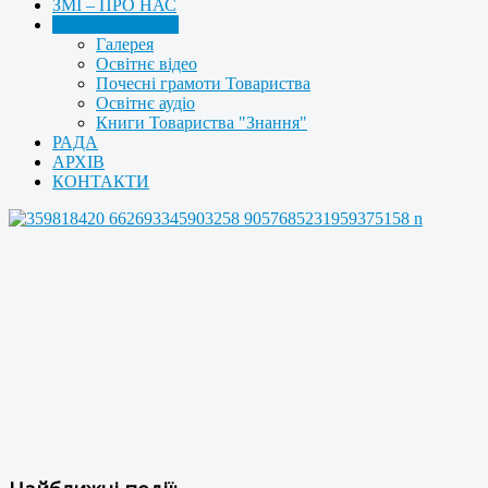
ЗМІ – ПРО НАС
МУЛЬТИМЕДІА
Галерея
Освітнє відео
Почесні грамоти Товариства
Освітнє аудіо
Книги Товариства "Знання"
РАДА
АРХІВ
КОНТАКТИ