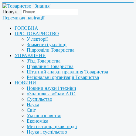
Пошук...
Перемикач навігації
ГОЛОВНА
ПРО ТОВАРИСТВО
У лекторії
Знамениті українці
Підрозділи Товариства
УПРАВЛІННЯ
З'їзд Товариства
Правління Товариства
Штатний апарат правління Товариства
Регіональні організації Товариства
НОВИНИ
Новини науки і техніки
«Знання» - воїнам АТО
Суспільство
Наука
Світ
Українознавство
Економіка
Миті історії, цікаві події
Наука і суспільство