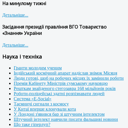
На минулому тижні
Детальніше...
Засідання президії правління ВГО Товариство
«Знання» України
Детальніше...
Наука і техніка
Гранти молодим ученим
Індійський космічний апарат надіслав знімок Місяця
Люди готові, щоб на робочих місцях їх замінили роботи
Премія Кабінету Міністрів сумському науковцю
Решткам знайденого стегозавра 168 мільйонів років
Роботи-поліцейські здатні розпізнавати людей
Система «E-Social»
Таємничі сигнали з космосу
У Китаї вперше клонували кота
У Лондоні з'явився бар зі штучним інтелектом
Штучний інтелект навчили писати фальшиві новини
Що таке гіперлуп?