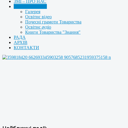
ЗМІ – ПРО НАС
МУЛЬТИМЕДІА
Галерея
Освітнє відео
Почесні грамоти Товариства
Освітнє аудіо
Книги Товариства "Знання"
РАДА
АРХІВ
КОНТАКТИ