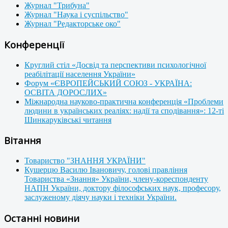
Журнал "Трибуна"
Журнал "Наука і суспільство"
Журнал "Редакторське око"
Конференції
Круглий стіл «Досвід та перспективи психологічної
реабілітації населення України»
Форум «ЄВРОПЕЙСЬКИЙ СОЮЗ - УКРАЇНА:
ОСВІТА ДОРОСЛИХ»
Міжнародна науково-практична конференція «Проблеми
людини в українських реаліях: надії та сподівання»: 12-ті
Шинкаруківські читання
Вітання
Товариство "ЗНАННЯ УКРАЇНИ"
Кушерцю Василю Івановичу, голові правління
Товариства «Знання» України, члену-кореспонденту
НАПН України, доктору філософських наук, професору,
заслуженому діячу науки і техніки України.
Останні новини