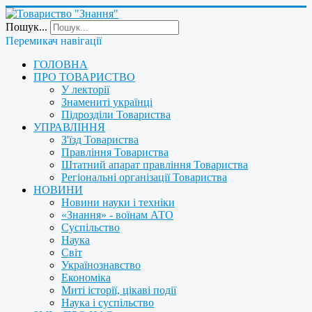
Пошук...
Перемикач навігації
ГОЛОВНА
ПРО ТОВАРИСТВО
У лекторії
Знамениті українці
Підрозділи Товариства
УПРАВЛІННЯ
З'їзд Товариства
Правління Товариства
Штатний апарат правління Товариства
Регіональні організації Товариства
НОВИНИ
Новини науки і техніки
«Знання» - воїнам АТО
Суспільство
Наука
Світ
Українознавство
Економіка
Миті історії, цікаві події
Наука і суспільство