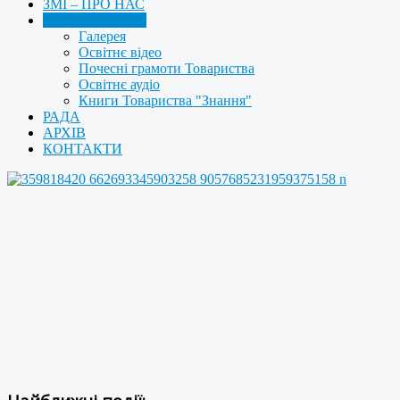
ЗМІ – ПРО НАС
МУЛЬТИМЕДІА
Галерея
Освітнє відео
Почесні грамоти Товариства
Освітнє аудіо
Книги Товариства "Знання"
РАДА
АРХІВ
КОНТАКТИ