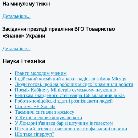
На минулому тижні
Детальніше...
Засідання президії правління ВГО Товариство
«Знання» України
Детальніше...
Наука і техніка
Гранти молодим ученим
Індійський космічний апарат надіслав знімок Місяця
Люди готові, щоб на робочих місцях їх замінили роботи
Премія Кабінету Міністрів сумському науковцю
Решткам знайденого стегозавра 168 мільйонів років
Роботи-поліцейські здатні розпізнавати людей
Система «E-Social»
Таємничі сигнали з космосу
У Китаї вперше клонували кота
У Лондоні з'явився бар зі штучним інтелектом
Штучний інтелект навчили писати фальшиві новини
Що таке гіперлуп?