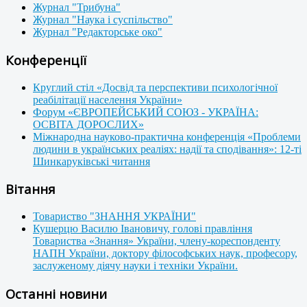
Журнал "Трибуна"
Журнал "Наука і суспільство"
Журнал "Редакторське око"
Конференції
Круглий стіл «Досвід та перспективи психологічної
реабілітації населення України»
Форум «ЄВРОПЕЙСЬКИЙ СОЮЗ - УКРАЇНА:
ОСВІТА ДОРОСЛИХ»
Міжнародна науково-практична конференція «Проблеми
людини в українських реаліях: надії та сподівання»: 12-ті
Шинкаруківські читання
Вітання
Товариство "ЗНАННЯ УКРАЇНИ"
Кушерцю Василю Івановичу, голові правління
Товариства «Знання» України, члену-кореспонденту
НАПН України, доктору філософських наук, професору,
заслуженому діячу науки і техніки України.
Останні новини