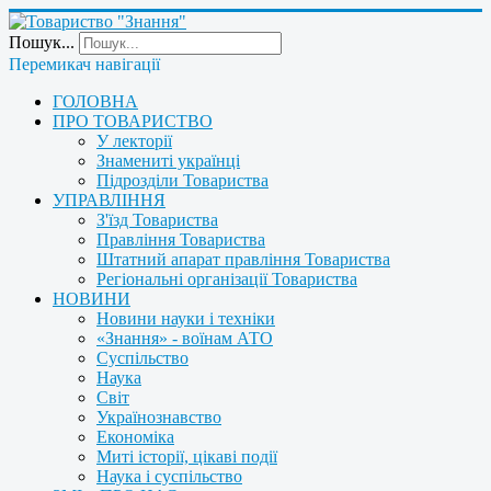
Пошук...
Перемикач навігації
ГОЛОВНА
ПРО ТОВАРИСТВО
У лекторії
Знамениті українці
Підрозділи Товариства
УПРАВЛІННЯ
З'їзд Товариства
Правління Товариства
Штатний апарат правління Товариства
Регіональні організації Товариства
НОВИНИ
Новини науки і техніки
«Знання» - воїнам АТО
Суспільство
Наука
Світ
Українознавство
Економіка
Миті історії, цікаві події
Наука і суспільство