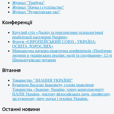
Журнал "Трибуна"
Журнал "Наука і суспільство"
Журнал "Редакторське око"
Конференції
Круглий стіл «Досвід та перспективи психологічної
реабілітації населення України»
Форум «ЄВРОПЕЙСЬКИЙ СОЮЗ - УКРАЇНА:
ОСВІТА ДОРОСЛИХ»
Міжнародна науково-практична конференція «Проблеми
людини в українських реаліях: надії та сподівання»: 12-ті
Шинкаруківські читання
Вітання
Товариство "ЗНАННЯ УКРАЇНИ"
Кушерцю Василю Івановичу, голові правління
Товариства «Знання» України, члену-кореспонденту
НАПН України, доктору філософських наук, професору,
заслуженому діячу науки і техніки України.
Останні новини