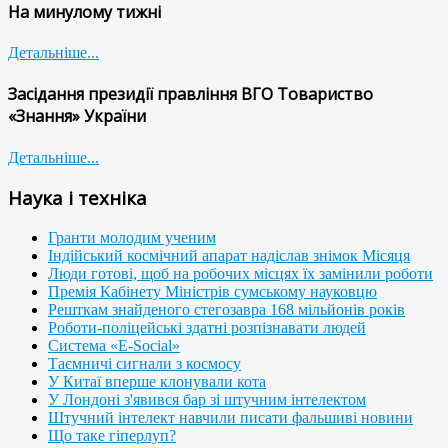
На минулому тижні
Детальніше...
Засідання президії правління ВГО Товариство
«Знання» України
Детальніше...
Наука і техніка
Гранти молодим ученим
Індійський космічний апарат надіслав знімок Місяця
Люди готові, щоб на робочих місцях їх замінили роботи
Премія Кабінету Міністрів сумському науковцю
Решткам знайденого стегозавра 168 мільйонів років
Роботи-поліцейські здатні розпізнавати людей
Система «E-Social»
Таємничі сигнали з космосу
У Китаї вперше клонували кота
У Лондоні з'явився бар зі штучним інтелектом
Штучний інтелект навчили писати фальшиві новини
Що таке гіперлуп?