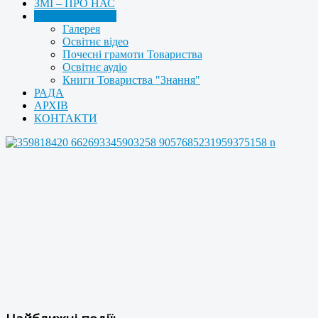
ЗМІ – ПРО НАС
МУЛЬТИМЕДІА
Галерея
Освітнє відео
Почесні грамоти Товариства
Освітнє аудіо
Книги Товариства "Знання"
РАДА
АРХІВ
КОНТАКТИ