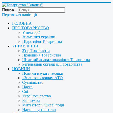
Пошук...
Перемикач навігації
ГОЛОВНА
ПРО ТОВАРИСТВО
У лекторії
Знамениті українці
Підрозділи Товариства
УПРАВЛІННЯ
З'їзд Товариства
Правління Товариства
Штатний апарат правління Товариства
Регіональні організації Товариства
НОВИНИ
Новини науки і техніки
«Знання» - воїнам АТО
Суспільство
Наука
Світ
Українознавство
Економіка
Миті історії, цікаві події
Наука і суспільство