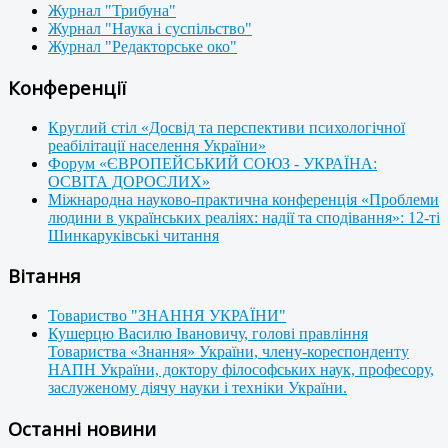
Журнал "Трибуна"
Журнал "Наука і суспільство"
Журнал "Редакторське око"
Конференції
Круглий стіл «Досвід та перспективи психологічної
реабілітації населення України»
Форум «ЄВРОПЕЙСЬКИЙ СОЮЗ - УКРАЇНА:
ОСВІТА ДОРОСЛИХ»
Міжнародна науково-практична конференція «Проблеми
людини в українських реаліях: надії та сподівання»: 12-ті
Шинкаруківські читання
Вітання
Товариство "ЗНАННЯ УКРАЇНИ"
Кушерцю Василю Івановичу, голові правління
Товариства «Знання» України, члену-кореспонденту
НАПН України, доктору філософських наук, професору,
заслуженому діячу науки і техніки України.
Останні новини