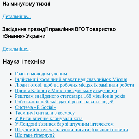
На минулому тижні
Детальніше...
Засідання президії правління ВГО Товариство
«Знання» України
Детальніше...
Наука і техніка
Гранти молодим ученим
Індійський космічний апарат надіслав знімок Місяця
Люди готові, щоб на робочих місцях їх замінили роботи
Премія Кабінету Міністрів сумському науковцю
Решткам знайденого стегозавра 168 мільйонів років
Роботи-поліцейські здатні розпізнавати людей
Система «E-Social»
Таємничі сигнали з космосу
У Китаї вперше клонували кота
У Лондоні з'явився бар зі штучним інтелектом
Штучний інтелект навчили писати фальшиві новини
Що таке гіперлуп?