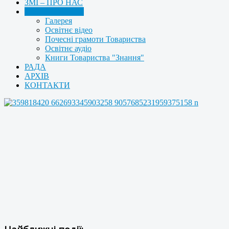
ЗМІ – ПРО НАС
МУЛЬТИМЕДІА
Галерея
Освітнє відео
Почесні грамоти Товариства
Освітнє аудіо
Книги Товариства "Знання"
РАДА
АРХІВ
КОНТАКТИ