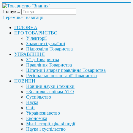
Пошук...
Перемикач навігації
ГОЛОВНА
ПРО ТОВАРИСТВО
У лекторії
Знамениті українці
Підрозділи Товариства
УПРАВЛІННЯ
З'їзд Товариства
Правління Товариства
Штатний апарат правління Товариства
Регіональні організації Товариства
НОВИНИ
Новини науки і техніки
«Знання» - воїнам АТО
Суспільство
Наука
Світ
Українознавство
Економіка
Миті історії, цікаві події
Наука і суспільство