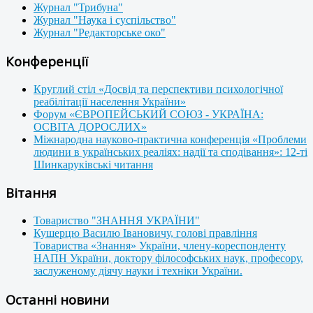
Журнал "Трибуна"
Журнал "Наука і суспільство"
Журнал "Редакторське око"
Конференції
Круглий стіл «Досвід та перспективи психологічної
реабілітації населення України»
Форум «ЄВРОПЕЙСЬКИЙ СОЮЗ - УКРАЇНА:
ОСВІТА ДОРОСЛИХ»
Міжнародна науково-практична конференція «Проблеми
людини в українських реаліях: надії та сподівання»: 12-ті
Шинкаруківські читання
Вітання
Товариство "ЗНАННЯ УКРАЇНИ"
Кушерцю Василю Івановичу, голові правління
Товариства «Знання» України, члену-кореспонденту
НАПН України, доктору філософських наук, професору,
заслуженому діячу науки і техніки України.
Останні новини