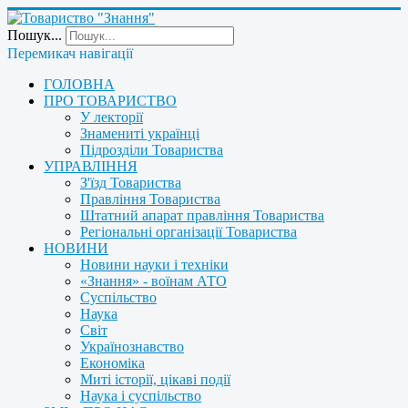
Пошук...
Перемикач навігації
ГОЛОВНА
ПРО ТОВАРИСТВО
У лекторії
Знамениті українці
Підрозділи Товариства
УПРАВЛІННЯ
З'їзд Товариства
Правління Товариства
Штатний апарат правління Товариства
Регіональні організації Товариства
НОВИНИ
Новини науки і техніки
«Знання» - воїнам АТО
Суспільство
Наука
Світ
Українознавство
Економіка
Миті історії, цікаві події
Наука і суспільство