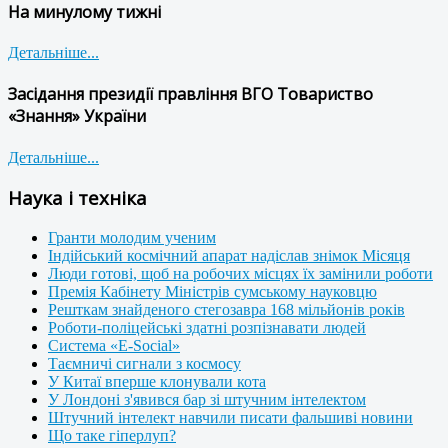
На минулому тижні
Детальніше...
Засідання президії правління ВГО Товариство
«Знання» України
Детальніше...
Наука і техніка
Гранти молодим ученим
Індійський космічний апарат надіслав знімок Місяця
Люди готові, щоб на робочих місцях їх замінили роботи
Премія Кабінету Міністрів сумському науковцю
Решткам знайденого стегозавра 168 мільйонів років
Роботи-поліцейські здатні розпізнавати людей
Система «E-Social»
Таємничі сигнали з космосу
У Китаї вперше клонували кота
У Лондоні з'явився бар зі штучним інтелектом
Штучний інтелект навчили писати фальшиві новини
Що таке гіперлуп?