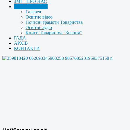
ЗМІ – ПРО НАС
МУЛЬТИМЕДІА
Галерея
Освітнє відео
Почесні грамоти Товариства
Освітнє аудіо
Книги Товариства "Знання"
РАДА
АРХІВ
КОНТАКТИ