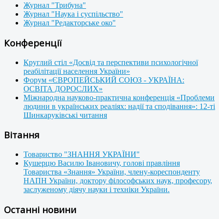
Журнал "Трибуна"
Журнал "Наука і суспільство"
Журнал "Редакторське око"
Конференції
Круглий стіл «Досвід та перспективи психологічної
реабілітації населення України»
Форум «ЄВРОПЕЙСЬКИЙ СОЮЗ - УКРАЇНА:
ОСВІТА ДОРОСЛИХ»
Міжнародна науково-практична конференція «Проблеми
людини в українських реаліях: надії та сподівання»: 12-ті
Шинкаруківські читання
Вітання
Товариство "ЗНАННЯ УКРАЇНИ"
Кушерцю Василю Івановичу, голові правління
Товариства «Знання» України, члену-кореспонденту
НАПН України, доктору філософських наук, професору,
заслуженому діячу науки і техніки України.
Останні новини