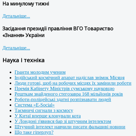
На минулому тижні
Детальніше...
Засідання президії правління ВГО Товариство
«Знання» України
Детальніше...
Наука і техніка
Гранти молодим ученим
Індійський космічний апарат надіслав знімок Місяця
Люди готові, щоб на робочих місцях їх замінили роботи
Премія Кабінету Міністрів сумському науковцю
Решткам знайденого стегозавра 168 мільйонів років
Роботи-поліцейські здатні розпізнавати людей
Система «E-Social»
Таємничі сигнали з космосу
У Китаї вперше клонували кота
У Лондоні з'явився бар зі штучним інтелектом
Штучний інтелект навчили писати фальшиві новини
Що таке гіперлуп?