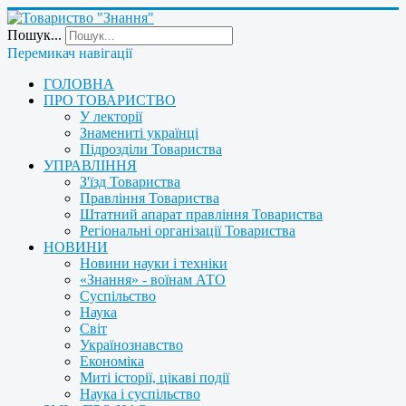
Пошук...
Перемикач навігації
ГОЛОВНА
ПРО ТОВАРИСТВО
У лекторії
Знамениті українці
Підрозділи Товариства
УПРАВЛІННЯ
З'їзд Товариства
Правління Товариства
Штатний апарат правління Товариства
Регіональні організації Товариства
НОВИНИ
Новини науки і техніки
«Знання» - воїнам АТО
Суспільство
Наука
Світ
Українознавство
Економіка
Миті історії, цікаві події
Наука і суспільство