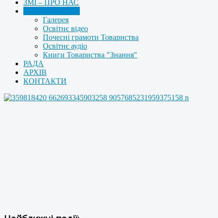
ЗМІ – ПРО НАС
МУЛЬТИМЕДІА
Галерея
Освітнє відео
Почесні грамоти Товариства
Освітнє аудіо
Книги Товариства "Знання"
РАДА
АРХІВ
КОНТАКТИ