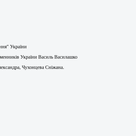
ання" України
сьменників України Василь Василашко
лександра, Чухонцева Сніжана.