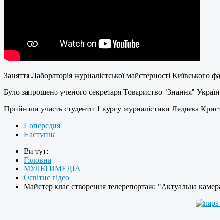
Заняття Лабораторія журналістської майстерності Київського ф
Було запрошено ученого секретаря Товариство "Знання" Україн
Прийняли участь студенти 1 курсу журналістики Ледяєва Крист
Попередня
Наступна
Ви тут:
Головна
МУЛЬТИМЕДІА
Освітнє відео
Майстер клас створення телерепортаж: "Актуальна камер