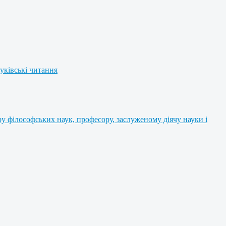
уківські читання
 філософських наук, професору, заслуженому діячу науки і