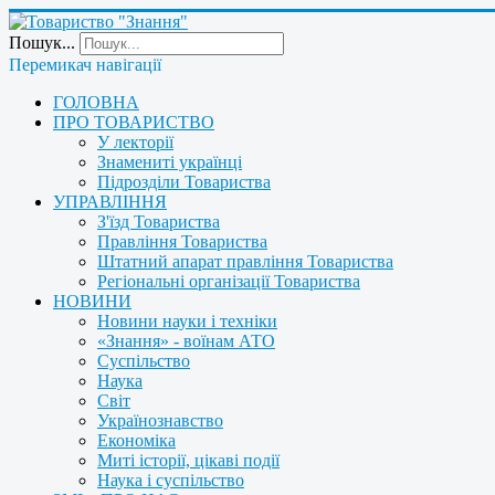
Пошук...
Перемикач навігації
ГОЛОВНА
ПРО ТОВАРИСТВО
У лекторії
Знамениті українці
Підрозділи Товариства
УПРАВЛІННЯ
З'їзд Товариства
Правління Товариства
Штатний апарат правління Товариства
Регіональні організації Товариства
НОВИНИ
Новини науки і техніки
«Знання» - воїнам АТО
Суспільство
Наука
Світ
Українознавство
Економіка
Миті історії, цікаві події
Наука і суспільство