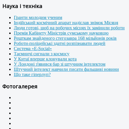
Наука і техніка
Гранти молодим ученим
Індійський космічний апарат надіслав знімок Місяця
Люди готові, щоб на робочих місцях їх замінили роботи
Премія Кабінету Міністрів сумському науковцю
Решткам знайденого стегозавра 168 мільйонів років
Роботи-поліцейські здатні розпізнавати людей
Система «E-Social»
Таємничі сигнали з космосу
У Китаї вперше клонували кота
У Лондоні з'явився бар зі штучним інтелектом
Штучний інтелект навчили писати фальшиві новини
Що таке гіперлуп?
Фотогалерея