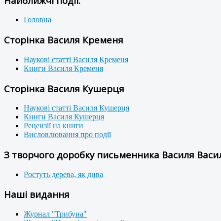
Найближчі події:
Головна
Сторінка Василя Кременя
Наукові статті Василя Кременя
Книги Василя Кременя
Сторінка Василя Кушерця
Наукові статті Василя Кушерця
Книги Василя Кушерця
Рецензії на книги
Висловлювання про події
З творчого доробку письменника Василя Васил
Ростуть дерева, як дива
Наші видання
Журнал "Трибуна"