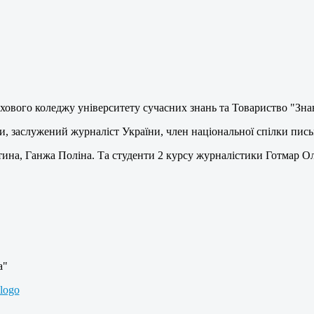
ахового коледжу університету сучасних знань та Товариство "Зн
и, заслужений журналіст України, член національної спілки пи
ина, Ганжа Поліна. Та студенти 2 курсу журналістики Готмар О
а"