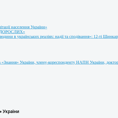
літації населення України»
 ДОРОСЛИХ»
ини в українських реаліях: надії та сподівання»: 12-ті Шинкар
 «Знання» України, члену-кореспонденту НАПН України, доктору
» України