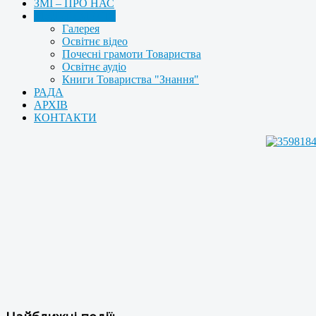
ЗМІ – ПРО НАС
МУЛЬТИМЕДІА
Галерея
Освітнє відео
Почесні грамоти Товариства
Освітнє аудіо
Книги Товариства "Знання"
РАДА
АРХІВ
КОНТАКТИ