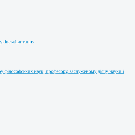
уківські читання
 філософських наук, професору, заслуженому діячу науки і