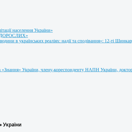
літації населення України»
 ДОРОСЛИХ»
ини в українських реаліях: надії та сподівання»: 12-ті Шинкар
 «Знання» України, члену-кореспонденту НАПН України, доктору
» України