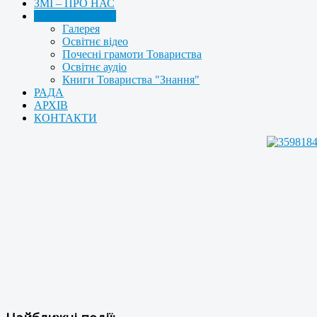
ЗМІ – ПРО НАС
МУЛЬТИМЕДІА
Галерея
Освітнє відео
Почесні грамоти Товариства
Освітнє аудіо
Книги Товариства "Знання"
РАДА
АРХІВ
КОНТАКТИ