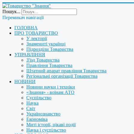
Пошук...
Перемикач навігації
ГОЛОВНА
ПРО ТОВАРИСТВО
У лекторії
Знамениті українці
Підрозділи Товариства
УПРАВЛІННЯ
З'їзд Товариства
Правління Товариства
Штатний апарат правління Товариства
Регіональні організації Товариства
НОВИНИ
Новини науки і техніки
«Знання» - воїнам АТО
Суспільство
Наука
Світ
Українознавство
Економіка
Миті історії, цікаві події
Наука і суспільство