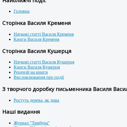
Найближчі події:
Головна
Сторінка Василя Кременя
Наукові статті Василя Кременя
Книги Василя Кременя
Сторінка Василя Кушерця
Наукові статті Василя Кушерця
Книги Василя Кушерця
Рецензії на книги
Висловлювання про події
З творчого доробку письменника Василя Васил
Ростуть дерева, як дива
Наші видання
Журнал "Трибуна"