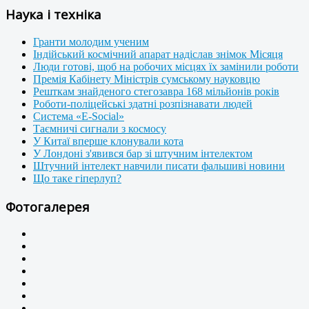
Наука і техніка
Гранти молодим ученим
Індійський космічний апарат надіслав знімок Місяця
Люди готові, щоб на робочих місцях їх замінили роботи
Премія Кабінету Міністрів сумському науковцю
Решткам знайденого стегозавра 168 мільйонів років
Роботи-поліцейські здатні розпізнавати людей
Система «E-Social»
Таємничі сигнали з космосу
У Китаї вперше клонували кота
У Лондоні з'явився бар зі штучним інтелектом
Штучний інтелект навчили писати фальшиві новини
Що таке гіперлуп?
Фотогалерея