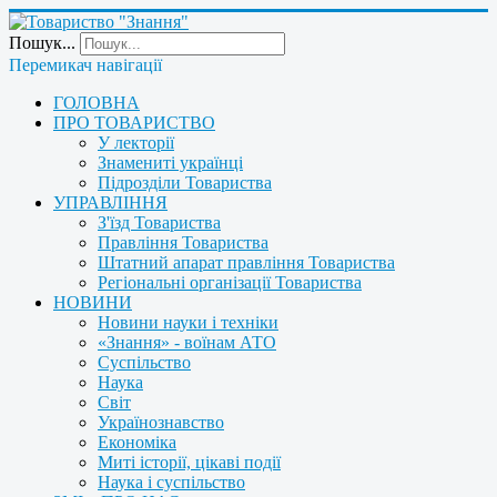
Пошук...
Перемикач навігації
ГОЛОВНА
ПРО ТОВАРИСТВО
У лекторії
Знамениті українці
Підрозділи Товариства
УПРАВЛІННЯ
З'їзд Товариства
Правління Товариства
Штатний апарат правління Товариства
Регіональні організації Товариства
НОВИНИ
Новини науки і техніки
«Знання» - воїнам АТО
Суспільство
Наука
Світ
Українознавство
Економіка
Миті історії, цікаві події
Наука і суспільство