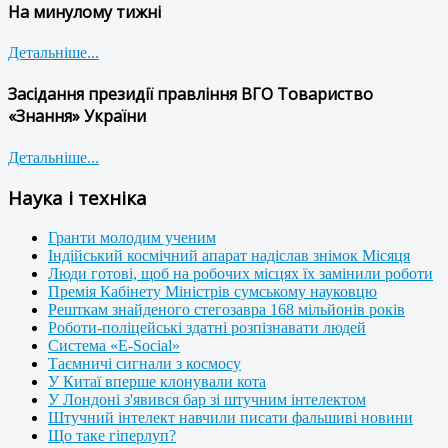
На минулому тижні
Детальніше...
Засідання президії правління ВГО Товариство
«Знання» України
Детальніше...
Наука і техніка
Гранти молодим ученим
Індійський космічний апарат надіслав знімок Місяця
Люди готові, щоб на робочих місцях їх замінили роботи
Премія Кабінету Міністрів сумському науковцю
Решткам знайденого стегозавра 168 мільйонів років
Роботи-поліцейські здатні розпізнавати людей
Система «E-Social»
Таємничі сигнали з космосу
У Китаї вперше клонували кота
У Лондоні з'явився бар зі штучним інтелектом
Штучний інтелект навчили писати фальшиві новини
Що таке гіперлуп?