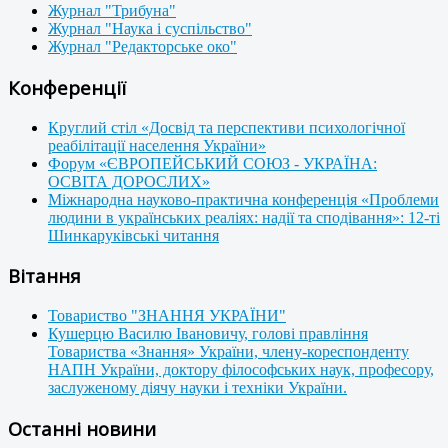
Журнал "Трибуна"
Журнал "Наука і суспільство"
Журнал "Редакторське око"
Конференції
Круглий стіл «Досвід та перспективи психологічної
реабілітації населення України»
Форум «ЄВРОПЕЙСЬКИЙ СОЮЗ - УКРАЇНА:
ОСВІТА ДОРОСЛИХ»
Міжнародна науково-практична конференція «Проблеми
людини в українських реаліях: надії та сподівання»: 12-ті
Шинкаруківські читання
Вітання
Товариство "ЗНАННЯ УКРАЇНИ"
Кушерцю Василю Івановичу, голові правління
Товариства «Знання» України, члену-кореспонденту
НАПН України, доктору філософських наук, професору,
заслуженому діячу науки і техніки України.
Останні новини