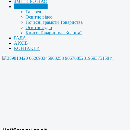
ЗМІ – ПРО НАС
МУЛЬТИМЕДІА
Галерея
Освітнє відео
Почесні грамоти Товариства
Освітнє аудіо
Книги Товариства "Знання"
РАДА
АРХІВ
КОНТАКТИ