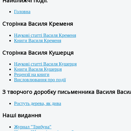
Найближчі події:
Головна
Сторінка Василя Кременя
Наукові статті Василя Кременя
Книги Василя Кременя
Сторінка Василя Кушерця
Наукові статті Василя Кушерця
Книги Василя Кушерця
Рецензії на книги
Висловлювання про події
З творчого доробку письменника Василя Васил
Ростуть дерева, як дива
Наші видання
Журнал "Трибуна"