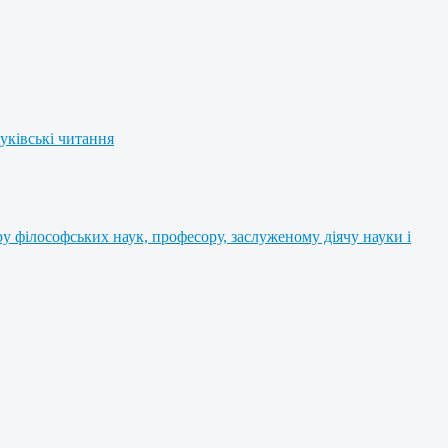
уківські читання
 філософських наук, професору, заслуженому діячу науки і