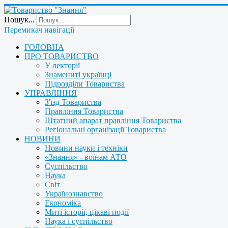
Пошук...
Перемикач навігації
ГОЛОВНА
ПРО ТОВАРИСТВО
У лекторії
Знамениті українці
Підрозділи Товариства
УПРАВЛІННЯ
З'їзд Товариства
Правління Товариства
Штатний апарат правління Товариства
Регіональні організації Товариства
НОВИНИ
Новини науки і техніки
«Знання» - воїнам АТО
Суспільство
Наука
Світ
Українознавство
Економіка
Миті історії, цікаві події
Наука і суспільство