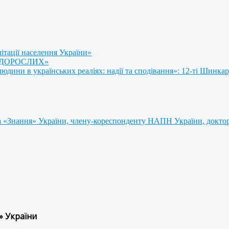
літації населення України»
 ДОРОСЛИХ»
ини в українських реаліях: надії та сподівання»: 12-ті Шинкар
 «Знання» України, члену-кореспонденту НАПН України, доктору
» України