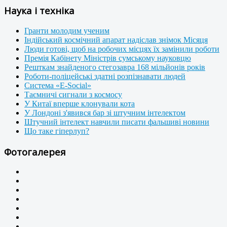
Наука і техніка
Гранти молодим ученим
Індійський космічний апарат надіслав знімок Місяця
Люди готові, щоб на робочих місцях їх замінили роботи
Премія Кабінету Міністрів сумському науковцю
Решткам знайденого стегозавра 168 мільйонів років
Роботи-поліцейські здатні розпізнавати людей
Система «E-Social»
Таємничі сигнали з космосу
У Китаї вперше клонували кота
У Лондоні з'явився бар зі штучним інтелектом
Штучний інтелект навчили писати фальшиві новини
Що таке гіперлуп?
Фотогалерея