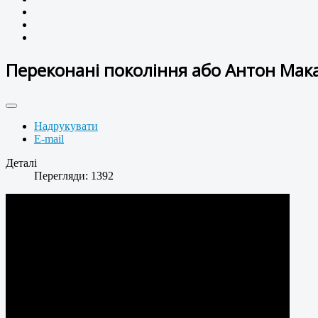
Переконані покоління або Антон Мака
Надрукувати
E-mail
Деталі
Перегляди: 1392