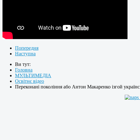
Попередня
Наступна
Ви тут:
Головна
МУЛЬТИМЕДІА
Освітнє відео
Переконані покоління або Антон Макаренко ізгой українс