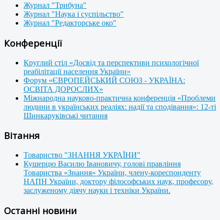
Журнал "Трибуна"
Журнал "Наука і суспільство"
Журнал "Редакторське око"
Конференції
Круглий стіл «Досвід та перспективи психологічної
реабілітації населення України»
Форум «ЄВРОПЕЙСЬКИЙ СОЮЗ - УКРАЇНА:
ОСВІТА ДОРОСЛИХ»
Міжнародна науково-практична конференція «Проблеми
людини в українських реаліях: надії та сподівання»: 12-ті
Шинкаруківські читання
Вітання
Товариство "ЗНАННЯ УКРАЇНИ"
Кушерцю Василю Івановичу, голові правління
Товариства «Знання» України, члену-кореспонденту
НАПН України, доктору філософських наук, професору,
заслуженому діячу науки і техніки України.
Останні новини