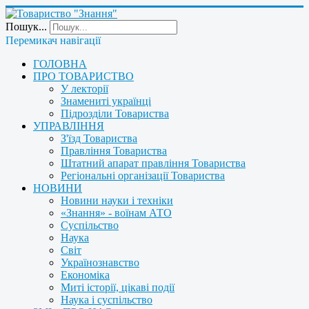
Пошук...
Перемикач навігації
ГОЛОВНА
ПРО ТОВАРИСТВО
У лекторії
Знамениті українці
Підрозділи Товариства
УПРАВЛІННЯ
З'їзд Товариства
Правління Товариства
Штатний апарат правління Товариства
Регіональні організації Товариства
НОВИНИ
Новини науки і техніки
«Знання» - воїнам АТО
Суспільство
Наука
Світ
Українознавство
Економіка
Миті історії, цікаві події
Наука і суспільство