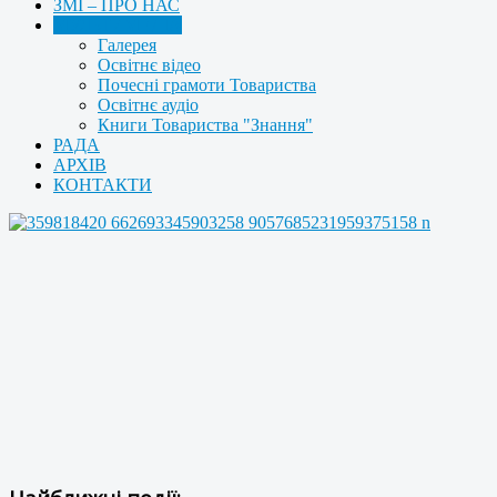
ЗМІ – ПРО НАС
МУЛЬТИМЕДІА
Галерея
Освітнє відео
Почесні грамоти Товариства
Освітнє аудіо
Книги Товариства "Знання"
РАДА
АРХІВ
КОНТАКТИ