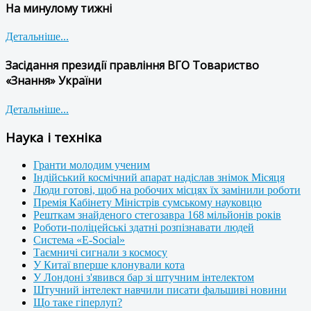
На минулому тижні
Детальніше...
Засідання президії правління ВГО Товариство
«Знання» України
Детальніше...
Наука і техніка
Гранти молодим ученим
Індійський космічний апарат надіслав знімок Місяця
Люди готові, щоб на робочих місцях їх замінили роботи
Премія Кабінету Міністрів сумському науковцю
Решткам знайденого стегозавра 168 мільйонів років
Роботи-поліцейські здатні розпізнавати людей
Система «E-Social»
Таємничі сигнали з космосу
У Китаї вперше клонували кота
У Лондоні з'явився бар зі штучним інтелектом
Штучний інтелект навчили писати фальшиві новини
Що таке гіперлуп?