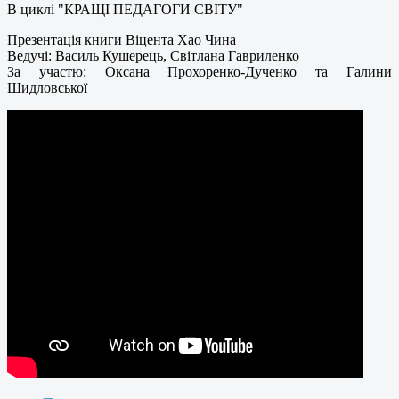
В циклі "КРАЩІ ПЕДАГОГИ СВІТУ"
Презентація книги Віцента Хао Чина
Ведучі: Василь Кушерець, Світлана Гавриленко
За участю: Оксана Прохоренко-Дученко та Галини
Шидловської