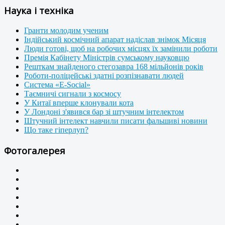
Наука і техніка
Гранти молодим ученим
Індійський космічний апарат надіслав знімок Місяця
Люди готові, щоб на робочих місцях їх замінили роботи
Премія Кабінету Міністрів сумському науковцю
Решткам знайденого стегозавра 168 мільйонів років
Роботи-поліцейські здатні розпізнавати людей
Система «E-Social»
Таємничі сигнали з космосу
У Китаї вперше клонували кота
У Лондоні з'явився бар зі штучним інтелектом
Штучний інтелект навчили писати фальшиві новини
Що таке гіперлуп?
Фотогалерея