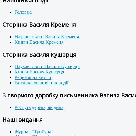
Найближчі події:
Головна
Сторінка Василя Кременя
Наукові статті Василя Кременя
Книги Василя Кременя
Сторінка Василя Кушерця
Наукові статті Василя Кушерця
Книги Василя Кушерця
Рецензії на книги
Висловлювання про події
З творчого доробку письменника Василя Васил
Ростуть дерева, як дива
Наші видання
Журнал "Трибуна"