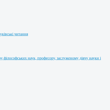
уківські читання
 філософських наук, професору, заслуженому діячу науки і