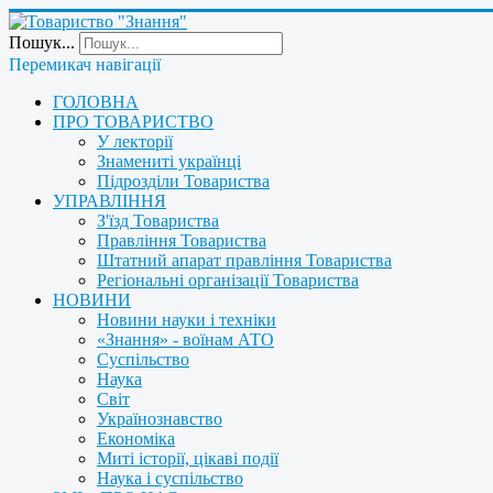
Пошук...
Перемикач навігації
ГОЛОВНА
ПРО ТОВАРИСТВО
У лекторії
Знамениті українці
Підрозділи Товариства
УПРАВЛІННЯ
З'їзд Товариства
Правління Товариства
Штатний апарат правління Товариства
Регіональні організації Товариства
НОВИНИ
Новини науки і техніки
«Знання» - воїнам АТО
Суспільство
Наука
Світ
Українознавство
Економіка
Миті історії, цікаві події
Наука і суспільство