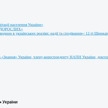
літації населення України»
 ДОРОСЛИХ»
ини в українських реаліях: надії та сподівання»: 12-ті Шинкар
 «Знання» України, члену-кореспонденту НАПН України, доктору
» України