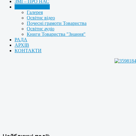
ЗМІ – ПРО НАС
МУЛЬТИМЕДІА
Галерея
Освітнє відео
Почесні грамоти Товариства
Освітнє аудіо
Книги Товариства "Знання"
РАДА
АРХІВ
КОНТАКТИ