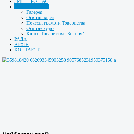
ЗМІ – ПРО НАС
МУЛЬТИМЕДІА
Галерея
Освітнє відео
Почесні грамоти Товариства
Освітнє аудіо
Книги Товариства "Знання"
РАДА
АРХІВ
КОНТАКТИ