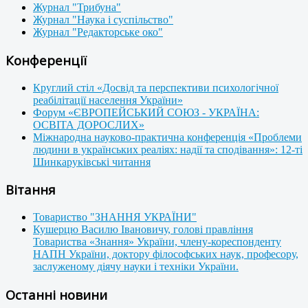
Журнал "Трибуна"
Журнал "Наука і суспільство"
Журнал "Редакторське око"
Конференції
Круглий стіл «Досвід та перспективи психологічної
реабілітації населення України»
Форум «ЄВРОПЕЙСЬКИЙ СОЮЗ - УКРАЇНА:
ОСВІТА ДОРОСЛИХ»
Міжнародна науково-практична конференція «Проблеми
людини в українських реаліях: надії та сподівання»: 12-ті
Шинкаруківські читання
Вітання
Товариство "ЗНАННЯ УКРАЇНИ"
Кушерцю Василю Івановичу, голові правління
Товариства «Знання» України, члену-кореспонденту
НАПН України, доктору філософських наук, професору,
заслуженому діячу науки і техніки України.
Останні новини