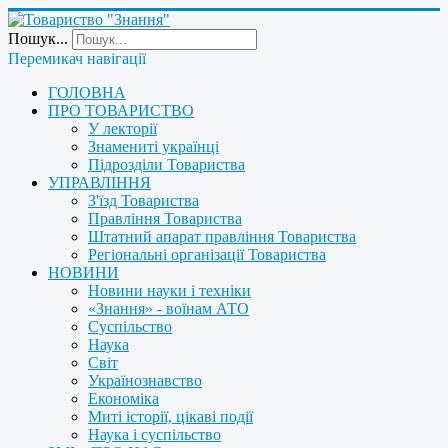
Пошук...
Перемикач навігації
ГОЛОВНА
ПРО ТОВАРИСТВО
У лекторії
Знамениті українці
Підрозділи Товариства
УПРАВЛІННЯ
З'їзд Товариства
Правління Товариства
Штатний апарат правління Товариства
Регіональні організації Товариства
НОВИНИ
Новини науки і техніки
«Знання» - воїнам АТО
Суспільство
Наука
Світ
Українознавство
Економіка
Миті історії, цікаві події
Наука і суспільство