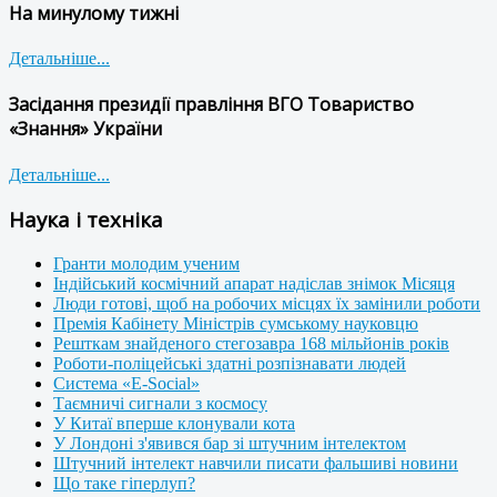
На минулому тижні
Детальніше...
Засідання президії правління ВГО Товариство
«Знання» України
Детальніше...
Наука і техніка
Гранти молодим ученим
Індійський космічний апарат надіслав знімок Місяця
Люди готові, щоб на робочих місцях їх замінили роботи
Премія Кабінету Міністрів сумському науковцю
Решткам знайденого стегозавра 168 мільйонів років
Роботи-поліцейські здатні розпізнавати людей
Система «E-Social»
Таємничі сигнали з космосу
У Китаї вперше клонували кота
У Лондоні з'явився бар зі штучним інтелектом
Штучний інтелект навчили писати фальшиві новини
Що таке гіперлуп?