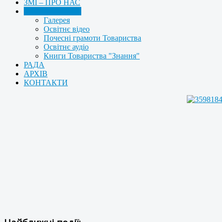
ЗМІ – ПРО НАС
МУЛЬТИМЕДІА
Галерея
Освітнє відео
Почесні грамоти Товариства
Освітнє аудіо
Книги Товариства "Знання"
РАДА
АРХІВ
КОНТАКТИ