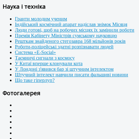
Наука і техніка
Гранти молодим ученим
Індійський космічний апарат надіслав знімок Місяця
Люди готові, щоб на робочих місцях їх замінили роботи
Премія Кабінету Міністрів сумському науковцю
Решткам знайденого стегозавра 168 мільйонів років
Роботи-поліцейські здатні розпізнавати людей
Система «E-Social»
Таємничі сигнали з космосу
У Китаї вперше клонували кота
У Лондоні з'явився бар зі штучним інтелектом
Штучний інтелект навчили писати фальшиві новини
Що таке гіперлуп?
Фотогалерея