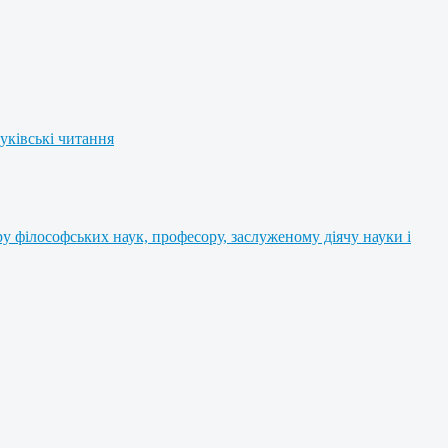
уківські читання
 філософських наук, професору, заслуженому діячу науки і