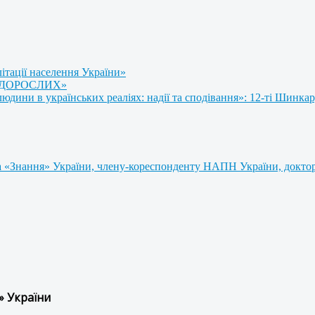
літації населення України»
 ДОРОСЛИХ»
ини в українських реаліях: надії та сподівання»: 12-ті Шинкар
 «Знання» України, члену-кореспонденту НАПН України, доктору
» України