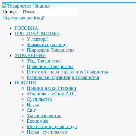
Пошук...
Перемикач навігації
ГОЛОВНА
ПРО ТОВАРИСТВО
У лекторії
Знамениті українці
Підрозділи Товариства
УПРАВЛІННЯ
З'їзд Товариства
Правління Товариства
Штатний апарат правління Товариства
Регіональні організації Товариства
НОВИНИ
Новини науки і техніки
«Знання» - воїнам АТО
Суспільство
Наука
Світ
Українознавство
Економіка
Миті історії, цікаві події
Наука і суспільство