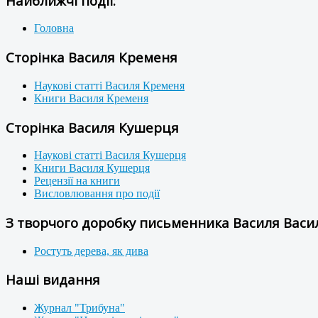
Найближчі події:
Головна
Сторінка Василя Кременя
Наукові статті Василя Кременя
Книги Василя Кременя
Сторінка Василя Кушерця
Наукові статті Василя Кушерця
Книги Василя Кушерця
Рецензії на книги
Висловлювання про події
З творчого доробку письменника Василя Васил
Ростуть дерева, як дива
Наші видання
Журнал "Трибуна"