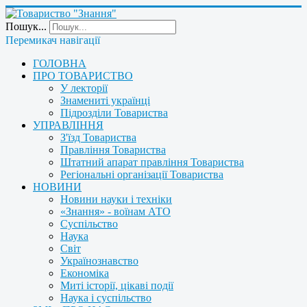
Пошук...
Перемикач навігації
ГОЛОВНА
ПРО ТОВАРИСТВО
У лекторії
Знамениті українці
Підрозділи Товариства
УПРАВЛІННЯ
З'їзд Товариства
Правління Товариства
Штатний апарат правління Товариства
Регіональні організації Товариства
НОВИНИ
Новини науки і техніки
«Знання» - воїнам АТО
Суспільство
Наука
Світ
Українознавство
Економіка
Миті історії, цікаві події
Наука і суспільство