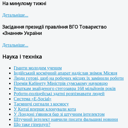
На минулому тижні
Детальніше...
Засідання президії правління ВГО Товариство
«Знання» України
Детальніше...
Наука і техніка
Гранти молодим ученим
Індійський космічний апарат надіслав знімок Місяця
Люди готові, щоб на робочих місцях їх замінили роботи
Премія Кабінету Міністрів сумському науковцю
Решткам знайденого стегозавра 168 мільйонів років
Роботи-поліцейські здатні розпізнавати людей
Система «E-Social»
Таємничі сигнали з космосу
У Китаї вперше клонували кота
У Лондоні з'явився бар зі штучним інтелектом
Штучний інтелект навчили писати фальшиві новини
Що таке гіперлуп?