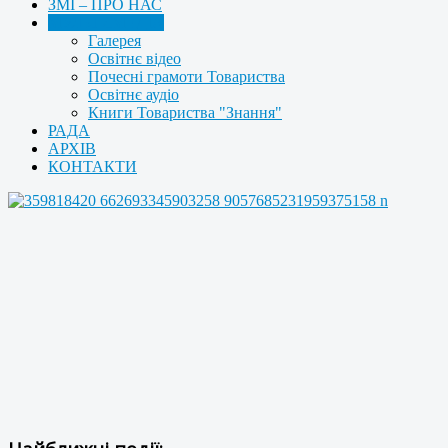
ЗМІ – ПРО НАС
МУЛЬТИМЕДІА
Галерея
Освітнє відео
Почесні грамоти Товариства
Освітнє аудіо
Книги Товариства "Знання"
РАДА
АРХІВ
КОНТАКТИ