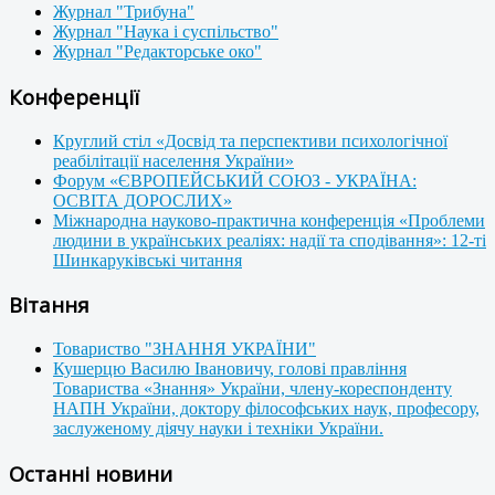
Журнал "Трибуна"
Журнал "Наука і суспільство"
Журнал "Редакторське око"
Конференції
Круглий стіл «Досвід та перспективи психологічної
реабілітації населення України»
Форум «ЄВРОПЕЙСЬКИЙ СОЮЗ - УКРАЇНА:
ОСВІТА ДОРОСЛИХ»
Міжнародна науково-практична конференція «Проблеми
людини в українських реаліях: надії та сподівання»: 12-ті
Шинкаруківські читання
Вітання
Товариство "ЗНАННЯ УКРАЇНИ"
Кушерцю Василю Івановичу, голові правління
Товариства «Знання» України, члену-кореспонденту
НАПН України, доктору філософських наук, професору,
заслуженому діячу науки і техніки України.
Останні новини